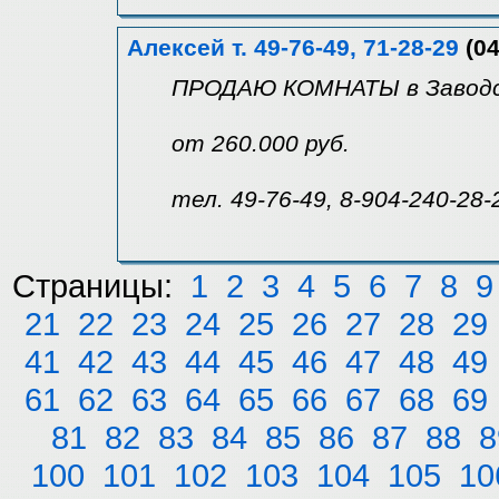
Алексей т. 49-76-49, 71-28-29
(04
ПРОДАЮ КОМНАТЫ в Заводс
от 260.000 руб.
тел. 49-76-49, 8-904-240-28-
Страницы:
1
2
3
4
5
6
7
8
9
21
22
23
24
25
26
27
28
29
41
42
43
44
45
46
47
48
49
61
62
63
64
65
66
67
68
69
81
82
83
84
85
86
87
88
8
100
101
102
103
104
105
10