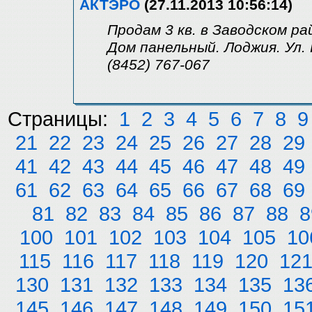
АКТЭРО
(27.11.2013 10:56:14)
Продам 3 кв. в Заводском ра
Дом панельный. Лоджия. Ул. 
(8452) 767-067
Страницы:
1
2
3
4
5
6
7
8
9
21
22
23
24
25
26
27
28
29
41
42
43
44
45
46
47
48
49
61
62
63
64
65
66
67
68
69
81
82
83
84
85
86
87
88
8
100
101
102
103
104
105
10
115
116
117
118
119
120
12
130
131
132
133
134
135
13
145
146
147
148
149
150
15