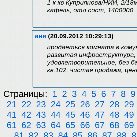
1 к кв Куприянова/НИИ, 2/18м
кафель, отл сост, 1400000
аня
(20.09.2012 10:29:13)
продаеться комната в комун
развитая инфраструктура, 
удовлетворительное, без бал
кв.102, чистая продажа, цен
Страницы:
1
2
3
4
5
6
7
8
9
21
22
23
24
25
26
27
28
29
41
42
43
44
45
46
47
48
49
61
62
63
64
65
66
67
68
69
81
82
83
84
85
86
87
88
8