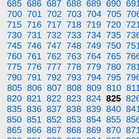
685
686
687
688
689
690
69
700
701
702
703
704
705
70
715
716
717
718
719
720
72
730
731
732
733
734
735
73
745
746
747
748
749
750
75
760
761
762
763
764
765
76
775
776
777
778
779
780
78
790
791
792
793
794
795
79
805
806
807
808
809
810
81
820
821
822
823
824
825
82
835
836
837
838
839
840
84
850
851
852
853
854
855
85
865
866
867
868
869
870
87