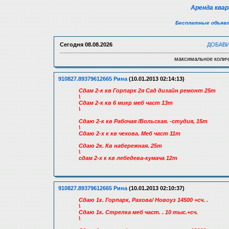
Аренда ква
Бесплатные объявл
Сегодня
08.08.2026
ДОБАВ
максимальное колич
910827.89379612665 Рина
(10.01.2013 02:14:13)
Сдам 2-к кв Горпарк 2я Сад дизайн ремонт 25т
\
Сдам 2-к кв 6 микр меб част 13т
\
Сдаю 2-к кв Рабочая /Вольская. -студия, 15т
\
Сдаю 2-х к кв чехова. Меб част 11т
Сдаю 2к. Кв набережная. 25т
\
сдам 2-х к кв лебедева-кумача 12т
910827.89379612665 Рина
(10.01.2013 02:10:37)
Сдаю 1к. Горпарк, Рахова/ Новоуз 14500 +сч. .
\
Сдаю 1к. Стрелка меб част. . 10 тыс.+сч.
\