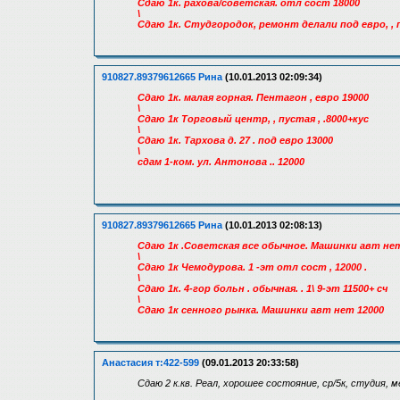
Сдаю 1к. рахова/советская. отл сост 18000
\
Сдаю 1к. Студгородок, ремонт делали под евро, , п
910827.89379612665 Рина
(10.01.2013 02:09:34)
Сдаю 1к. малая горная. Пентагон , евро 19000
\
Сдаю 1к Торговый центр, , пустая , .8000+кус
\
Сдаю 1к. Тархова д. 27 . под евро 13000
\
сдам 1-ком. ул. Антонова .. 12000
910827.89379612665 Рина
(10.01.2013 02:08:13)
Сдаю 1к .Советская все обычное. Машинки авт нет 
\
Сдаю 1к Чемодурова. 1 -эт отл сост , 12000 .
\
Сдаю 1к. 4-гор больн . обычная. . 1\ 9-эт 11500+ сч
\
Сдаю 1к сенного рынка. Машинки авт нет 12000
Анастасия т:422-599
(09.01.2013 20:33:58)
Сдаю 2 к.кв. Реал, хорошее состояние, ср/5к, студия, м