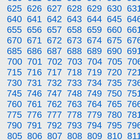
625
626
627
628
629
630
63
640
641
642
643
644
645
64
655
656
657
658
659
660
66
670
671
672
673
674
675
67
685
686
687
688
689
690
69
700
701
702
703
704
705
70
715
716
717
718
719
720
72
730
731
732
733
734
735
73
745
746
747
748
749
750
75
760
761
762
763
764
765
76
775
776
777
778
779
780
78
790
791
792
793
794
795
79
805
806
807
808
809
810
81