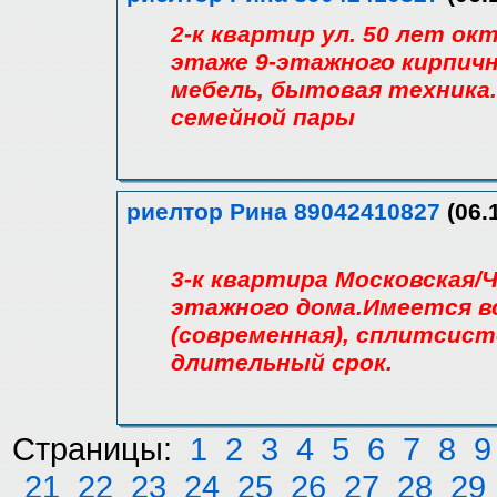
2-к квартир ул. 50 лет окт
этаже 9-этажного кирпичн
мебель, бытовая техника.
семейной пары
риелтор Рина 89042410827
(06.
3-к квартира Московская/Ч
этажного дома.Имеется в
(современная), сплитсист
длительный срок.
Страницы:
1
2
3
4
5
6
7
8
9
21
22
23
24
25
26
27
28
29