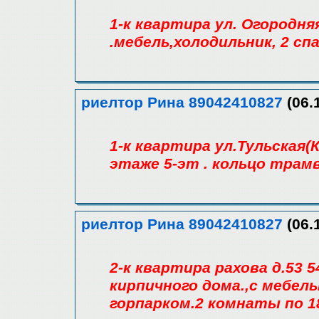
1-к квартира ул. Огородняя
.мебель,холодильник, 2 сп
риелтор Рина 89042410827
(06.
1-к квартира ул.Тульская(
этаже 5-эт . кольцо трам
риелтор Рина 89042410827
(06.
2-к квартира рахова д.53 
кирпичного дома.,с мебел
горпарком.2 комнаты по 18