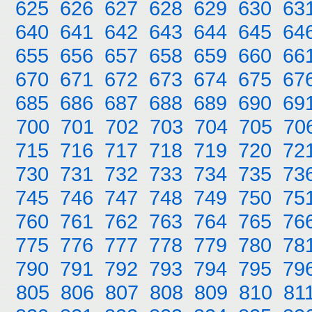
625
626
627
628
629
630
63
640
641
642
643
644
645
64
655
656
657
658
659
660
66
670
671
672
673
674
675
67
685
686
687
688
689
690
69
700
701
702
703
704
705
70
715
716
717
718
719
720
72
730
731
732
733
734
735
73
745
746
747
748
749
750
75
760
761
762
763
764
765
76
775
776
777
778
779
780
78
790
791
792
793
794
795
79
805
806
807
808
809
810
81