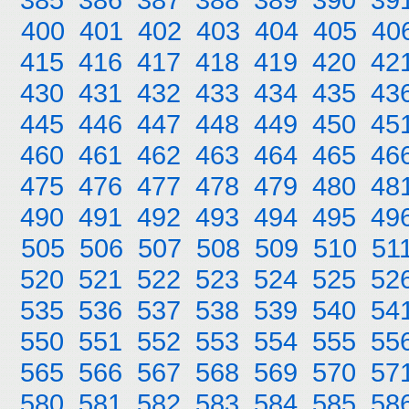
400
401
402
403
404
405
40
415
416
417
418
419
420
42
430
431
432
433
434
435
43
445
446
447
448
449
450
45
460
461
462
463
464
465
46
475
476
477
478
479
480
48
490
491
492
493
494
495
49
505
506
507
508
509
510
51
520
521
522
523
524
525
52
535
536
537
538
539
540
54
550
551
552
553
554
555
55
565
566
567
568
569
570
57
580
581
582
583
584
585
58