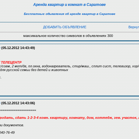
Аренда квартир и комнат в Саратове
Бесплатные объявления об аренде квартир в Саратове
ДОБАВИТЬ ОБЪЯВЛЕНИЕ
Верну
максимальное количество символов в объявлениях 300
9
(05.12.2012 14:43:49)
я / ТЕЛЕЦЕНТР
6, с/совм, 2 мет/дв, пл.окна, водонагреватель, стир/маш., сплит сист, телевизор, хор
 для русской семьи без детей и животных
.
9
(05.12.2012 14:43:06)
====================
одать, сдать 1-2-3-4 комн. квартиру, комнату, дом, коттедж, зем. участок, 
и документов.
040-76-49