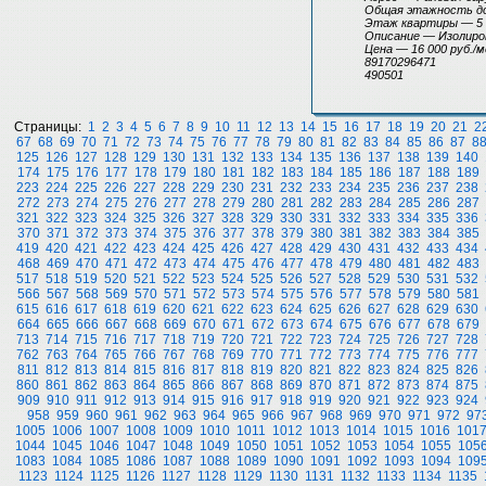
Общая этажность д
Этаж квартиры — 5
Описание — Изолиров
Цена — 16 000 руб./м
89170296471
490501
Страницы:
1
2
3
4
5
6
7
8
9
10
11
12
13
14
15
16
17
18
19
20
21
2
67
68
69
70
71
72
73
74
75
76
77
78
79
80
81
82
83
84
85
86
87
8
125
126
127
128
129
130
131
132
133
134
135
136
137
138
139
140
174
175
176
177
178
179
180
181
182
183
184
185
186
187
188
189
223
224
225
226
227
228
229
230
231
232
233
234
235
236
237
238
272
273
274
275
276
277
278
279
280
281
282
283
284
285
286
287
321
322
323
324
325
326
327
328
329
330
331
332
333
334
335
336
370
371
372
373
374
375
376
377
378
379
380
381
382
383
384
385
419
420
421
422
423
424
425
426
427
428
429
430
431
432
433
434
468
469
470
471
472
473
474
475
476
477
478
479
480
481
482
483
517
518
519
520
521
522
523
524
525
526
527
528
529
530
531
532
566
567
568
569
570
571
572
573
574
575
576
577
578
579
580
581
615
616
617
618
619
620
621
622
623
624
625
626
627
628
629
630
664
665
666
667
668
669
670
671
672
673
674
675
676
677
678
679
713
714
715
716
717
718
719
720
721
722
723
724
725
726
727
728
762
763
764
765
766
767
768
769
770
771
772
773
774
775
776
777
811
812
813
814
815
816
817
818
819
820
821
822
823
824
825
826
860
861
862
863
864
865
866
867
868
869
870
871
872
873
874
875
909
910
911
912
913
914
915
916
917
918
919
920
921
922
923
924
958
959
960
961
962
963
964
965
966
967
968
969
970
971
972
97
1005
1006
1007
1008
1009
1010
1011
1012
1013
1014
1015
1016
101
1044
1045
1046
1047
1048
1049
1050
1051
1052
1053
1054
1055
105
1083
1084
1085
1086
1087
1088
1089
1090
1091
1092
1093
1094
109
1123
1124
1125
1126
1127
1128
1129
1130
1131
1132
1133
1134
1135