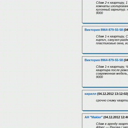
Сдам 2-к квартиру, 1
комнаты изолированн
кухонный гарнитур. 
9000
Виктория 8964-879-55-58
(04
Сдам 1-к квартиру, 
кирпич, санузел раз
пластиковые окна, в
Виктория 8964-879-55-58
(04
Сдам 1-к квартиру, 
квартира после ремо
современная мебель,
9000
кирилл
(04.12.2012 13:12:02
срочно сниму кварти
АН "Makler"
(04.12.2012 12:4
Сдам в аренду кварти
Адрес — Рахова / за