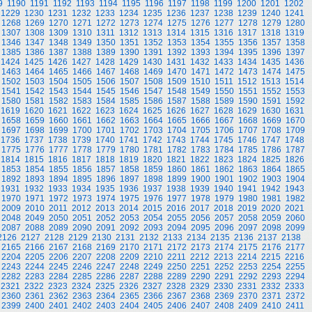
9
1190
1191
1192
1193
1194
1195
1196
1197
1198
1199
1200
1201
1202
1229
1230
1231
1232
1233
1234
1235
1236
1237
1238
1239
1240
1241
1268
1269
1270
1271
1272
1273
1274
1275
1276
1277
1278
1279
1280
1307
1308
1309
1310
1311
1312
1313
1314
1315
1316
1317
1318
1319
1346
1347
1348
1349
1350
1351
1352
1353
1354
1355
1356
1357
1358
1385
1386
1387
1388
1389
1390
1391
1392
1393
1394
1395
1396
1397
1424
1425
1426
1427
1428
1429
1430
1431
1432
1433
1434
1435
1436
1463
1464
1465
1466
1467
1468
1469
1470
1471
1472
1473
1474
1475
1502
1503
1504
1505
1506
1507
1508
1509
1510
1511
1512
1513
1514
1541
1542
1543
1544
1545
1546
1547
1548
1549
1550
1551
1552
1553
1580
1581
1582
1583
1584
1585
1586
1587
1588
1589
1590
1591
1592
1619
1620
1621
1622
1623
1624
1625
1626
1627
1628
1629
1630
1631
1658
1659
1660
1661
1662
1663
1664
1665
1666
1667
1668
1669
1670
1697
1698
1699
1700
1701
1702
1703
1704
1705
1706
1707
1708
1709
1736
1737
1738
1739
1740
1741
1742
1743
1744
1745
1746
1747
1748
1775
1776
1777
1778
1779
1780
1781
1782
1783
1784
1785
1786
1787
1814
1815
1816
1817
1818
1819
1820
1821
1822
1823
1824
1825
1826
1853
1854
1855
1856
1857
1858
1859
1860
1861
1862
1863
1864
1865
1892
1893
1894
1895
1896
1897
1898
1899
1900
1901
1902
1903
1904
1931
1932
1933
1934
1935
1936
1937
1938
1939
1940
1941
1942
1943
1970
1971
1972
1973
1974
1975
1976
1977
1978
1979
1980
1981
1982
2009
2010
2011
2012
2013
2014
2015
2016
2017
2018
2019
2020
2021
2048
2049
2050
2051
2052
2053
2054
2055
2056
2057
2058
2059
2060
2087
2088
2089
2090
2091
2092
2093
2094
2095
2096
2097
2098
2099
2126
2127
2128
2129
2130
2131
2132
2133
2134
2135
2136
2137
2138
2165
2166
2167
2168
2169
2170
2171
2172
2173
2174
2175
2176
2177
2204
2205
2206
2207
2208
2209
2210
2211
2212
2213
2214
2215
2216
2243
2244
2245
2246
2247
2248
2249
2250
2251
2252
2253
2254
2255
2282
2283
2284
2285
2286
2287
2288
2289
2290
2291
2292
2293
2294
2321
2322
2323
2324
2325
2326
2327
2328
2329
2330
2331
2332
2333
2360
2361
2362
2363
2364
2365
2366
2367
2368
2369
2370
2371
2372
2399
2400
2401
2402
2403
2404
2405
2406
2407
2408
2409
2410
2411