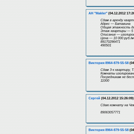
АН "Makler"
(04.12.2012 17:2
Сдам в аренду кварти
Адрес — Батавина
Общая этажность д
Этаж квартиры — 5
Описание — изолиров
Цена — 10 000 руб./м
89170296471
490501
Виктория 8964-879-55-58
(04
Сдам 3-к квартиру, 
Комнаты изолированн
Посредникам не бесп
11000
Сергей
(04.12.2012 15:26:09)
Сдаю комнату на Чем
89063057771
Виктория 8964-879-55-58
(04