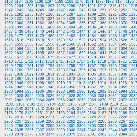
1163
1164
1165
1166
1167
1168
1169
1170
1171
1172
1173
1174
1175
1203
1204
1205
1206
1207
1208
1209
1210
1211
1212
1213
1214
121
1242
1243
1244
1245
1246
1247
1248
1249
1250
1251
1252
1253
125
1281
1282
1283
1284
1285
1286
1287
1288
1289
1290
1291
1292
129
1320
1321
1322
1323
1324
1325
1326
1327
1328
1329
1330
1331
133
1359
1360
1361
1362
1363
1364
1365
1366
1367
1368
1369
1370
137
1398
1399
1400
1401
1402
1403
1404
1405
1406
1407
1408
1409
141
1437
1438
1439
1440
1441
1442
1443
1444
1445
1446
1447
1448
144
1476
1477
1478
1479
1480
1481
1482
1483
1484
1485
1486
1487
148
1515
1516
1517
1518
1519
1520
1521
1522
1523
1524
1525
1526
152
1554
1555
1556
1557
1558
1559
1560
1561
1562
1563
1564
1565
156
1593
1594
1595
1596
1597
1598
1599
1600
1601
1602
1603
1604
160
1632
1633
1634
1635
1636
1637
1638
1639
1640
1641
1642
1643
164
1671
1672
1673
1674
1675
1676
1677
1678
1679
1680
1681
1682
168
1710
1711
1712
1713
1714
1715
1716
1717
1718
1719
1720
1721
172
1749
1750
1751
1752
1753
1754
1755
1756
1757
1758
1759
1760
176
1788
1789
1790
1791
1792
1793
1794
1795
1796
1797
1798
1799
180
1827
1828
1829
1830
1831
1832
1833
1834
1835
1836
1837
1838
183
1866
1867
1868
1869
1870
1871
1872
1873
1874
1875
1876
1877
187
1905
1906
1907
1908
1909
1910
1911
1912
1913
1914
1915
1916
191
1944
1945
1946
1947
1948
1949
1950
1951
1952
1953
1954
1955
195
1983
1984
1985
1986
1987
1988
1989
1990
1991
1992
1993
1994
199
2022
2023
2024
2025
2026
2027
2028
2029
2030
2031
2032
2033
203
2061
2062
2063
2064
2065
2066
2067
2068
2069
2070
2071
2072
207
2100
2101
2102
2103
2104
2105
2106
2107
2108
2109
2110
2111
211
2139
2140
2141
2142
2143
2144
2145
2146
2147
2148
2149
2150
215
2178
2179
2180
2181
2182
2183
2184
2185
2186
2187
2188
2189
219
2217
2218
2219
2220
2221
2222
2223
2224
2225
2226
2227
2228
222
2256
2257
2258
2259
2260
2261
2262
2263
2264
2265
2266
2267
226
2295
2296
2297
2298
2299
2300
2301
2302
2303
2304
2305
2306
230
2334
2335
2336
2337
2338
2339
2340
2341
2342
2343
2344
2345
234
2373
2374
2375
2376
2377
2378
2379
2380
2381
2382
2383
2384
238