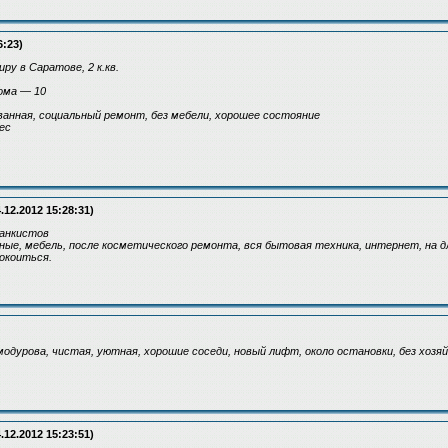
6:23)
ру в Саратове, 2 к.кв.
ома — 10
анная, социальный ремонт, без мебели, хорошее состояние
ес
.12.2012 15:28:31)
Танкистов
ые, мебель, после косметического ремонта, вся бытовая техника, интернет, на д
окоиться.
одурова, чистая, уютная, хорошие соседи, новый лифт, около остановки, без хозяй
.12.2012 15:23:51)