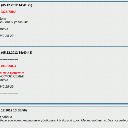
9
(05.12.2012 14:41:25)
 ХОЗЯИНА
йоне
на Ваших условиях
анты.
240-28-29
9
(05.12.2012 14:40:43)
===========
 ХОЗЯИНА
 р-не с мебелью
УССКОЙ СЕМЬИ
анты.
240-28-29
===========
.12.2012 13:38:56)
м районе
бель вся есть, частичные удобства. На долгий срок. Место под авто. Без посредни