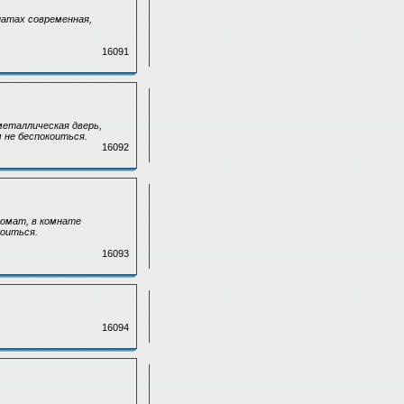
натах современная,
16091
 металлическая дверь,
 не беспокоиться.
16092
томат, в комнате
коиться.
16093
16094