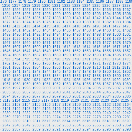
1176
1177
1178
1179
1180
1181
1182
1183
1184
1185
1186
1187
1188
118
5
1216
1217
1218
1219
1220
1221
1222
1223
1224
1225
1226
1227
1228
4
1255
1256
1257
1258
1259
1260
1261
1262
1263
1264
1265
1266
1267
3
1294
1295
1296
1297
1298
1299
1300
1301
1302
1303
1304
1305
1306
2
1333
1334
1335
1336
1337
1338
1339
1340
1341
1342
1343
1344
1345
1
1372
1373
1374
1375
1376
1377
1378
1379
1380
1381
1382
1383
1384
0
1411
1412
1413
1414
1415
1416
1417
1418
1419
1420
1421
1422
1423
9
1450
1451
1452
1453
1454
1455
1456
1457
1458
1459
1460
1461
1462
8
1489
1490
1491
1492
1493
1494
1495
1496
1497
1498
1499
1500
1501
7
1528
1529
1530
1531
1532
1533
1534
1535
1536
1537
1538
1539
1540
6
1567
1568
1569
1570
1571
1572
1573
1574
1575
1576
1577
1578
1579
5
1606
1607
1608
1609
1610
1611
1612
1613
1614
1615
1616
1617
1618
4
1645
1646
1647
1648
1649
1650
1651
1652
1653
1654
1655
1656
1657
3
1684
1685
1686
1687
1688
1689
1690
1691
1692
1693
1694
1695
1696
2
1723
1724
1725
1726
1727
1728
1729
1730
1731
1732
1733
1734
1735
1
1762
1763
1764
1765
1766
1767
1768
1769
1770
1771
1772
1773
1774
0
1801
1802
1803
1804
1805
1806
1807
1808
1809
1810
1811
1812
1813
9
1840
1841
1842
1843
1844
1845
1846
1847
1848
1849
1850
1851
1852
8
1879
1880
1881
1882
1883
1884
1885
1886
1887
1888
1889
1890
1891
7
1918
1919
1920
1921
1922
1923
1924
1925
1926
1927
1928
1929
1930
6
1957
1958
1959
1960
1961
1962
1963
1964
1965
1966
1967
1968
1969
5
1996
1997
1998
1999
2000
2001
2002
2003
2004
2005
2006
2007
2008
4
2035
2036
2037
2038
2039
2040
2041
2042
2043
2044
2045
2046
2047
3
2074
2075
2076
2077
2078
2079
2080
2081
2082
2083
2084
2085
2086
2
2113
2114
2115
2116
2117
2118
2119
2120
2121
2122
2123
2124
2125
1
2152
2153
2154
2155
2156
2157
2158
2159
2160
2161
2162
2163
2164
0
2191
2192
2193
2194
2195
2196
2197
2198
2199
2200
2201
2202
2203
9
2230
2231
2232
2233
2234
2235
2236
2237
2238
2239
2240
2241
2242
8
2269
2270
2271
2272
2273
2274
2275
2276
2277
2278
2279
2280
2281
7
2308
2309
2310
2311
2312
2313
2314
2315
2316
2317
2318
2319
2320
6
2347
2348
2349
2350
2351
2352
2353
2354
2355
2356
2357
2358
2359
5
2386
2387
2388
2389
2390
2391
2392
2393
2394
2395
2396
2397
2398