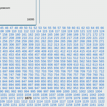
й ремонт
16095
45
46
47
48
49
50
51
52
53
54
55
56
57
58
59
60
61
62
63
64
65
66
108
109
110
111
112
113
114
115
116
117
118
119
120
121
122
123
124
7
158
159
160
161
162
163
164
165
166
167
168
169
170
171
172
173
6
207
208
209
210
211
212
213
214
215
216
217
218
219
220
221
222
5
256
257
258
259
260
261
262
263
264
265
266
267
268
269
270
271
4
305
306
307
308
309
310
311
312
313
314
315
316
317
318
319
320
3
354
355
356
357
358
359
360
361
362
363
364
365
366
367
368
369
2
403
404
405
406
407
408
409
410
411
412
413
414
415
416
417
418
1
452
453
454
455
456
457
458
459
460
461
462
463
464
465
466
467
0
501
502
503
504
505
506
507
508
509
510
511
512
513
514
515
516
9
550
551
552
553
554
555
556
557
558
559
560
561
562
563
564
565
8
599
600
601
602
603
604
605
606
607
608
609
610
611
612
613
614
7
648
649
650
651
652
653
654
655
656
657
658
659
660
661
662
663
6
697
698
699
700
701
702
703
704
705
706
707
708
709
710
711
712
5
746
747
748
749
750
751
752
753
754
755
756
757
758
759
760
761
4
795
796
797
798
799
800
801
802
803
804
805
806
807
808
809
810
3
844
845
846
847
848
849
850
851
852
853
854
855
856
857
858
859
2
893
894
895
896
897
898
899
900
901
902
903
904
905
906
907
908
1
942
943
944
945
946
947
948
949
950
951
952
953
954
955
956
957
90
991
992
993
994
995
996
997
998
999
1000
1001
1002
1003
1004
1031
1032
1033
1034
1035
1036
1037
1038
1039
1040
1041
1042
1043
1070
1071
1072
1073
1074
1075
1076
1077
1078
1079
1080
1081
1082
109
1110
1111
1112
1113
1114
1115
1116
1117
1118
1119
1120
1121
1122
9
1150
1151
1152
1153
1154
1155
1156
1157
1158
1159
1160
1161
1162