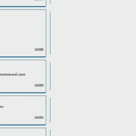
16088
лительный срок.
16089
ки
16090