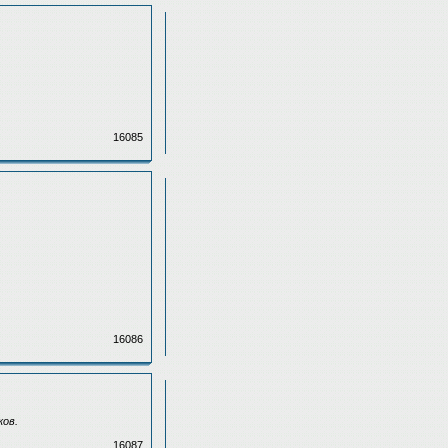
16085
16086
ков.
16087