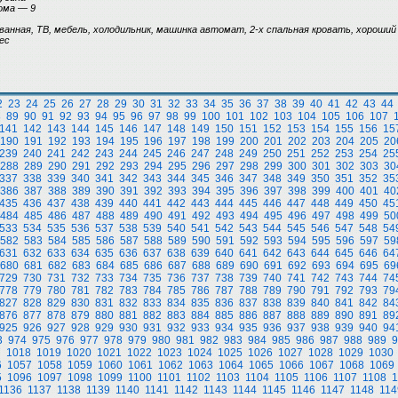
ома — 9
анная, ТВ, мебель, холодильник, машинка автомат, 2-х спальная кровать, хороши
ес
2
23
24
25
26
27
28
29
30
31
32
33
34
35
36
37
38
39
40
41
42
43
44
8
89
90
91
92
93
94
95
96
97
98
99
100
101
102
103
104
105
106
107
141
142
143
144
145
146
147
148
149
150
151
152
153
154
155
156
15
190
191
192
193
194
195
196
197
198
199
200
201
202
203
204
205
20
239
240
241
242
243
244
245
246
247
248
249
250
251
252
253
254
25
288
289
290
291
292
293
294
295
296
297
298
299
300
301
302
303
30
337
338
339
340
341
342
343
344
345
346
347
348
349
350
351
352
35
386
387
388
389
390
391
392
393
394
395
396
397
398
399
400
401
40
435
436
437
438
439
440
441
442
443
444
445
446
447
448
449
450
45
484
485
486
487
488
489
490
491
492
493
494
495
496
497
498
499
50
533
534
535
536
537
538
539
540
541
542
543
544
545
546
547
548
54
582
583
584
585
586
587
588
589
590
591
592
593
594
595
596
597
59
631
632
633
634
635
636
637
638
639
640
641
642
643
644
645
646
64
680
681
682
683
684
685
686
687
688
689
690
691
692
693
694
695
69
729
730
731
732
733
734
735
736
737
738
739
740
741
742
743
744
74
778
779
780
781
782
783
784
785
786
787
788
789
790
791
792
793
79
827
828
829
830
831
832
833
834
835
836
837
838
839
840
841
842
84
876
877
878
879
880
881
882
883
884
885
886
887
888
889
890
891
89
925
926
927
928
929
930
931
932
933
934
935
936
937
938
939
940
94
3
974
975
976
977
978
979
980
981
982
983
984
985
986
987
988
989
9
7
1018
1019
1020
1021
1022
1023
1024
1025
1026
1027
1028
1029
1030
6
1057
1058
1059
1060
1061
1062
1063
1064
1065
1066
1067
1068
1069
5
1096
1097
1098
1099
1100
1101
1102
1103
1104
1105
1106
1107
1108
1
1136
1137
1138
1139
1140
1141
1142
1143
1144
1145
1146
1147
1148
114