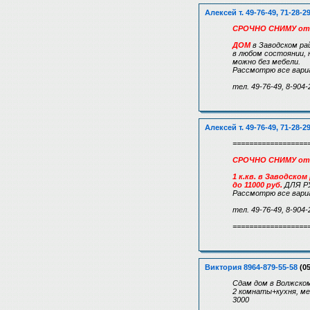
Алексей т. 49-76-49, 71-28-2
СРОЧНО СНИМУ от
ДОМ
в Заводском ра
в любом состоянии, 
можно без мебели.
Рассмотрю все вари
тел. 49-76-49, 8-904-
Алексей т. 49-76-49, 71-28-2
==================
СРОЧНО СНИМУ от
1 к.кв. в Заводском
до 11000 руб.
ДЛЯ Р
Рассмотрю все вари
тел. 49-76-49, 8-904-
==================
Виктория 8964-879-55-58
(05
Сдам дом в Волжско
2 комнаты+кухня, ме
3000