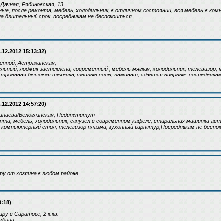
 Дачная, Рябиновская, 13
ые, после ремонта, мебель, холодильник, в отличном состоянии, вся мебель в ком
на длительный срок. посредникам не беспокоиться.
.12.2012 15:13:32)
Сенной, Астраханская,
дельный, лоджия застеклена, современный , мебель мягкая, холодильник, телевизор,
строенная бытовая техника, тёплые полы, ламинат, сдаётся впервые. посредникам
.12.2012 14:57:20)
Чапаева/Белоглинская, Пединститут
нта, мебель, холодильник, санузел в современном кафеле, стиральная машинка ав
 компьютерный стол, телевизор плазма, кухонный гарнитур,Посредникам не беспо
)
ру от хозяина в любом районе
0:18)
ру в Саратове, 2 к.кв.
рубина