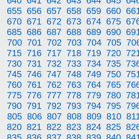
640
641
642
643
644
645
64
655
656
657
658
659
660
66
670
671
672
673
674
675
67
685
686
687
688
689
690
69
700
701
702
703
704
705
70
715
716
717
718
719
720
72
730
731
732
733
734
735
73
745
746
747
748
749
750
75
760
761
762
763
764
765
76
775
776
777
778
779
780
78
790
791
792
793
794
795
79
805
806
807
808
809
810
81
820
821
822
823
824
825
82
835
836
837
838
839
840
84