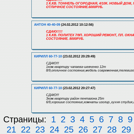
1 К.КВ. ТОННЕЛЬ ОГОРОДНАЯ, 4/10К. НОВЫЙ ДОМ,
ОТЛИЧНОЕ СОСТОЯНИЕ.6000РУБ.
АНТОН 40-40-09
(24.02.2012 10:12:56)
СДАЮ!!!!!
1 К.КВ. ПОЛИТЕХ 7/9П. ХОРОШИЙ РЕМОНТ, ПЛ. ОК
СОСТОЯНИЕ. 8000РУБ.
КИРИЛЛ 60-77-10
(23.02.2012 20:29:49)
СДАЮ!!!
1ком.квартиру чапаева-шевченко 12т
8/9,отличное состояние,мебель современная,телевизор
КИРИЛЛ 60-77-10
(23.02.2012 20:27:47)
СДАЮ!!!
3ком.квартиру район пентагона 25т
6/9,хорошие состояние,комнаты изолир.,кухня студия,
Страницы:
1
2
3
4
5
6
7
8
9
21
22
23
24
25
26
27
28
29