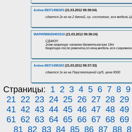
Алёна 89371496303
(21.03.2012 09:39:54)
сдается 2к кв на 2 дачной, ср. состояние, вся мебель.Ц
МАРИЯ89020403310
(21.03.2012 09:38:24)
СДАЮ!!!
1ком.квартиру чапаева-бахметьевская 14т
Квартира после ремонта,пл.окна,мебель вся совреме
Алёна 89371496303
(21.03.2012 09:37:33)
сдается 1к кв на Перспективной ср/5, цена 6500
Страницы:
1
2
3
4
5
6
7
8
9
21
22
23
24
25
26
27
28
29
41
42
43
44
45
46
47
48
49
61
62
63
64
65
66
67
68
69
81
82
83
84
85
86
87
88
8