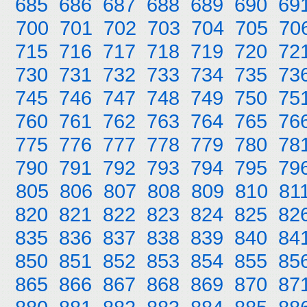
685
686
687
688
689
690
69
700
701
702
703
704
705
70
715
716
717
718
719
720
72
730
731
732
733
734
735
73
745
746
747
748
749
750
75
760
761
762
763
764
765
76
775
776
777
778
779
780
78
790
791
792
793
794
795
79
805
806
807
808
809
810
81
820
821
822
823
824
825
82
835
836
837
838
839
840
84
850
851
852
853
854
855
85
865
866
867
868
869
870
87