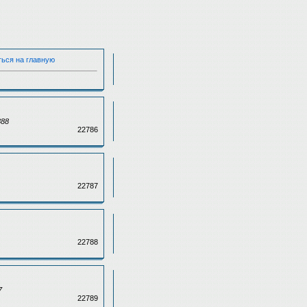
ться на главную
888
22786
22787
22788
7
22789