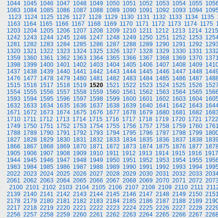
1044
1045
1046
1047
1048
1049
1050
1051
1052
1053
1054
1055
105
1083
1084
1085
1086
1087
1088
1089
1090
1091
1092
1093
1094
109
1123
1124
1125
1126
1127
1128
1129
1130
1131
1132
1133
1134
1135
1163
1164
1165
1166
1167
1168
1169
1170
1171
1172
1173
1174
1175
1203
1204
1205
1206
1207
1208
1209
1210
1211
1212
1213
1214
121
1242
1243
1244
1245
1246
1247
1248
1249
1250
1251
1252
1253
125
1281
1282
1283
1284
1285
1286
1287
1288
1289
1290
1291
1292
129
1320
1321
1322
1323
1324
1325
1326
1327
1328
1329
1330
1331
133
1359
1360
1361
1362
1363
1364
1365
1366
1367
1368
1369
1370
137
1398
1399
1400
1401
1402
1403
1404
1405
1406
1407
1408
1409
141
1437
1438
1439
1440
1441
1442
1443
1444
1445
1446
1447
1448
144
1476
1477
1478
1479
1480
1481
1482
1483
1484
1485
1486
1487
148
1515
1516
1517
1518
1519
1520
1521
1522
1523
1524
1525
1526
152
1554
1555
1556
1557
1558
1559
1560
1561
1562
1563
1564
1565
156
1593
1594
1595
1596
1597
1598
1599
1600
1601
1602
1603
1604
160
1632
1633
1634
1635
1636
1637
1638
1639
1640
1641
1642
1643
164
1671
1672
1673
1674
1675
1676
1677
1678
1679
1680
1681
1682
168
1710
1711
1712
1713
1714
1715
1716
1717
1718
1719
1720
1721
172
1749
1750
1751
1752
1753
1754
1755
1756
1757
1758
1759
1760
176
1788
1789
1790
1791
1792
1793
1794
1795
1796
1797
1798
1799
180
1827
1828
1829
1830
1831
1832
1833
1834
1835
1836
1837
1838
183
1866
1867
1868
1869
1870
1871
1872
1873
1874
1875
1876
1877
187
1905
1906
1907
1908
1909
1910
1911
1912
1913
1914
1915
1916
191
1944
1945
1946
1947
1948
1949
1950
1951
1952
1953
1954
1955
195
1983
1984
1985
1986
1987
1988
1989
1990
1991
1992
1993
1994
199
2022
2023
2024
2025
2026
2027
2028
2029
2030
2031
2032
2033
203
2061
2062
2063
2064
2065
2066
2067
2068
2069
2070
2071
2072
207
2100
2101
2102
2103
2104
2105
2106
2107
2108
2109
2110
2111
211
2139
2140
2141
2142
2143
2144
2145
2146
2147
2148
2149
2150
215
2178
2179
2180
2181
2182
2183
2184
2185
2186
2187
2188
2189
219
2217
2218
2219
2220
2221
2222
2223
2224
2225
2226
2227
2228
222
2256
2257
2258
2259
2260
2261
2262
2263
2264
2265
2266
2267
226