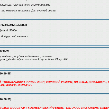
 квартал, Тархова, 8/9п, 9000+счетчики
, тв, машинка автомат. Для русской семьи.
(07.03.2012 10:35:52)
Дачной, 5500р
юбой русский вариант.
:04:09)
евро,м\авт,посудо\м.водонагрев.,техника
ерево),4лоджии(застекленные),дор.мебель.23т.р+К\У
20:39:55)
Й, ТОПОЛЬЧАНСКАЯ 7/10П. ИЗОЛ, ХОРОШИЙ РЕМОНТ, ПЛ. ОКНА, С/УЗ КАФЕЛЬ,
Е. 8000РУБ+КОМ.УСЛ.
20:38:55)
ОВСКОЕ ШОССЕ 4/9П. КОСМЕТИЧЕСКИЙ РЕМОНТ, ПЛ. ОКНА, С/УЗ КАФЕЛЬ, МЕБ