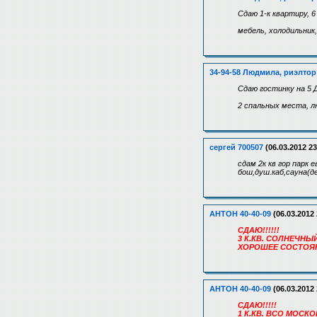
Сдаю 1-к квартиру, 6
мебель, холодильник
34-94-58 Людмила, риэлтор
Сдаю гостинку на 5 
2 спальных места, л
сергей 700507
(06.03.2012 23
сдам 2к кв гор парк 
бош,душ.каб,сауна(д
АНТОН 40-40-09
(06.03.2012 
СДАЮ!!!!!!
3 К.КВ. СОЛНЕЧНЫ
ХОРОШЕЕ СОСТОЯНИ
АНТОН 40-40-09
(06.03.2012 
СДАЮ!!!!!
1 К.КВ. ВСО МОСК