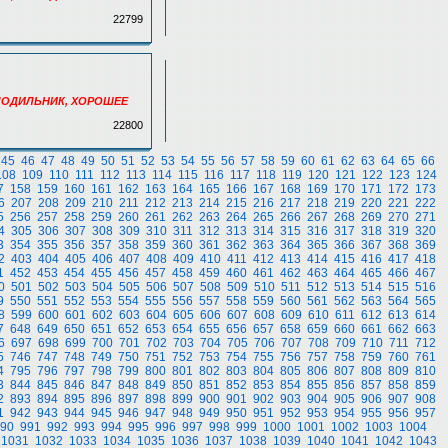
22799
ОЛОДИЛЬНИК, ХОРОШЕЕ
22800
45
46
47
48
49
50
51
52
53
54
55
56
57
58
59
60
61
62
63
64
65
66
108
109
110
111
112
113
114
115
116
117
118
119
120
121
122
123
124
7
158
159
160
161
162
163
164
165
166
167
168
169
170
171
172
173
6
207
208
209
210
211
212
213
214
215
216
217
218
219
220
221
222
5
256
257
258
259
260
261
262
263
264
265
266
267
268
269
270
271
4
305
306
307
308
309
310
311
312
313
314
315
316
317
318
319
320
3
354
355
356
357
358
359
360
361
362
363
364
365
366
367
368
369
2
403
404
405
406
407
408
409
410
411
412
413
414
415
416
417
418
1
452
453
454
455
456
457
458
459
460
461
462
463
464
465
466
467
0
501
502
503
504
505
506
507
508
509
510
511
512
513
514
515
516
9
550
551
552
553
554
555
556
557
558
559
560
561
562
563
564
565
8
599
600
601
602
603
604
605
606
607
608
609
610
611
612
613
614
7
648
649
650
651
652
653
654
655
656
657
658
659
660
661
662
663
6
697
698
699
700
701
702
703
704
705
706
707
708
709
710
711
712
5
746
747
748
749
750
751
752
753
754
755
756
757
758
759
760
761
4
795
796
797
798
799
800
801
802
803
804
805
806
807
808
809
810
3
844
845
846
847
848
849
850
851
852
853
854
855
856
857
858
859
2
893
894
895
896
897
898
899
900
901
902
903
904
905
906
907
908
1
942
943
944
945
946
947
948
949
950
951
952
953
954
955
956
957
90
991
992
993
994
995
996
997
998
999
1000
1001
1002
1003
1004
1031
1032
1033
1034
1035
1036
1037
1038
1039
1040
1041
1042
1043