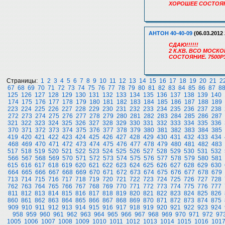
ХОРОШЕЕ СОСТОЯНИ
АНТОН 40-40-09
(06.03.2012 
СДАЮ!!!!!!
2 К.КВ. ВСО МОСК
СОСТОЯНИЕ. 7500Р
Страницы:
1
2
3
4
5
6
7
8
9
10
11
12
13
14
15
16
17
18
19
20
21
2
67
68
69
70
71
72
73
74
75
76
77
78
79
80
81
82
83
84
85
86
87
8
125
126
127
128
129
130
131
132
133
134
135
136
137
138
139
140
174
175
176
177
178
179
180
181
182
183
184
185
186
187
188
189
223
224
225
226
227
228
229
230
231
232
233
234
235
236
237
238
272
273
274
275
276
277
278
279
280
281
282
283
284
285
286
287
321
322
323
324
325
326
327
328
329
330
331
332
333
334
335
336
370
371
372
373
374
375
376
377
378
379
380
381
382
383
384
385
419
420
421
422
423
424
425
426
427
428
429
430
431
432
433
434
468
469
470
471
472
473
474
475
476
477
478
479
480
481
482
483
517
518
519
520
521
522
523
524
525
526
527
528
529
530
531
532
566
567
568
569
570
571
572
573
574
575
576
577
578
579
580
581
615
616
617
618
619
620
621
622
623
624
625
626
627
628
629
630
664
665
666
667
668
669
670
671
672
673
674
675
676
677
678
679
713
714
715
716
717
718
719
720
721
722
723
724
725
726
727
728
762
763
764
765
766
767
768
769
770
771
772
773
774
775
776
777
811
812
813
814
815
816
817
818
819
820
821
822
823
824
825
826
860
861
862
863
864
865
866
867
868
869
870
871
872
873
874
875
909
910
911
912
913
914
915
916
917
918
919
920
921
922
923
924
958
959
960
961
962
963
964
965
966
967
968
969
970
971
972
97
1005
1006
1007
1008
1009
1010
1011
1012
1013
1014
1015
1016
101