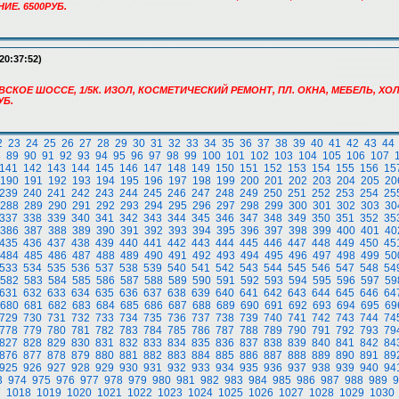
Е. 6500РУБ.
20:37:52)
ОВСКОЕ ШОССЕ, 1/5К. ИЗОЛ, КОСМЕТИЧЕСКИЙ РЕМОНТ, ПЛ. ОКНА, МЕБЕЛЬ, Х
УБ.
2
23
24
25
26
27
28
29
30
31
32
33
34
35
36
37
38
39
40
41
42
43
44
8
89
90
91
92
93
94
95
96
97
98
99
100
101
102
103
104
105
106
107
141
142
143
144
145
146
147
148
149
150
151
152
153
154
155
156
15
190
191
192
193
194
195
196
197
198
199
200
201
202
203
204
205
20
239
240
241
242
243
244
245
246
247
248
249
250
251
252
253
254
25
288
289
290
291
292
293
294
295
296
297
298
299
300
301
302
303
30
337
338
339
340
341
342
343
344
345
346
347
348
349
350
351
352
35
386
387
388
389
390
391
392
393
394
395
396
397
398
399
400
401
40
435
436
437
438
439
440
441
442
443
444
445
446
447
448
449
450
45
484
485
486
487
488
489
490
491
492
493
494
495
496
497
498
499
50
533
534
535
536
537
538
539
540
541
542
543
544
545
546
547
548
54
582
583
584
585
586
587
588
589
590
591
592
593
594
595
596
597
59
631
632
633
634
635
636
637
638
639
640
641
642
643
644
645
646
64
680
681
682
683
684
685
686
687
688
689
690
691
692
693
694
695
69
729
730
731
732
733
734
735
736
737
738
739
740
741
742
743
744
74
778
779
780
781
782
783
784
785
786
787
788
789
790
791
792
793
79
827
828
829
830
831
832
833
834
835
836
837
838
839
840
841
842
84
876
877
878
879
880
881
882
883
884
885
886
887
888
889
890
891
89
925
926
927
928
929
930
931
932
933
934
935
936
937
938
939
940
94
3
974
975
976
977
978
979
980
981
982
983
984
985
986
987
988
989
9
7
1018
1019
1020
1021
1022
1023
1024
1025
1026
1027
1028
1029
1030