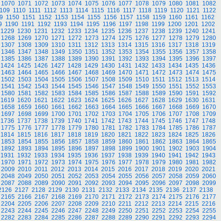
1070
1071
1072
1073
1074
1075
1076
1077
1078
1079
1080
1081
1082
109
1110
1111
1112
1113
1114
1115
1116
1117
1118
1119
1120
1121
1122
9
1150
1151
1152
1153
1154
1155
1156
1157
1158
1159
1160
1161
1162
9
1190
1191
1192
1193
1194
1195
1196
1197
1198
1199
1200
1201
1202
1229
1230
1231
1232
1233
1234
1235
1236
1237
1238
1239
1240
1241
1268
1269
1270
1271
1272
1273
1274
1275
1276
1277
1278
1279
1280
1307
1308
1309
1310
1311
1312
1313
1314
1315
1316
1317
1318
1319
1346
1347
1348
1349
1350
1351
1352
1353
1354
1355
1356
1357
1358
1385
1386
1387
1388
1389
1390
1391
1392
1393
1394
1395
1396
1397
1424
1425
1426
1427
1428
1429
1430
1431
1432
1433
1434
1435
1436
1463
1464
1465
1466
1467
1468
1469
1470
1471
1472
1473
1474
1475
1502
1503
1504
1505
1506
1507
1508
1509
1510
1511
1512
1513
1514
1541
1542
1543
1544
1545
1546
1547
1548
1549
1550
1551
1552
1553
1580
1581
1582
1583
1584
1585
1586
1587
1588
1589
1590
1591
1592
1619
1620
1621
1622
1623
1624
1625
1626
1627
1628
1629
1630
1631
1658
1659
1660
1661
1662
1663
1664
1665
1666
1667
1668
1669
1670
1697
1698
1699
1700
1701
1702
1703
1704
1705
1706
1707
1708
1709
1736
1737
1738
1739
1740
1741
1742
1743
1744
1745
1746
1747
1748
1775
1776
1777
1778
1779
1780
1781
1782
1783
1784
1785
1786
1787
1814
1815
1816
1817
1818
1819
1820
1821
1822
1823
1824
1825
1826
1853
1854
1855
1856
1857
1858
1859
1860
1861
1862
1863
1864
1865
1892
1893
1894
1895
1896
1897
1898
1899
1900
1901
1902
1903
1904
1931
1932
1933
1934
1935
1936
1937
1938
1939
1940
1941
1942
1943
1970
1971
1972
1973
1974
1975
1976
1977
1978
1979
1980
1981
1982
2009
2010
2011
2012
2013
2014
2015
2016
2017
2018
2019
2020
2021
2048
2049
2050
2051
2052
2053
2054
2055
2056
2057
2058
2059
2060
2087
2088
2089
2090
2091
2092
2093
2094
2095
2096
2097
2098
2099
2126
2127
2128
2129
2130
2131
2132
2133
2134
2135
2136
2137
2138
2165
2166
2167
2168
2169
2170
2171
2172
2173
2174
2175
2176
2177
2204
2205
2206
2207
2208
2209
2210
2211
2212
2213
2214
2215
2216
2243
2244
2245
2246
2247
2248
2249
2250
2251
2252
2253
2254
2255
2282
2283
2284
2285
2286
2287
2288
2289
2290
2291
2292
2293
2294