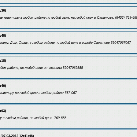
:30)
 квартиры в любом районе по любой цене, на любой срок в Саратове. (8452) 769-88
:48)
нату, Дом, Офис, в любом районе по любой цене в городе Саратове 89047067067
:18)
бом районе, по любой цене от хозяина 89047069888
:40)
вартиру по любой цене в любом районе 767-067
:03)
 в любом районе, по любой цене. 769-888
(07.03.2012 12:41:48)