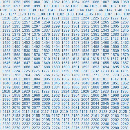
6
1057
1058
1059
1060
1061
1062
1063
1064
1065
1066
1067
1068
1069
5
1096
1097
1098
1099
1100
1101
1102
1103
1104
1105
1106
1107
1108
1
1136
1137
1138
1139
1140
1141
1142
1143
1144
1145
1146
1147
1148
114
1176
1177
1178
1179
1180
1181
1182
1183
1184
1185
1186
1187
1188
118
5
1216
1217
1218
1219
1220
1221
1222
1223
1224
1225
1226
1227
1228
4
1255
1256
1257
1258
1259
1260
1261
1262
1263
1264
1265
1266
1267
3
1294
1295
1296
1297
1298
1299
1300
1301
1302
1303
1304
1305
1306
2
1333
1334
1335
1336
1337
1338
1339
1340
1341
1342
1343
1344
1345
1
1372
1373
1374
1375
1376
1377
1378
1379
1380
1381
1382
1383
1384
0
1411
1412
1413
1414
1415
1416
1417
1418
1419
1420
1421
1422
1423
9
1450
1451
1452
1453
1454
1455
1456
1457
1458
1459
1460
1461
1462
8
1489
1490
1491
1492
1493
1494
1495
1496
1497
1498
1499
1500
1501
7
1528
1529
1530
1531
1532
1533
1534
1535
1536
1537
1538
1539
1540
6
1567
1568
1569
1570
1571
1572
1573
1574
1575
1576
1577
1578
1579
5
1606
1607
1608
1609
1610
1611
1612
1613
1614
1615
1616
1617
1618
4
1645
1646
1647
1648
1649
1650
1651
1652
1653
1654
1655
1656
1657
3
1684
1685
1686
1687
1688
1689
1690
1691
1692
1693
1694
1695
1696
2
1723
1724
1725
1726
1727
1728
1729
1730
1731
1732
1733
1734
1735
1
1762
1763
1764
1765
1766
1767
1768
1769
1770
1771
1772
1773
1774
0
1801
1802
1803
1804
1805
1806
1807
1808
1809
1810
1811
1812
1813
9
1840
1841
1842
1843
1844
1845
1846
1847
1848
1849
1850
1851
1852
8
1879
1880
1881
1882
1883
1884
1885
1886
1887
1888
1889
1890
1891
7
1918
1919
1920
1921
1922
1923
1924
1925
1926
1927
1928
1929
1930
6
1957
1958
1959
1960
1961
1962
1963
1964
1965
1966
1967
1968
1969
5
1996
1997
1998
1999
2000
2001
2002
2003
2004
2005
2006
2007
2008
4
2035
2036
2037
2038
2039
2040
2041
2042
2043
2044
2045
2046
2047
3
2074
2075
2076
2077
2078
2079
2080
2081
2082
2083
2084
2085
2086
2
2113
2114
2115
2116
2117
2118
2119
2120
2121
2122
2123
2124
2125
1
2152
2153
2154
2155
2156
2157
2158
2159
2160
2161
2162
2163
2164
0
2191
2192
2193
2194
2195
2196
2197
2198
2199
2200
2201
2202
2203
9
2230
2231
2232
2233
2234
2235
2236
2237
2238
2239
2240
2241
2242
8
2269
2270
2271
2272
2273
2274
2275
2276
2277
2278
2279
2280
2281