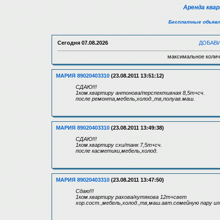
Аренда ква
Бесплатные объявл
Сегодня
07.08.2026
ДОБАВ
максимальное колич
МАРИЯ 89020403310
(23.08.2011 13:51:12)
СДАЮ!!!
1ком.квартиру антонова/перспективная 8,5т+сч.
после ремонта,мебель,холод.,тв,полуав.маш.
МАРИЯ 89020403310
(23.08.2011 13:49:38)
СДАЮ!!!
1ком.квартиру схи/танк 7,5т+сч.
после касметики,мебель,холод.
МАРИЯ 89020403310
(23.08.2011 13:47:50)
Сдаю!!!
1ком.квартиру рахова/кутякова 12т+свет
хор.сост.,мебель,холод.,тв,маш.авт.семейную пару 