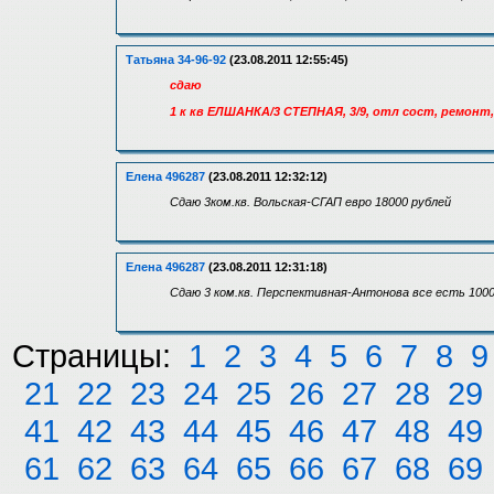
Татьяна 34-96-92
(23.08.2011 12:55:45)
сдаю
1 к кв ЕЛШАНКА/3 СТЕПНАЯ, 3/9, отл сост, ремонт
Елена 496287
(23.08.2011 12:32:12)
Сдаю 3ком.кв. Вольская-СГАП евро 18000 рублей
Елена 496287
(23.08.2011 12:31:18)
Сдаю 3 ком.кв. Перспективная-Антонова все есть 1000
Страницы:
1
2
3
4
5
6
7
8
9
21
22
23
24
25
26
27
28
29
41
42
43
44
45
46
47
48
49
61
62
63
64
65
66
67
68
69