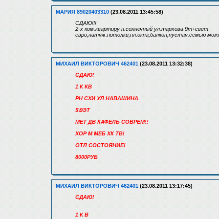
МАРИЯ 89020403310
(23.08.2011 13:45:58)
СДАЮ!!!
2-х ком.квартиру п.солнечный ул.тархова 9т+свет
евро,натяж.потолки,пл.окна,балкон,пустая.семью мож
МИХАИЛ ВИКТОРОВИЧ 462401
(23.08.2011 13:32:38)
СДАЮ!
1 К КВ
РН СХИ УЛ НАВАШИНА
5\9ЭТ
МЕТ ДВ КАФЕЛЬ СОВРЕМ!!
ХОР М МЕБ ХК ТВ!
ОТЛ СОСТОЯНИЕ!
8000РУБ
МИХАИЛ ВИКТОРОВИЧ 462401
(23.08.2011 13:17:45)
СДАЮ!
1 К В