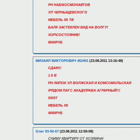
РН НАБ\КОСМОНАВТОВ
УЛ ЧЕРНЫЩЕВСКОГО
МЕБЕЛЬ ХК ТВ
БАЛК ЗАСТЕКЛЕН ВИД НА ВОЛГУ!
ХОР\СОСТОЯНИЕ!
8000РУБ
МИХАИЛ ВИКТОРОВИЧ 462401
(23.08.2011 13:16:48)
СДАЮ!!
1 К В
РН ЛИПОК УЛ ВОЛЖСКАЯ И КОМСОМОЛЬСКАЯ
\РЯДОМ ПАГС АКАД\ПРАВА АГРАРНЫЙ!!!
5\9ЭТ
МЕБЕЛЬ ХК
9000РУБ
Олег 93-56-67
(23.08.2011 12:59:08)
СНИМУ КВАРТИРУ ОТ ХОЗЯИНА!