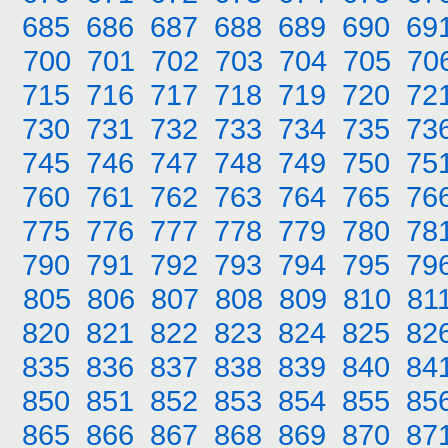
685
686
687
688
689
690
69
700
701
702
703
704
705
70
715
716
717
718
719
720
72
730
731
732
733
734
735
73
745
746
747
748
749
750
75
760
761
762
763
764
765
76
775
776
777
778
779
780
78
790
791
792
793
794
795
79
805
806
807
808
809
810
81
820
821
822
823
824
825
82
835
836
837
838
839
840
84
850
851
852
853
854
855
85
865
866
867
868
869
870
87