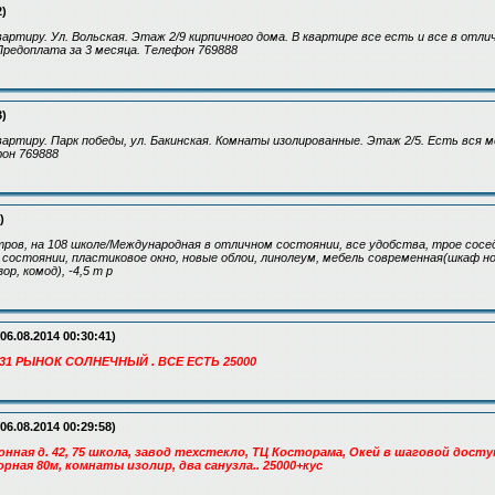
2)
артиру. Ул. Вольская. Этаж 2/9 кирпичного дома. В квартире все есть и все в отл
Предоплата за 3 месяца. Телефон 769888
3)
артиру. Парк победы, ул. Бакинская. Комнаты изолированные. Этаж 2/5. Есть вся м
фон 769888
)
ров, на 108 школе/Международная в отличном состоянии, все удобства, трое сосед
состоянии, пластиковое окно, новые облои, линолеум, мебель современная(шкаф но
ор, комод), -4,5 т р
06.08.2014 00:30:41)
31 РЫНОК СОЛНЕЧНЫЙ . ВСЕ ЕСТЬ 25000
06.08.2014 00:29:58)
онная д. 42, 75 школа, завод техстекло, ТЦ Косторама, Окей в шаговой дост
рная 80м, комнаты изолир, два санузла.. 25000+кус