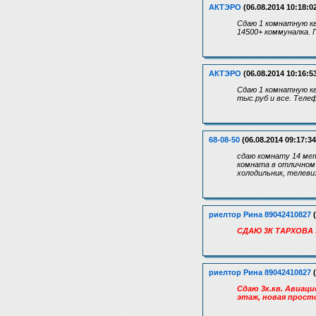
АКТЭРО
(06.08.2014 10:18:0
Сдаю 1 комнатную кв
14500+ коммуналка. 
АКТЭРО
(06.08.2014 10:16:5
Сдаю 1 комнатную кв
тыс.руб и все. Теле
68-08-50
(06.08.2014 09:17:34
сдаю комнату 14 мет
комната в отличном 
холодильник, телевиз
риелтор Рина 89042410827
(
СДАЮ 3К ТАРХОВА 
риелтор Рина 89042410827
(
Сдаю 3к.кв. Авиаци
этаж, новая просто