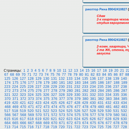
риелтор Рина 89042410827
(
Сдам
2-к квартира чехов
студия евроремонт.
риелтор Рина 89042410827
(
2-комн. квартира, Ч
2 тв ЖК, стенка, т
августа
Страницы:
1
2
3
4
5
6
7
8
9
10
11
12
13
14
15
16
17
18
19
20
21
2
67
68
69
70
71
72
73
74
75
76
77
78
79
80
81
82
83
84
85
86
87
8
125
126
127
128
129
130
131
132
133
134
135
136
137
138
139
140
174
175
176
177
178
179
180
181
182
183
184
185
186
187
188
189
223
224
225
226
227
228
229
230
231
232
233
234
235
236
237
238
272
273
274
275
276
277
278
279
280
281
282
283
284
285
286
287
321
322
323
324
325
326
327
328
329
330
331
332
333
334
335
336
370
371
372
373
374
375
376
377
378
379
380
381
382
383
384
385
419
420
421
422
423
424
425
426
427
428
429
430
431
432
433
434
468
469
470
471
472
473
474
475
476
477
478
479
480
481
482
483
517
518
519
520
521
522
523
524
525
526
527
528
529
530
531
532
566
567
568
569
570
571
572
573
574
575
576
577
578
579
580
581
615
616
617
618
619
620
621
622
623
624
625
626
627
628
629
630
664
665
666
667
668
669
670
671
672
673
674
675
676
677
678
679
713
714
715
716
717
718
719
720
721
722
723
724
725
726
727
728