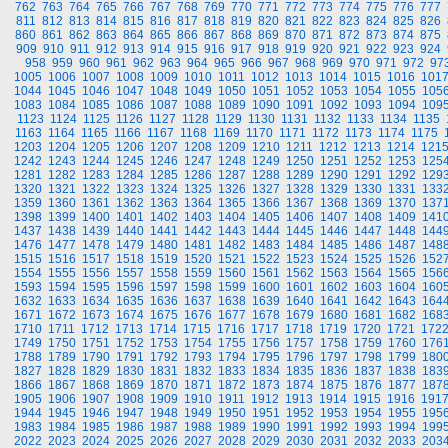
762
763
764
765
766
767
768
769
770
771
772
773
774
775
776
777
811
812
813
814
815
816
817
818
819
820
821
822
823
824
825
826
860
861
862
863
864
865
866
867
868
869
870
871
872
873
874
875
909
910
911
912
913
914
915
916
917
918
919
920
921
922
923
924
958
959
960
961
962
963
964
965
966
967
968
969
970
971
972
97
1005
1006
1007
1008
1009
1010
1011
1012
1013
1014
1015
1016
101
1044
1045
1046
1047
1048
1049
1050
1051
1052
1053
1054
1055
105
1083
1084
1085
1086
1087
1088
1089
1090
1091
1092
1093
1094
109
1123
1124
1125
1126
1127
1128
1129
1130
1131
1132
1133
1134
1135
1163
1164
1165
1166
1167
1168
1169
1170
1171
1172
1173
1174
1175
1203
1204
1205
1206
1207
1208
1209
1210
1211
1212
1213
1214
121
1242
1243
1244
1245
1246
1247
1248
1249
1250
1251
1252
1253
125
1281
1282
1283
1284
1285
1286
1287
1288
1289
1290
1291
1292
129
1320
1321
1322
1323
1324
1325
1326
1327
1328
1329
1330
1331
133
1359
1360
1361
1362
1363
1364
1365
1366
1367
1368
1369
1370
137
1398
1399
1400
1401
1402
1403
1404
1405
1406
1407
1408
1409
141
1437
1438
1439
1440
1441
1442
1443
1444
1445
1446
1447
1448
144
1476
1477
1478
1479
1480
1481
1482
1483
1484
1485
1486
1487
148
1515
1516
1517
1518
1519
1520
1521
1522
1523
1524
1525
1526
152
1554
1555
1556
1557
1558
1559
1560
1561
1562
1563
1564
1565
156
1593
1594
1595
1596
1597
1598
1599
1600
1601
1602
1603
1604
160
1632
1633
1634
1635
1636
1637
1638
1639
1640
1641
1642
1643
164
1671
1672
1673
1674
1675
1676
1677
1678
1679
1680
1681
1682
168
1710
1711
1712
1713
1714
1715
1716
1717
1718
1719
1720
1721
172
1749
1750
1751
1752
1753
1754
1755
1756
1757
1758
1759
1760
176
1788
1789
1790
1791
1792
1793
1794
1795
1796
1797
1798
1799
180
1827
1828
1829
1830
1831
1832
1833
1834
1835
1836
1837
1838
183
1866
1867
1868
1869
1870
1871
1872
1873
1874
1875
1876
1877
187
1905
1906
1907
1908
1909
1910
1911
1912
1913
1914
1915
1916
191
1944
1945
1946
1947
1948
1949
1950
1951
1952
1953
1954
1955
195
1983
1984
1985
1986
1987
1988
1989
1990
1991
1992
1993
1994
199
2022
2023
2024
2025
2026
2027
2028
2029
2030
2031
2032
2033
203