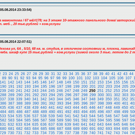
05.08.2014 23:33:54)
а мамонтова / 67 м&#178; на 3 этаже 10-этажного панельного дома/ авторск
 меб. , 20 тыс.рублей + ком.услуги
05.08.2014 22:07:51)
ехова ул, 6А , 5/10, 68 кв. м. студия, в отличном состоянии м, плокна, ламинад.
умба. шкаф купе 15 тыс.рублей + ком.услуги (зимой около 3 тыс. летом до 2 
2
23
24
25
26
27
28
29
30
31
32
33
34
35
36
37
38
39
40
41
42
43
44
8
89
90
91
92
93
94
95
96
97
98
99
100
101
102
103
104
105
106
107
141
142
143
144
145
146
147
148
149
150
151
152
153
154
155
156
15
190
191
192
193
194
195
196
197
198
199
200
201
202
203
204
205
20
239
240
241
242
243
244
245
246
247
248
249
250
251
252
253
254
25
288
289
290
291
292
293
294
295
296
297
298
299
300
301
302
303
30
337
338
339
340
341
342
343
344
345
346
347
348
349
350
351
352
35
386
387
388
389
390
391
392
393
394
395
396
397
398
399
400
401
40
435
436
437
438
439
440
441
442
443
444
445
446
447
448
449
450
45
484
485
486
487
488
489
490
491
492
493
494
495
496
497
498
499
50
533
534
535
536
537
538
539
540
541
542
543
544
545
546
547
548
54
582
583
584
585
586
587
588
589
590
591
592
593
594
595
596
597
59
631
632
633
634
635
636
637
638
639
640
641
642
643
644
645
646
64
680
681
682
683
684
685
686
687
688
689
690
691
692
693
694
695
69
729
730
731
732
733
734
735
736
737
738
739
740
741
742
743
744
74