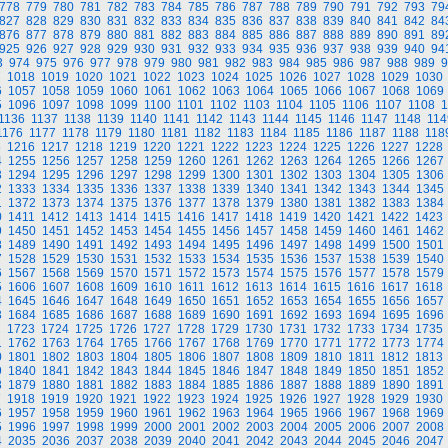
778
779
780
781
782
783
784
785
786
787
788
789
790
791
792
793
79
827
828
829
830
831
832
833
834
835
836
837
838
839
840
841
842
84
876
877
878
879
880
881
882
883
884
885
886
887
888
889
890
891
89
925
926
927
928
929
930
931
932
933
934
935
936
937
938
939
940
94
3
974
975
976
977
978
979
980
981
982
983
984
985
986
987
988
989
9
7
1018
1019
1020
1021
1022
1023
1024
1025
1026
1027
1028
1029
1030
6
1057
1058
1059
1060
1061
1062
1063
1064
1065
1066
1067
1068
1069
5
1096
1097
1098
1099
1100
1101
1102
1103
1104
1105
1106
1107
1108
1
1136
1137
1138
1139
1140
1141
1142
1143
1144
1145
1146
1147
1148
114
1176
1177
1178
1179
1180
1181
1182
1183
1184
1185
1186
1187
1188
118
5
1216
1217
1218
1219
1220
1221
1222
1223
1224
1225
1226
1227
1228
4
1255
1256
1257
1258
1259
1260
1261
1262
1263
1264
1265
1266
1267
3
1294
1295
1296
1297
1298
1299
1300
1301
1302
1303
1304
1305
1306
2
1333
1334
1335
1336
1337
1338
1339
1340
1341
1342
1343
1344
1345
1
1372
1373
1374
1375
1376
1377
1378
1379
1380
1381
1382
1383
1384
0
1411
1412
1413
1414
1415
1416
1417
1418
1419
1420
1421
1422
1423
9
1450
1451
1452
1453
1454
1455
1456
1457
1458
1459
1460
1461
1462
8
1489
1490
1491
1492
1493
1494
1495
1496
1497
1498
1499
1500
1501
7
1528
1529
1530
1531
1532
1533
1534
1535
1536
1537
1538
1539
1540
6
1567
1568
1569
1570
1571
1572
1573
1574
1575
1576
1577
1578
1579
5
1606
1607
1608
1609
1610
1611
1612
1613
1614
1615
1616
1617
1618
4
1645
1646
1647
1648
1649
1650
1651
1652
1653
1654
1655
1656
1657
3
1684
1685
1686
1687
1688
1689
1690
1691
1692
1693
1694
1695
1696
2
1723
1724
1725
1726
1727
1728
1729
1730
1731
1732
1733
1734
1735
1
1762
1763
1764
1765
1766
1767
1768
1769
1770
1771
1772
1773
1774
0
1801
1802
1803
1804
1805
1806
1807
1808
1809
1810
1811
1812
1813
9
1840
1841
1842
1843
1844
1845
1846
1847
1848
1849
1850
1851
1852
8
1879
1880
1881
1882
1883
1884
1885
1886
1887
1888
1889
1890
1891
7
1918
1919
1920
1921
1922
1923
1924
1925
1926
1927
1928
1929
1930
6
1957
1958
1959
1960
1961
1962
1963
1964
1965
1966
1967
1968
1969
5
1996
1997
1998
1999
2000
2001
2002
2003
2004
2005
2006
2007
2008
4
2035
2036
2037
2038
2039
2040
2041
2042
2043
2044
2045
2046
2047