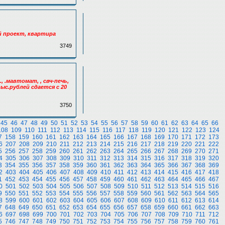
ий проект, квартира
3749
, .мавтомат, , свч-печь,
тыс.рублей сдается с 20
3750
45
46
47
48
49
50
51
52
53
54
55
56
57
58
59
60
61
62
63
64
65
66
108
109
110
111
112
113
114
115
116
117
118
119
120
121
122
123
124
7
158
159
160
161
162
163
164
165
166
167
168
169
170
171
172
173
6
207
208
209
210
211
212
213
214
215
216
217
218
219
220
221
222
5
256
257
258
259
260
261
262
263
264
265
266
267
268
269
270
271
4
305
306
307
308
309
310
311
312
313
314
315
316
317
318
319
320
3
354
355
356
357
358
359
360
361
362
363
364
365
366
367
368
369
2
403
404
405
406
407
408
409
410
411
412
413
414
415
416
417
418
1
452
453
454
455
456
457
458
459
460
461
462
463
464
465
466
467
0
501
502
503
504
505
506
507
508
509
510
511
512
513
514
515
516
9
550
551
552
553
554
555
556
557
558
559
560
561
562
563
564
565
8
599
600
601
602
603
604
605
606
607
608
609
610
611
612
613
614
7
648
649
650
651
652
653
654
655
656
657
658
659
660
661
662
663
6
697
698
699
700
701
702
703
704
705
706
707
708
709
710
711
712
5
746
747
748
749
750
751
752
753
754
755
756
757
758
759
760
761