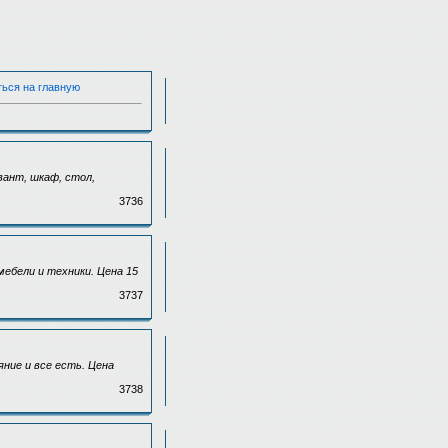
ться на главную
вант, шкаф, стол,
3736
мебели и техники. Цена 15
3737
яние и все есть. Цена
3738