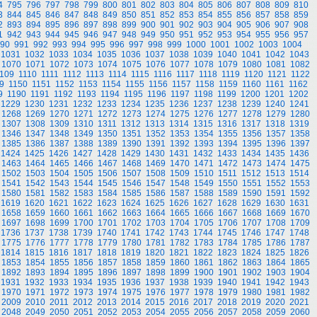
4
795
796
797
798
799
800
801
802
803
804
805
806
807
808
809
810
3
844
845
846
847
848
849
850
851
852
853
854
855
856
857
858
859
2
893
894
895
896
897
898
899
900
901
902
903
904
905
906
907
908
1
942
943
944
945
946
947
948
949
950
951
952
953
954
955
956
957
90
991
992
993
994
995
996
997
998
999
1000
1001
1002
1003
1004
1031
1032
1033
1034
1035
1036
1037
1038
1039
1040
1041
1042
1043
1070
1071
1072
1073
1074
1075
1076
1077
1078
1079
1080
1081
1082
109
1110
1111
1112
1113
1114
1115
1116
1117
1118
1119
1120
1121
1122
9
1150
1151
1152
1153
1154
1155
1156
1157
1158
1159
1160
1161
1162
9
1190
1191
1192
1193
1194
1195
1196
1197
1198
1199
1200
1201
1202
1229
1230
1231
1232
1233
1234
1235
1236
1237
1238
1239
1240
1241
1268
1269
1270
1271
1272
1273
1274
1275
1276
1277
1278
1279
1280
1307
1308
1309
1310
1311
1312
1313
1314
1315
1316
1317
1318
1319
1346
1347
1348
1349
1350
1351
1352
1353
1354
1355
1356
1357
1358
1385
1386
1387
1388
1389
1390
1391
1392
1393
1394
1395
1396
1397
1424
1425
1426
1427
1428
1429
1430
1431
1432
1433
1434
1435
1436
1463
1464
1465
1466
1467
1468
1469
1470
1471
1472
1473
1474
1475
1502
1503
1504
1505
1506
1507
1508
1509
1510
1511
1512
1513
1514
1541
1542
1543
1544
1545
1546
1547
1548
1549
1550
1551
1552
1553
1580
1581
1582
1583
1584
1585
1586
1587
1588
1589
1590
1591
1592
1619
1620
1621
1622
1623
1624
1625
1626
1627
1628
1629
1630
1631
1658
1659
1660
1661
1662
1663
1664
1665
1666
1667
1668
1669
1670
1697
1698
1699
1700
1701
1702
1703
1704
1705
1706
1707
1708
1709
1736
1737
1738
1739
1740
1741
1742
1743
1744
1745
1746
1747
1748
1775
1776
1777
1778
1779
1780
1781
1782
1783
1784
1785
1786
1787
1814
1815
1816
1817
1818
1819
1820
1821
1822
1823
1824
1825
1826
1853
1854
1855
1856
1857
1858
1859
1860
1861
1862
1863
1864
1865
1892
1893
1894
1895
1896
1897
1898
1899
1900
1901
1902
1903
1904
1931
1932
1933
1934
1935
1936
1937
1938
1939
1940
1941
1942
1943
1970
1971
1972
1973
1974
1975
1976
1977
1978
1979
1980
1981
1982
2009
2010
2011
2012
2013
2014
2015
2016
2017
2018
2019
2020
2021
2048
2049
2050
2051
2052
2053
2054
2055
2056
2057
2058
2059
2060