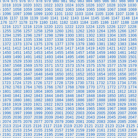
3
974
975
976
977
978
979
980
981
982
983
984
985
986
987
988
989
9
7
1018
1019
1020
1021
1022
1023
1024
1025
1026
1027
1028
1029
1030
6
1057
1058
1059
1060
1061
1062
1063
1064
1065
1066
1067
1068
1069
5
1096
1097
1098
1099
1100
1101
1102
1103
1104
1105
1106
1107
1108
1
1136
1137
1138
1139
1140
1141
1142
1143
1144
1145
1146
1147
1148
114
1176
1177
1178
1179
1180
1181
1182
1183
1184
1185
1186
1187
1188
118
5
1216
1217
1218
1219
1220
1221
1222
1223
1224
1225
1226
1227
1228
4
1255
1256
1257
1258
1259
1260
1261
1262
1263
1264
1265
1266
1267
3
1294
1295
1296
1297
1298
1299
1300
1301
1302
1303
1304
1305
1306
2
1333
1334
1335
1336
1337
1338
1339
1340
1341
1342
1343
1344
1345
1
1372
1373
1374
1375
1376
1377
1378
1379
1380
1381
1382
1383
1384
0
1411
1412
1413
1414
1415
1416
1417
1418
1419
1420
1421
1422
1423
9
1450
1451
1452
1453
1454
1455
1456
1457
1458
1459
1460
1461
1462
8
1489
1490
1491
1492
1493
1494
1495
1496
1497
1498
1499
1500
1501
7
1528
1529
1530
1531
1532
1533
1534
1535
1536
1537
1538
1539
1540
6
1567
1568
1569
1570
1571
1572
1573
1574
1575
1576
1577
1578
1579
5
1606
1607
1608
1609
1610
1611
1612
1613
1614
1615
1616
1617
1618
4
1645
1646
1647
1648
1649
1650
1651
1652
1653
1654
1655
1656
1657
3
1684
1685
1686
1687
1688
1689
1690
1691
1692
1693
1694
1695
1696
2
1723
1724
1725
1726
1727
1728
1729
1730
1731
1732
1733
1734
1735
1
1762
1763
1764
1765
1766
1767
1768
1769
1770
1771
1772
1773
1774
0
1801
1802
1803
1804
1805
1806
1807
1808
1809
1810
1811
1812
1813
9
1840
1841
1842
1843
1844
1845
1846
1847
1848
1849
1850
1851
1852
8
1879
1880
1881
1882
1883
1884
1885
1886
1887
1888
1889
1890
1891
7
1918
1919
1920
1921
1922
1923
1924
1925
1926
1927
1928
1929
1930
6
1957
1958
1959
1960
1961
1962
1963
1964
1965
1966
1967
1968
1969
5
1996
1997
1998
1999
2000
2001
2002
2003
2004
2005
2006
2007
2008
4
2035
2036
2037
2038
2039
2040
2041
2042
2043
2044
2045
2046
2047
3
2074
2075
2076
2077
2078
2079
2080
2081
2082
2083
2084
2085
2086
2
2113
2114
2115
2116
2117
2118
2119
2120
2121
2122
2123
2124
2125
1
2152
2153
2154
2155
2156
2157
2158
2159
2160
2161
2162
2163
2164
0
2191
2192
2193
2194
2195
2196
2197
2198
2199
2200
2201
2202
2203