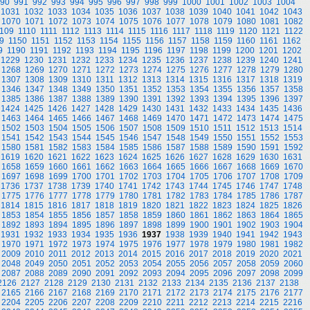
90
991
992
993
994
995
996
997
998
999
1000
1001
1002
1003
1004
1031
1032
1033
1034
1035
1036
1037
1038
1039
1040
1041
1042
1043
1070
1071
1072
1073
1074
1075
1076
1077
1078
1079
1080
1081
1082
109
1110
1111
1112
1113
1114
1115
1116
1117
1118
1119
1120
1121
1122
9
1150
1151
1152
1153
1154
1155
1156
1157
1158
1159
1160
1161
1162
9
1190
1191
1192
1193
1194
1195
1196
1197
1198
1199
1200
1201
1202
1229
1230
1231
1232
1233
1234
1235
1236
1237
1238
1239
1240
1241
1268
1269
1270
1271
1272
1273
1274
1275
1276
1277
1278
1279
1280
1307
1308
1309
1310
1311
1312
1313
1314
1315
1316
1317
1318
1319
1346
1347
1348
1349
1350
1351
1352
1353
1354
1355
1356
1357
1358
1385
1386
1387
1388
1389
1390
1391
1392
1393
1394
1395
1396
1397
1424
1425
1426
1427
1428
1429
1430
1431
1432
1433
1434
1435
1436
1463
1464
1465
1466
1467
1468
1469
1470
1471
1472
1473
1474
1475
1502
1503
1504
1505
1506
1507
1508
1509
1510
1511
1512
1513
1514
1541
1542
1543
1544
1545
1546
1547
1548
1549
1550
1551
1552
1553
1580
1581
1582
1583
1584
1585
1586
1587
1588
1589
1590
1591
1592
1619
1620
1621
1622
1623
1624
1625
1626
1627
1628
1629
1630
1631
1658
1659
1660
1661
1662
1663
1664
1665
1666
1667
1668
1669
1670
1697
1698
1699
1700
1701
1702
1703
1704
1705
1706
1707
1708
1709
1736
1737
1738
1739
1740
1741
1742
1743
1744
1745
1746
1747
1748
1775
1776
1777
1778
1779
1780
1781
1782
1783
1784
1785
1786
1787
1814
1815
1816
1817
1818
1819
1820
1821
1822
1823
1824
1825
1826
1853
1854
1855
1856
1857
1858
1859
1860
1861
1862
1863
1864
1865
1892
1893
1894
1895
1896
1897
1898
1899
1900
1901
1902
1903
1904
1931
1932
1933
1934
1935
1936
1937
1938
1939
1940
1941
1942
1943
1970
1971
1972
1973
1974
1975
1976
1977
1978
1979
1980
1981
1982
2009
2010
2011
2012
2013
2014
2015
2016
2017
2018
2019
2020
2021
2048
2049
2050
2051
2052
2053
2054
2055
2056
2057
2058
2059
2060
2087
2088
2089
2090
2091
2092
2093
2094
2095
2096
2097
2098
2099
2126
2127
2128
2129
2130
2131
2132
2133
2134
2135
2136
2137
2138
2165
2166
2167
2168
2169
2170
2171
2172
2173
2174
2175
2176
2177
2204
2205
2206
2207
2208
2209
2210
2211
2212
2213
2214
2215
2216