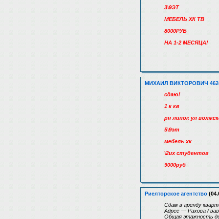
3\9ЭТ
МЕБЕЛЬ ХК ТВ
8000РУБ
НА 1-2 МЕСЯЦА!
МИХАИЛ ВИКТОРОВИЧ 462
сдаю!
1 к кв
рн липок ул волжск
5\9эт
мебель хк
\2их студентов
9000руб
Риелторское агентство
(04.
Сдам в аренду кварти
Адрес — Рахова / ва
Общая этажность д