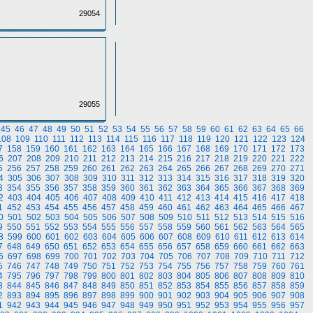
29054
29055
45
46
47
48
49
50
51
52
53
54
55
56
57
58
59
60
61
62
63
64
65
66
108
109
110
111
112
113
114
115
116
117
118
119
120
121
122
123
124
7
158
159
160
161
162
163
164
165
166
167
168
169
170
171
172
173
6
207
208
209
210
211
212
213
214
215
216
217
218
219
220
221
222
5
256
257
258
259
260
261
262
263
264
265
266
267
268
269
270
271
4
305
306
307
308
309
310
311
312
313
314
315
316
317
318
319
320
3
354
355
356
357
358
359
360
361
362
363
364
365
366
367
368
369
2
403
404
405
406
407
408
409
410
411
412
413
414
415
416
417
418
1
452
453
454
455
456
457
458
459
460
461
462
463
464
465
466
467
0
501
502
503
504
505
506
507
508
509
510
511
512
513
514
515
516
9
550
551
552
553
554
555
556
557
558
559
560
561
562
563
564
565
8
599
600
601
602
603
604
605
606
607
608
609
610
611
612
613
614
7
648
649
650
651
652
653
654
655
656
657
658
659
660
661
662
663
6
697
698
699
700
701
702
703
704
705
706
707
708
709
710
711
712
5
746
747
748
749
750
751
752
753
754
755
756
757
758
759
760
761
4
795
796
797
798
799
800
801
802
803
804
805
806
807
808
809
810
3
844
845
846
847
848
849
850
851
852
853
854
855
856
857
858
859
2
893
894
895
896
897
898
899
900
901
902
903
904
905
906
907
908
1
942
943
944
945
946
947
948
949
950
951
952
953
954
955
956
957