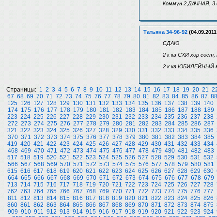
Коммун 2 ДАЧНАЯ, 3 со
Татьяна 34-96-92
(04.09.2011
СДАЮ
2 к кв СХИ хор сост,
2 к кв ЮБИЛЕЙНЫЙ м
Страницы:
1
2
3
4
5
6
7
8
9
10
11
12
13
14
15
16
17
18
19
20
21
2
67
68
69
70
71
72
73
74
75
76
77
78
79
80
81
82
83
84
85
86
87
8
125
126
127
128
129
130
131
132
133
134
135
136
137
138
139
140
174
175
176
177
178
179
180
181
182
183
184
185
186
187
188
189
223
224
225
226
227
228
229
230
231
232
233
234
235
236
237
238
272
273
274
275
276
277
278
279
280
281
282
283
284
285
286
287
321
322
323
324
325
326
327
328
329
330
331
332
333
334
335
336
370
371
372
373
374
375
376
377
378
379
380
381
382
383
384
385
419
420
421
422
423
424
425
426
427
428
429
430
431
432
433
434
468
469
470
471
472
473
474
475
476
477
478
479
480
481
482
483
517
518
519
520
521
522
523
524
525
526
527
528
529
530
531
532
566
567
568
569
570
571
572
573
574
575
576
577
578
579
580
581
615
616
617
618
619
620
621
622
623
624
625
626
627
628
629
630
664
665
666
667
668
669
670
671
672
673
674
675
676
677
678
679
713
714
715
716
717
718
719
720
721
722
723
724
725
726
727
728
762
763
764
765
766
767
768
769
770
771
772
773
774
775
776
777
811
812
813
814
815
816
817
818
819
820
821
822
823
824
825
826
860
861
862
863
864
865
866
867
868
869
870
871
872
873
874
875
909
910
911
912
913
914
915
916
917
918
919
920
921
922
923
924