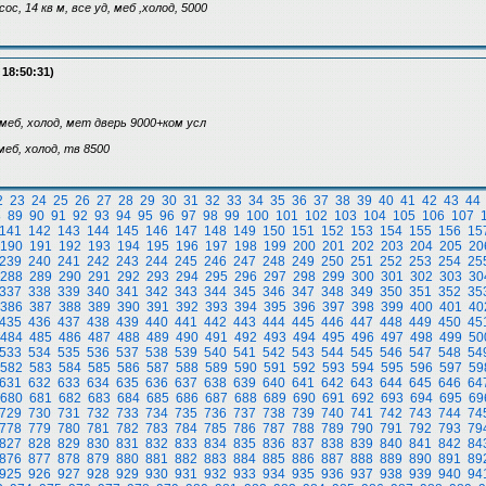
с, 14 кв м, все уд, меб ,холод, 5000
 18:50:31)
 меб, холод, мет дверь 9000+ком усл
еб, холод, тв 8500
2
23
24
25
26
27
28
29
30
31
32
33
34
35
36
37
38
39
40
41
42
43
44
8
89
90
91
92
93
94
95
96
97
98
99
100
101
102
103
104
105
106
107
141
142
143
144
145
146
147
148
149
150
151
152
153
154
155
156
15
190
191
192
193
194
195
196
197
198
199
200
201
202
203
204
205
20
239
240
241
242
243
244
245
246
247
248
249
250
251
252
253
254
25
288
289
290
291
292
293
294
295
296
297
298
299
300
301
302
303
30
337
338
339
340
341
342
343
344
345
346
347
348
349
350
351
352
35
386
387
388
389
390
391
392
393
394
395
396
397
398
399
400
401
40
435
436
437
438
439
440
441
442
443
444
445
446
447
448
449
450
45
484
485
486
487
488
489
490
491
492
493
494
495
496
497
498
499
50
533
534
535
536
537
538
539
540
541
542
543
544
545
546
547
548
54
582
583
584
585
586
587
588
589
590
591
592
593
594
595
596
597
59
631
632
633
634
635
636
637
638
639
640
641
642
643
644
645
646
64
680
681
682
683
684
685
686
687
688
689
690
691
692
693
694
695
69
729
730
731
732
733
734
735
736
737
738
739
740
741
742
743
744
74
778
779
780
781
782
783
784
785
786
787
788
789
790
791
792
793
79
827
828
829
830
831
832
833
834
835
836
837
838
839
840
841
842
84
876
877
878
879
880
881
882
883
884
885
886
887
888
889
890
891
89
925
926
927
928
929
930
931
932
933
934
935
936
937
938
939
940
94