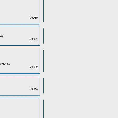
29050
им.
29051
четчики.
29052
29053