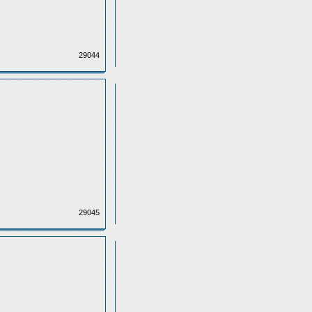
29044
29045