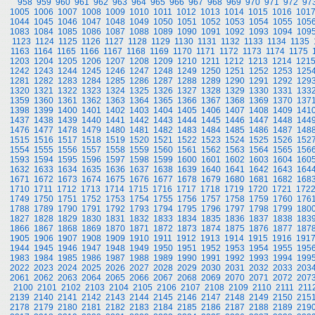
958
959
960
961
962
963
964
965
966
967
968
969
970
971
972
97
1005
1006
1007
1008
1009
1010
1011
1012
1013
1014
1015
1016
101
1044
1045
1046
1047
1048
1049
1050
1051
1052
1053
1054
1055
105
1083
1084
1085
1086
1087
1088
1089
1090
1091
1092
1093
1094
109
1123
1124
1125
1126
1127
1128
1129
1130
1131
1132
1133
1134
1135
1163
1164
1165
1166
1167
1168
1169
1170
1171
1172
1173
1174
1175
1203
1204
1205
1206
1207
1208
1209
1210
1211
1212
1213
1214
121
1242
1243
1244
1245
1246
1247
1248
1249
1250
1251
1252
1253
125
1281
1282
1283
1284
1285
1286
1287
1288
1289
1290
1291
1292
129
1320
1321
1322
1323
1324
1325
1326
1327
1328
1329
1330
1331
133
1359
1360
1361
1362
1363
1364
1365
1366
1367
1368
1369
1370
137
1398
1399
1400
1401
1402
1403
1404
1405
1406
1407
1408
1409
141
1437
1438
1439
1440
1441
1442
1443
1444
1445
1446
1447
1448
144
1476
1477
1478
1479
1480
1481
1482
1483
1484
1485
1486
1487
148
1515
1516
1517
1518
1519
1520
1521
1522
1523
1524
1525
1526
152
1554
1555
1556
1557
1558
1559
1560
1561
1562
1563
1564
1565
156
1593
1594
1595
1596
1597
1598
1599
1600
1601
1602
1603
1604
160
1632
1633
1634
1635
1636
1637
1638
1639
1640
1641
1642
1643
164
1671
1672
1673
1674
1675
1676
1677
1678
1679
1680
1681
1682
168
1710
1711
1712
1713
1714
1715
1716
1717
1718
1719
1720
1721
172
1749
1750
1751
1752
1753
1754
1755
1756
1757
1758
1759
1760
176
1788
1789
1790
1791
1792
1793
1794
1795
1796
1797
1798
1799
180
1827
1828
1829
1830
1831
1832
1833
1834
1835
1836
1837
1838
183
1866
1867
1868
1869
1870
1871
1872
1873
1874
1875
1876
1877
187
1905
1906
1907
1908
1909
1910
1911
1912
1913
1914
1915
1916
191
1944
1945
1946
1947
1948
1949
1950
1951
1952
1953
1954
1955
195
1983
1984
1985
1986
1987
1988
1989
1990
1991
1992
1993
1994
199
2022
2023
2024
2025
2026
2027
2028
2029
2030
2031
2032
2033
203
2061
2062
2063
2064
2065
2066
2067
2068
2069
2070
2071
2072
207
2100
2101
2102
2103
2104
2105
2106
2107
2108
2109
2110
2111
211
2139
2140
2141
2142
2143
2144
2145
2146
2147
2148
2149
2150
215
2178
2179
2180
2181
2182
2183
2184
2185
2186
2187
2188
2189
219