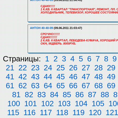
АНТОН 40-40-09
(09.06.2011 21:06:43)
СДАЮ!!!!!
1 К.КВ. 6 КВАРТАЛ "ТРАНСПОРТНАЯ", РЕМОНТ, ПЛ
ХОЛОДИЛЬНИК, ТЕЛЕВИЗОР, ХОРОШЕЕ СОСТОЯНИЕ.
АНТОН 40-40-09
(09.06.2011 21:03:47)
СРОЧНО!!!!!!
СДАЮ!!!!!!!
2 К.КВ. 6 КВАРТАЛ, ЛЕБЕДЕВА-КУМАЧА, ХОРОШИЙ 
ОКН, М/ДВЕРЬ. 8000РУБ.
Страницы:
1
2
3
4
5
6
7
8
9
21
22
23
24
25
26
27
28
29
41
42
43
44
45
46
47
48
49
61
62
63
64
65
66
67
68
69
81
82
83
84
85
86
87
88
8
100
101
102
103
104
105
10
115
116
117
118
119
120
12