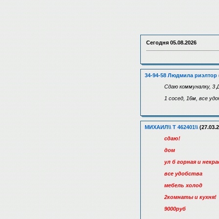
Сегодня
05.08.2026
34-94-58 Людмила риэлтор
Сдаю коммуналку, 3 
1 сосед, 16м, все уд
МИХАИЛ\\ Т 462401\\
(27.03.2
сдаю!
дом
ул б горная и некр
все удобства
мебель холод
2комнаты и кухня!
9000руб