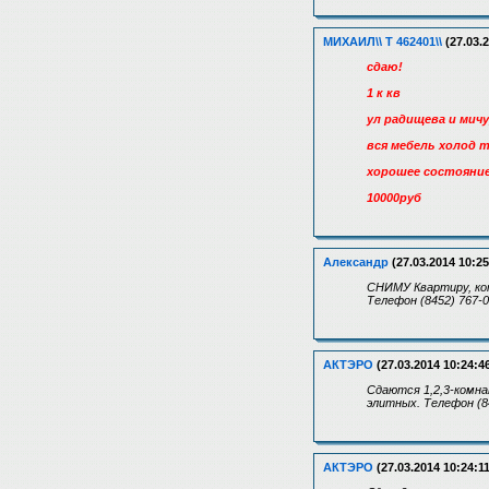
МИХАИЛ\\ Т 462401\\
(27.03.2
сдаю!
1 к кв
ул радищева и мич
вся мебель холод 
хорошее состояни
10000руб
Александр
(27.03.2014 10:25
СНИМУ Квартиру, ком
Телефон (8452) 767-
АКТЭРО
(27.03.2014 10:24:4
Сдаются 1,2,3-комна
элитных. Телефон (8
АКТЭРО
(27.03.2014 10:24:11