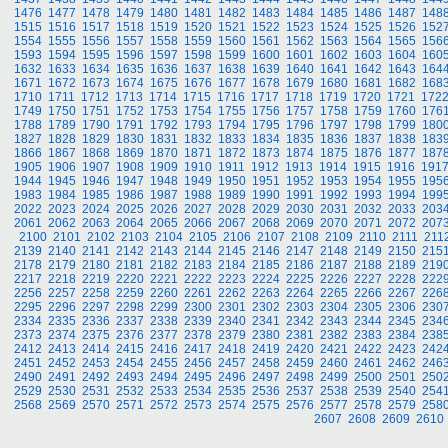
1476
1477
1478
1479
1480
1481
1482
1483
1484
1485
1486
1487
148
1515
1516
1517
1518
1519
1520
1521
1522
1523
1524
1525
1526
152
1554
1555
1556
1557
1558
1559
1560
1561
1562
1563
1564
1565
156
1593
1594
1595
1596
1597
1598
1599
1600
1601
1602
1603
1604
160
1632
1633
1634
1635
1636
1637
1638
1639
1640
1641
1642
1643
164
1671
1672
1673
1674
1675
1676
1677
1678
1679
1680
1681
1682
168
1710
1711
1712
1713
1714
1715
1716
1717
1718
1719
1720
1721
172
1749
1750
1751
1752
1753
1754
1755
1756
1757
1758
1759
1760
176
1788
1789
1790
1791
1792
1793
1794
1795
1796
1797
1798
1799
180
1827
1828
1829
1830
1831
1832
1833
1834
1835
1836
1837
1838
183
1866
1867
1868
1869
1870
1871
1872
1873
1874
1875
1876
1877
187
1905
1906
1907
1908
1909
1910
1911
1912
1913
1914
1915
1916
191
1944
1945
1946
1947
1948
1949
1950
1951
1952
1953
1954
1955
195
1983
1984
1985
1986
1987
1988
1989
1990
1991
1992
1993
1994
199
2022
2023
2024
2025
2026
2027
2028
2029
2030
2031
2032
2033
203
2061
2062
2063
2064
2065
2066
2067
2068
2069
2070
2071
2072
207
2100
2101
2102
2103
2104
2105
2106
2107
2108
2109
2110
2111
211
2139
2140
2141
2142
2143
2144
2145
2146
2147
2148
2149
2150
215
2178
2179
2180
2181
2182
2183
2184
2185
2186
2187
2188
2189
219
2217
2218
2219
2220
2221
2222
2223
2224
2225
2226
2227
2228
222
2256
2257
2258
2259
2260
2261
2262
2263
2264
2265
2266
2267
226
2295
2296
2297
2298
2299
2300
2301
2302
2303
2304
2305
2306
230
2334
2335
2336
2337
2338
2339
2340
2341
2342
2343
2344
2345
234
2373
2374
2375
2376
2377
2378
2379
2380
2381
2382
2383
2384
238
2412
2413
2414
2415
2416
2417
2418
2419
2420
2421
2422
2423
242
2451
2452
2453
2454
2455
2456
2457
2458
2459
2460
2461
2462
246
2490
2491
2492
2493
2494
2495
2496
2497
2498
2499
2500
2501
250
2529
2530
2531
2532
2533
2534
2535
2536
2537
2538
2539
2540
254
2568
2569
2570
2571
2572
2573
2574
2575
2576
2577
2578
2579
258
2607
2608
2609
2610