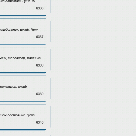
инка автомат. Цена 15
6336
холодильник, шкаф. Нет
6337
ьник, телевизор, машинка
6338
телевизор, шкаф,
6339
ичном состояние. Цена
6340