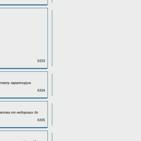
6333
оплату гарантирую.
6334
атова от недорогих до
6335