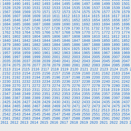
8
1489
1490
1491
1492
1493
1494
1495
1496
1497
1498
1499
1500
1501
7
1528
1529
1530
1531
1532
1533
1534
1535
1536
1537
1538
1539
1540
6
1567
1568
1569
1570
1571
1572
1573
1574
1575
1576
1577
1578
1579
5
1606
1607
1608
1609
1610
1611
1612
1613
1614
1615
1616
1617
1618
4
1645
1646
1647
1648
1649
1650
1651
1652
1653
1654
1655
1656
1657
3
1684
1685
1686
1687
1688
1689
1690
1691
1692
1693
1694
1695
1696
2
1723
1724
1725
1726
1727
1728
1729
1730
1731
1732
1733
1734
1735
1
1762
1763
1764
1765
1766
1767
1768
1769
1770
1771
1772
1773
1774
0
1801
1802
1803
1804
1805
1806
1807
1808
1809
1810
1811
1812
1813
9
1840
1841
1842
1843
1844
1845
1846
1847
1848
1849
1850
1851
1852
8
1879
1880
1881
1882
1883
1884
1885
1886
1887
1888
1889
1890
1891
7
1918
1919
1920
1921
1922
1923
1924
1925
1926
1927
1928
1929
1930
6
1957
1958
1959
1960
1961
1962
1963
1964
1965
1966
1967
1968
1969
5
1996
1997
1998
1999
2000
2001
2002
2003
2004
2005
2006
2007
2008
4
2035
2036
2037
2038
2039
2040
2041
2042
2043
2044
2045
2046
2047
3
2074
2075
2076
2077
2078
2079
2080
2081
2082
2083
2084
2085
2086
2
2113
2114
2115
2116
2117
2118
2119
2120
2121
2122
2123
2124
2125
1
2152
2153
2154
2155
2156
2157
2158
2159
2160
2161
2162
2163
2164
0
2191
2192
2193
2194
2195
2196
2197
2198
2199
2200
2201
2202
2203
9
2230
2231
2232
2233
2234
2235
2236
2237
2238
2239
2240
2241
2242
8
2269
2270
2271
2272
2273
2274
2275
2276
2277
2278
2279
2280
2281
7
2308
2309
2310
2311
2312
2313
2314
2315
2316
2317
2318
2319
2320
6
2347
2348
2349
2350
2351
2352
2353
2354
2355
2356
2357
2358
2359
5
2386
2387
2388
2389
2390
2391
2392
2393
2394
2395
2396
2397
2398
4
2425
2426
2427
2428
2429
2430
2431
2432
2433
2434
2435
2436
2437
3
2464
2465
2466
2467
2468
2469
2470
2471
2472
2473
2474
2475
2476
2
2503
2504
2505
2506
2507
2508
2509
2510
2511
2512
2513
2514
2515
1
2542
2543
2544
2545
2546
2547
2548
2549
2550
2551
2552
2553
2554
0
2581
2582
2583
2584
2585
2586
2587
2588
2589
2590
2591
2592
2593
2611
2612
2613
2614
2615
2616
2617
2618
2619
2620
2621
2622
2623