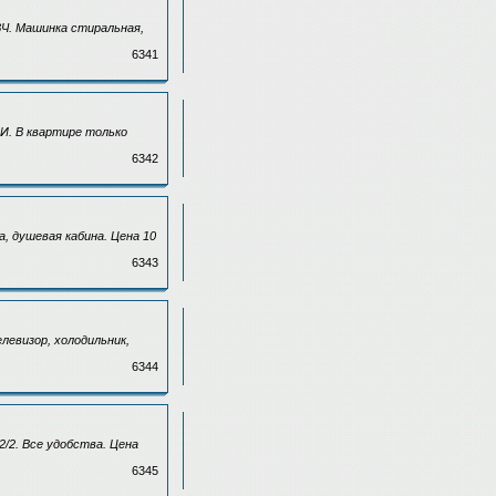
ВЧ. Машинка стиральная,
6341
И. В квартире только
6342
а, душевая кабина. Цена 10
6343
левизор, холодильник,
6344
2/2. Все удобства. Цена
6345