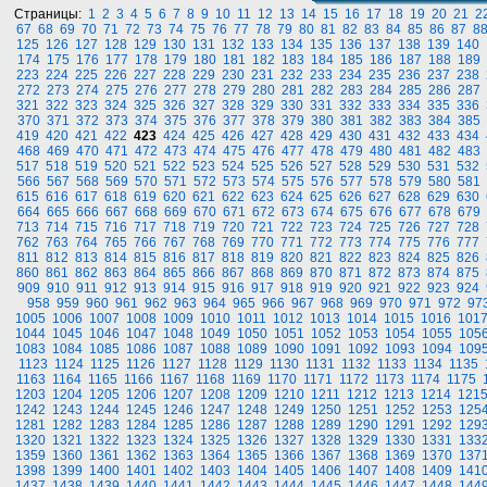
Страницы:
1
2
3
4
5
6
7
8
9
10
11
12
13
14
15
16
17
18
19
20
21
2
67
68
69
70
71
72
73
74
75
76
77
78
79
80
81
82
83
84
85
86
87
8
125
126
127
128
129
130
131
132
133
134
135
136
137
138
139
140
174
175
176
177
178
179
180
181
182
183
184
185
186
187
188
189
223
224
225
226
227
228
229
230
231
232
233
234
235
236
237
238
272
273
274
275
276
277
278
279
280
281
282
283
284
285
286
287
321
322
323
324
325
326
327
328
329
330
331
332
333
334
335
336
370
371
372
373
374
375
376
377
378
379
380
381
382
383
384
385
419
420
421
422
423
424
425
426
427
428
429
430
431
432
433
434
468
469
470
471
472
473
474
475
476
477
478
479
480
481
482
483
517
518
519
520
521
522
523
524
525
526
527
528
529
530
531
532
566
567
568
569
570
571
572
573
574
575
576
577
578
579
580
581
615
616
617
618
619
620
621
622
623
624
625
626
627
628
629
630
664
665
666
667
668
669
670
671
672
673
674
675
676
677
678
679
713
714
715
716
717
718
719
720
721
722
723
724
725
726
727
728
762
763
764
765
766
767
768
769
770
771
772
773
774
775
776
777
811
812
813
814
815
816
817
818
819
820
821
822
823
824
825
826
860
861
862
863
864
865
866
867
868
869
870
871
872
873
874
875
909
910
911
912
913
914
915
916
917
918
919
920
921
922
923
924
958
959
960
961
962
963
964
965
966
967
968
969
970
971
972
97
1005
1006
1007
1008
1009
1010
1011
1012
1013
1014
1015
1016
101
1044
1045
1046
1047
1048
1049
1050
1051
1052
1053
1054
1055
105
1083
1084
1085
1086
1087
1088
1089
1090
1091
1092
1093
1094
109
1123
1124
1125
1126
1127
1128
1129
1130
1131
1132
1133
1134
1135
1163
1164
1165
1166
1167
1168
1169
1170
1171
1172
1173
1174
1175
1203
1204
1205
1206
1207
1208
1209
1210
1211
1212
1213
1214
121
1242
1243
1244
1245
1246
1247
1248
1249
1250
1251
1252
1253
125
1281
1282
1283
1284
1285
1286
1287
1288
1289
1290
1291
1292
129
1320
1321
1322
1323
1324
1325
1326
1327
1328
1329
1330
1331
133
1359
1360
1361
1362
1363
1364
1365
1366
1367
1368
1369
1370
137
1398
1399
1400
1401
1402
1403
1404
1405
1406
1407
1408
1409
141
1437
1438
1439
1440
1441
1442
1443
1444
1445
1446
1447
1448
144