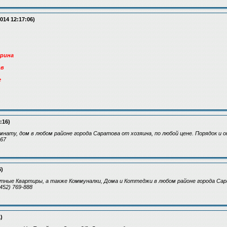
014 12:17:06)
урина
тв
е
:16)
нату, дом в любом районе города Саратова от хозяина, по любой цене. Порядок и 
067
6)
тные Квартиры, а также Коммуналки, Дома и Коттеджи в любом районе города Сар
452) 769-888
)