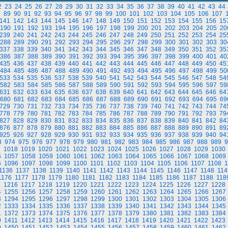
2
23
24
25
26
27
28
29
30
31
32
33
34
35
36
37
38
39
40
41
42
43
44
8
89
90
91
92
93
94
95
96
97
98
99
100
101
102
103
104
105
106
107
141
142
143
144
145
146
147
148
149
150
151
152
153
154
155
156
15
190
191
192
193
194
195
196
197
198
199
200
201
202
203
204
205
20
239
240
241
242
243
244
245
246
247
248
249
250
251
252
253
254
25
288
289
290
291
292
293
294
295
296
297
298
299
300
301
302
303
30
337
338
339
340
341
342
343
344
345
346
347
348
349
350
351
352
35
386
387
388
389
390
391
392
393
394
395
396
397
398
399
400
401
40
435
436
437
438
439
440
441
442
443
444
445
446
447
448
449
450
45
484
485
486
487
488
489
490
491
492
493
494
495
496
497
498
499
50
533
534
535
536
537
538
539
540
541
542
543
544
545
546
547
548
54
582
583
584
585
586
587
588
589
590
591
592
593
594
595
596
597
59
631
632
633
634
635
636
637
638
639
640
641
642
643
644
645
646
64
680
681
682
683
684
685
686
687
688
689
690
691
692
693
694
695
69
729
730
731
732
733
734
735
736
737
738
739
740
741
742
743
744
74
778
779
780
781
782
783
784
785
786
787
788
789
790
791
792
793
79
827
828
829
830
831
832
833
834
835
836
837
838
839
840
841
842
84
876
877
878
879
880
881
882
883
884
885
886
887
888
889
890
891
89
925
926
927
928
929
930
931
932
933
934
935
936
937
938
939
940
94
3
974
975
976
977
978
979
980
981
982
983
984
985
986
987
988
989
9
7
1018
1019
1020
1021
1022
1023
1024
1025
1026
1027
1028
1029
1030
6
1057
1058
1059
1060
1061
1062
1063
1064
1065
1066
1067
1068
1069
5
1096
1097
1098
1099
1100
1101
1102
1103
1104
1105
1106
1107
1108
1
1136
1137
1138
1139
1140
1141
1142
1143
1144
1145
1146
1147
1148
114
1176
1177
1178
1179
1180
1181
1182
1183
1184
1185
1186
1187
1188
118
5
1216
1217
1218
1219
1220
1221
1222
1223
1224
1225
1226
1227
1228
4
1255
1256
1257
1258
1259
1260
1261
1262
1263
1264
1265
1266
1267
3
1294
1295
1296
1297
1298
1299
1300
1301
1302
1303
1304
1305
1306
2
1333
1334
1335
1336
1337
1338
1339
1340
1341
1342
1343
1344
1345
1
1372
1373
1374
1375
1376
1377
1378
1379
1380
1381
1382
1383
1384
0
1411
1412
1413
1414
1415
1416
1417
1418
1419
1420
1421
1422
1423
9
1450
1451
1452
1453
1454
1455
1456
1457
1458
1459
1460
1461
1462