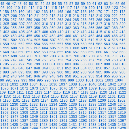
45
46
47
48
49
50
51
52
53
54
55
56
57
58
59
60
61
62
63
64
65
66
108
109
110
111
112
113
114
115
116
117
118
119
120
121
122
123
124
7
158
159
160
161
162
163
164
165
166
167
168
169
170
171
172
173
6
207
208
209
210
211
212
213
214
215
216
217
218
219
220
221
222
5
256
257
258
259
260
261
262
263
264
265
266
267
268
269
270
271
4
305
306
307
308
309
310
311
312
313
314
315
316
317
318
319
320
3
354
355
356
357
358
359
360
361
362
363
364
365
366
367
368
369
2
403
404
405
406
407
408
409
410
411
412
413
414
415
416
417
418
1
452
453
454
455
456
457
458
459
460
461
462
463
464
465
466
467
0
501
502
503
504
505
506
507
508
509
510
511
512
513
514
515
516
9
550
551
552
553
554
555
556
557
558
559
560
561
562
563
564
565
8
599
600
601
602
603
604
605
606
607
608
609
610
611
612
613
614
7
648
649
650
651
652
653
654
655
656
657
658
659
660
661
662
663
6
697
698
699
700
701
702
703
704
705
706
707
708
709
710
711
712
5
746
747
748
749
750
751
752
753
754
755
756
757
758
759
760
761
4
795
796
797
798
799
800
801
802
803
804
805
806
807
808
809
810
3
844
845
846
847
848
849
850
851
852
853
854
855
856
857
858
859
2
893
894
895
896
897
898
899
900
901
902
903
904
905
906
907
908
1
942
943
944
945
946
947
948
949
950
951
952
953
954
955
956
957
90
991
992
993
994
995
996
997
998
999
1000
1001
1002
1003
1004
1031
1032
1033
1034
1035
1036
1037
1038
1039
1040
1041
1042
1043
1070
1071
1072
1073
1074
1075
1076
1077
1078
1079
1080
1081
1082
109
1110
1111
1112
1113
1114
1115
1116
1117
1118
1119
1120
1121
1122
9
1150
1151
1152
1153
1154
1155
1156
1157
1158
1159
1160
1161
1162
9
1190
1191
1192
1193
1194
1195
1196
1197
1198
1199
1200
1201
1202
1229
1230
1231
1232
1233
1234
1235
1236
1237
1238
1239
1240
1241
1268
1269
1270
1271
1272
1273
1274
1275
1276
1277
1278
1279
1280
1307
1308
1309
1310
1311
1312
1313
1314
1315
1316
1317
1318
1319
1346
1347
1348
1349
1350
1351
1352
1353
1354
1355
1356
1357
1358
1385
1386
1387
1388
1389
1390
1391
1392
1393
1394
1395
1396
1397
1424
1425
1426
1427
1428
1429
1430
1431
1432
1433
1434
1435
1436
1463
1464
1465
1466
1467
1468
1469
1470
1471
1472
1473
1474
1475