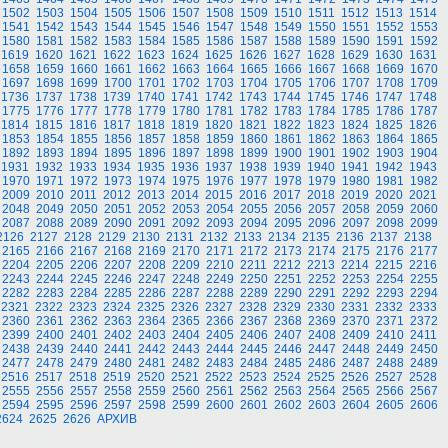
1502
1503
1504
1505
1506
1507
1508
1509
1510
1511
1512
1513
1514
1541
1542
1543
1544
1545
1546
1547
1548
1549
1550
1551
1552
1553
1580
1581
1582
1583
1584
1585
1586
1587
1588
1589
1590
1591
1592
1619
1620
1621
1622
1623
1624
1625
1626
1627
1628
1629
1630
1631
1658
1659
1660
1661
1662
1663
1664
1665
1666
1667
1668
1669
1670
1697
1698
1699
1700
1701
1702
1703
1704
1705
1706
1707
1708
1709
1736
1737
1738
1739
1740
1741
1742
1743
1744
1745
1746
1747
1748
1775
1776
1777
1778
1779
1780
1781
1782
1783
1784
1785
1786
1787
1814
1815
1816
1817
1818
1819
1820
1821
1822
1823
1824
1825
1826
1853
1854
1855
1856
1857
1858
1859
1860
1861
1862
1863
1864
1865
1892
1893
1894
1895
1896
1897
1898
1899
1900
1901
1902
1903
1904
1931
1932
1933
1934
1935
1936
1937
1938
1939
1940
1941
1942
1943
1970
1971
1972
1973
1974
1975
1976
1977
1978
1979
1980
1981
1982
2009
2010
2011
2012
2013
2014
2015
2016
2017
2018
2019
2020
2021
2048
2049
2050
2051
2052
2053
2054
2055
2056
2057
2058
2059
2060
2087
2088
2089
2090
2091
2092
2093
2094
2095
2096
2097
2098
2099
2126
2127
2128
2129
2130
2131
2132
2133
2134
2135
2136
2137
2138
2165
2166
2167
2168
2169
2170
2171
2172
2173
2174
2175
2176
2177
2204
2205
2206
2207
2208
2209
2210
2211
2212
2213
2214
2215
2216
2243
2244
2245
2246
2247
2248
2249
2250
2251
2252
2253
2254
2255
2282
2283
2284
2285
2286
2287
2288
2289
2290
2291
2292
2293
2294
2321
2322
2323
2324
2325
2326
2327
2328
2329
2330
2331
2332
2333
2360
2361
2362
2363
2364
2365
2366
2367
2368
2369
2370
2371
2372
2399
2400
2401
2402
2403
2404
2405
2406
2407
2408
2409
2410
2411
2438
2439
2440
2441
2442
2443
2444
2445
2446
2447
2448
2449
2450
2477
2478
2479
2480
2481
2482
2483
2484
2485
2486
2487
2488
2489
2516
2517
2518
2519
2520
2521
2522
2523
2524
2525
2526
2527
2528
2555
2556
2557
2558
2559
2560
2561
2562
2563
2564
2565
2566
2567
2594
2595
2596
2597
2598
2599
2600
2601
2602
2603
2604
2605
2606
2624
2625
2626
АРХИВ