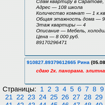
Сдам квартиру в Саратове,
Адрес — 108 школа
Количество комнат — 1 к.кв
Общая этажность дома — 9
Этаж квартиры — 4
Описание — Мебель, холоди
Цена — 8 000 руб.
89170296471
910827.89379612665 Рина
(05.08
сдаю 2к. панорама. элитн
Страницы:
1
2
3
4
5
6
7
8
9
21
22
23
24
25
26
27
28
29
41
42
43
44
45
46
47
48
49