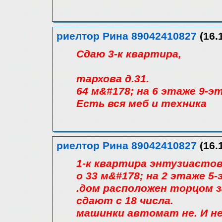
риелтор Рина 89042410827
(16.
Сдаю 3-к квартира,
тархова д.31.
64 м&#178; на 6 этаже 9-э
Есть вся меб и техника
риелтор Рина 89042410827
(16.
1-к квартира энтузиасто
о 33 м&#178; на 2 этаже 5
.дом расположен торцом з
сдают с 18 числа.
машинки автомат не. И не