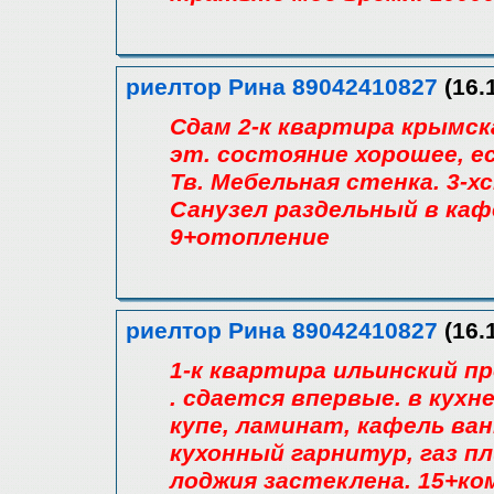
риелтор Рина 89042410827
(16.
Сдам 2-к квартира крымская
эт. состояние хорошее, е
Тв. Мебельная стенка. 3-
Санузел раздельный в ка
9+отопление
риелтор Рина 89042410827
(16.
1-к квартира ильинский про
. сдается впервые. в кух
купе, ламинат, кафель ван
кухонный гарнитур, газ пл
лоджия застеклена. 15+ко