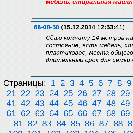
мебель, стиральная машин
68-08-50
(15.12.2014 12:53:41)
Сдаю комнату 14 метров на
состояние, есть мебель, хо
пластиковое, места общего 
длительный срок для семьи б
Страницы:
1
2
3
4
5
6
7
8
9
21
22
23
24
25
26
27
28
29
41
42
43
44
45
46
47
48
49
61
62
63
64
65
66
67
68
69
81
82
83
84
85
86
87
88
8