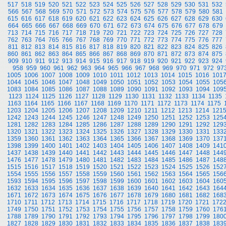
517
518
519
520
521
522
523
524
525
526
527
528
529
530
531
532
566
567
568
569
570
571
572
573
574
575
576
577
578
579
580
581
615
616
617
618
619
620
621
622
623
624
625
626
627
628
629
630
664
665
666
667
668
669
670
671
672
673
674
675
676
677
678
679
713
714
715
716
717
718
719
720
721
722
723
724
725
726
727
728
762
763
764
765
766
767
768
769
770
771
772
773
774
775
776
777
811
812
813
814
815
816
817
818
819
820
821
822
823
824
825
826
860
861
862
863
864
865
866
867
868
869
870
871
872
873
874
875
909
910
911
912
913
914
915
916
917
918
919
920
921
922
923
924
958
959
960
961
962
963
964
965
966
967
968
969
970
971
972
97
1005
1006
1007
1008
1009
1010
1011
1012
1013
1014
1015
1016
101
1044
1045
1046
1047
1048
1049
1050
1051
1052
1053
1054
1055
105
1083
1084
1085
1086
1087
1088
1089
1090
1091
1092
1093
1094
109
1123
1124
1125
1126
1127
1128
1129
1130
1131
1132
1133
1134
1135
1163
1164
1165
1166
1167
1168
1169
1170
1171
1172
1173
1174
1175
1203
1204
1205
1206
1207
1208
1209
1210
1211
1212
1213
1214
121
1242
1243
1244
1245
1246
1247
1248
1249
1250
1251
1252
1253
125
1281
1282
1283
1284
1285
1286
1287
1288
1289
1290
1291
1292
129
1320
1321
1322
1323
1324
1325
1326
1327
1328
1329
1330
1331
133
1359
1360
1361
1362
1363
1364
1365
1366
1367
1368
1369
1370
137
1398
1399
1400
1401
1402
1403
1404
1405
1406
1407
1408
1409
141
1437
1438
1439
1440
1441
1442
1443
1444
1445
1446
1447
1448
144
1476
1477
1478
1479
1480
1481
1482
1483
1484
1485
1486
1487
148
1515
1516
1517
1518
1519
1520
1521
1522
1523
1524
1525
1526
152
1554
1555
1556
1557
1558
1559
1560
1561
1562
1563
1564
1565
156
1593
1594
1595
1596
1597
1598
1599
1600
1601
1602
1603
1604
160
1632
1633
1634
1635
1636
1637
1638
1639
1640
1641
1642
1643
164
1671
1672
1673
1674
1675
1676
1677
1678
1679
1680
1681
1682
168
1710
1711
1712
1713
1714
1715
1716
1717
1718
1719
1720
1721
172
1749
1750
1751
1752
1753
1754
1755
1756
1757
1758
1759
1760
176
1788
1789
1790
1791
1792
1793
1794
1795
1796
1797
1798
1799
180
1827
1828
1829
1830
1831
1832
1833
1834
1835
1836
1837
1838
183