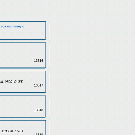
ться на главную
13516
М. 9500+СЧЕТ.
13517
13518
. 11000т+СЧЕТ.
13519