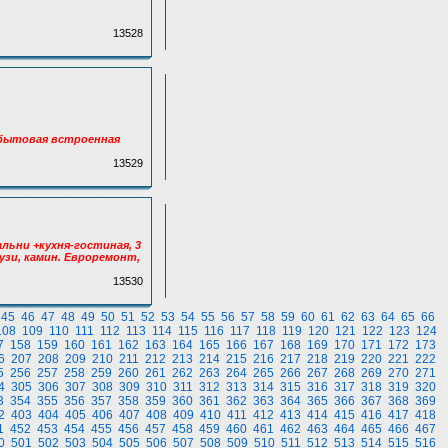
13528
, бытовая встроенная
13529
альни +кухня-гостиная, 3
узи, камин. Евроремонт,
13530
45
46
47
48
49
50
51
52
53
54
55
56
57
58
59
60
61
62
63
64
65
66
108
109
110
111
112
113
114
115
116
117
118
119
120
121
122
123
124
7
158
159
160
161
162
163
164
165
166
167
168
169
170
171
172
173
6
207
208
209
210
211
212
213
214
215
216
217
218
219
220
221
222
5
256
257
258
259
260
261
262
263
264
265
266
267
268
269
270
271
4
305
306
307
308
309
310
311
312
313
314
315
316
317
318
319
320
3
354
355
356
357
358
359
360
361
362
363
364
365
366
367
368
369
2
403
404
405
406
407
408
409
410
411
412
413
414
415
416
417
418
1
452
453
454
455
456
457
458
459
460
461
462
463
464
465
466
467
0
501
502
503
504
505
506
507
508
509
510
511
512
513
514
515
516