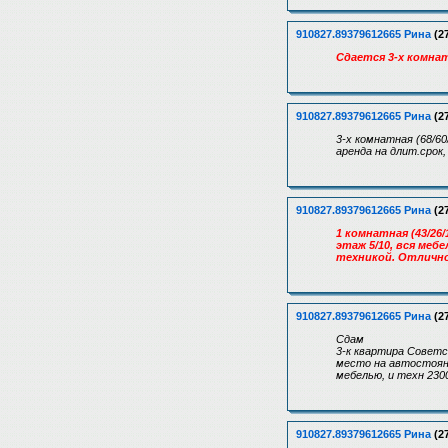
910827.89379612665 Рина
(27
Сдается 3-х комнат
910827.89379612665 Рина
(27
3-х комнатная (68/60
аренда на длит.срок,
910827.89379612665 Рина
(27
1 комнатная (43/26/
этаж 5/10, вся ме
техникой. Отлично
910827.89379612665 Рина
(27
Сдам
3-к квартира Советс
место на автостоянк
мебелью, и техн 230
910827.89379612665 Рина
(27