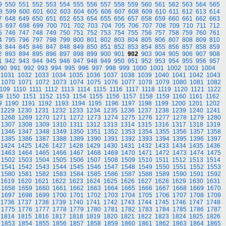
9
550
551
552
553
554
555
556
557
558
559
560
561
562
563
564
565
8
599
600
601
602
603
604
605
606
607
608
609
610
611
612
613
614
7
648
649
650
651
652
653
654
655
656
657
658
659
660
661
662
663
6
697
698
699
700
701
702
703
704
705
706
707
708
709
710
711
712
5
746
747
748
749
750
751
752
753
754
755
756
757
758
759
760
761
4
795
796
797
798
799
800
801
802
803
804
805
806
807
808
809
810
3
844
845
846
847
848
849
850
851
852
853
854
855
856
857
858
859
2
893
894
895
896
897
898
899
900
901
902
903
904
905
906
907
908
1
942
943
944
945
946
947
948
949
950
951
952
953
954
955
956
957
90
991
992
993
994
995
996
997
998
999
1000
1001
1002
1003
1004
1031
1032
1033
1034
1035
1036
1037
1038
1039
1040
1041
1042
1043
1070
1071
1072
1073
1074
1075
1076
1077
1078
1079
1080
1081
1082
109
1110
1111
1112
1113
1114
1115
1116
1117
1118
1119
1120
1121
1122
9
1150
1151
1152
1153
1154
1155
1156
1157
1158
1159
1160
1161
1162
9
1190
1191
1192
1193
1194
1195
1196
1197
1198
1199
1200
1201
1202
1229
1230
1231
1232
1233
1234
1235
1236
1237
1238
1239
1240
1241
1268
1269
1270
1271
1272
1273
1274
1275
1276
1277
1278
1279
1280
1307
1308
1309
1310
1311
1312
1313
1314
1315
1316
1317
1318
1319
1346
1347
1348
1349
1350
1351
1352
1353
1354
1355
1356
1357
1358
1385
1386
1387
1388
1389
1390
1391
1392
1393
1394
1395
1396
1397
1424
1425
1426
1427
1428
1429
1430
1431
1432
1433
1434
1435
1436
1463
1464
1465
1466
1467
1468
1469
1470
1471
1472
1473
1474
1475
1502
1503
1504
1505
1506
1507
1508
1509
1510
1511
1512
1513
1514
1541
1542
1543
1544
1545
1546
1547
1548
1549
1550
1551
1552
1553
1580
1581
1582
1583
1584
1585
1586
1587
1588
1589
1590
1591
1592
1619
1620
1621
1622
1623
1624
1625
1626
1627
1628
1629
1630
1631
1658
1659
1660
1661
1662
1663
1664
1665
1666
1667
1668
1669
1670
1697
1698
1699
1700
1701
1702
1703
1704
1705
1706
1707
1708
1709
1736
1737
1738
1739
1740
1741
1742
1743
1744
1745
1746
1747
1748
1775
1776
1777
1778
1779
1780
1781
1782
1783
1784
1785
1786
1787
1814
1815
1816
1817
1818
1819
1820
1821
1822
1823
1824
1825
1826
1853
1854
1855
1856
1857
1858
1859
1860
1861
1862
1863
1864
1865