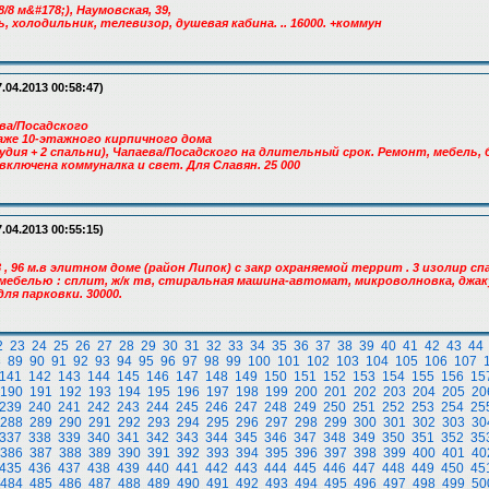
8/8 м&#178;), Наумовская, 39,
ь, холодильник, телевизор, душевая кабина. .. 16000. +коммун
.04.2013 00:58:47)
ева/Посадского
таже 10-этажного кирпичного дома
удия + 2 спальни), Чапаева/Посадского на длительный срок. Ремонт, мебель
включена коммуналка и свет. Для Славян. 25 000
.04.2013 00:55:15)
8 , 96 м.в элитном доме (район Липок) с закр охраняемой террит . 3 изолир сп
мебелью : сплит, ж/к тв, стиральная машина-автомат, микроволновка, джак
ля парковки. 30000.
2
23
24
25
26
27
28
29
30
31
32
33
34
35
36
37
38
39
40
41
42
43
44
8
89
90
91
92
93
94
95
96
97
98
99
100
101
102
103
104
105
106
107
141
142
143
144
145
146
147
148
149
150
151
152
153
154
155
156
15
190
191
192
193
194
195
196
197
198
199
200
201
202
203
204
205
20
239
240
241
242
243
244
245
246
247
248
249
250
251
252
253
254
25
288
289
290
291
292
293
294
295
296
297
298
299
300
301
302
303
30
337
338
339
340
341
342
343
344
345
346
347
348
349
350
351
352
35
386
387
388
389
390
391
392
393
394
395
396
397
398
399
400
401
40
435
436
437
438
439
440
441
442
443
444
445
446
447
448
449
450
45
484
485
486
487
488
489
490
491
492
493
494
495
496
497
498
499
50