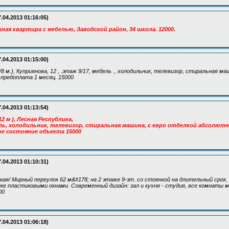
.04.2013 01:16:05)
ная квартира с мебелью, Заводской район, 34 школа. 12000.
.04.2013 01:15:00)
/8 м.), Куприянова, 12 , .этаж 9/17, мебель ., холодильник, телевизор, стиральная ма
 предоплата 1 месяц. 15000
.04.2013 01:13:54)
12 м ), Лесная Республика,
бель, холодильник, телевизор, стиральная машина, с евро отделкой абсолют
е состояние объекта 15000
.04.2013 01:10:31)
кая/ Мирный переулок 62 м&#178; на 2 этаже 9-эт. со стоянкой на длительный срок.
е пластиковыми окнами. Современный дизайн: зал и кухня - студия, все комнаты
00
.04.2013 01:06:18)