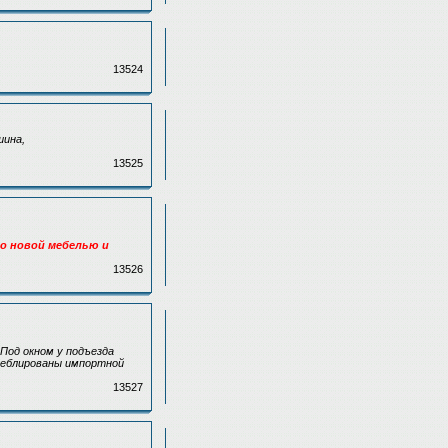
13524
шина,
13525
но новой мебелью и
13526
 Под окном у подъезда
 меблированы импортной
13527