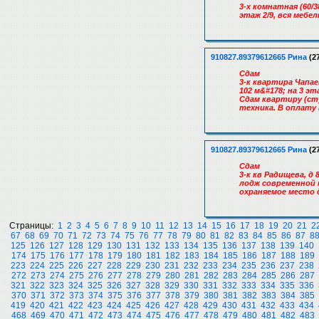
3-х комнатная (60/3
этаж 2/9, вся мебел
910827.89379612665 Рина
(27
Сдам
3-к квартира Чапа
102 м&#178; на 3 э
Сдам квартиру (ст
техника. В оплату 
910827.89379612665 Рина
(27
Сдам
3-к кв Радищева, д 
лодж современной 
охраняемое место д
Страницы:
1
2
3
4
5
6
7
8
9
10
11
12
13
14
15
16
17
18
19
20
21
2
67
68
69
70
71
72
73
74
75
76
77
78
79
80
81
82
83
84
85
86
87
8
125
126
127
128
129
130
131
132
133
134
135
136
137
138
139
140
174
175
176
177
178
179
180
181
182
183
184
185
186
187
188
189
223
224
225
226
227
228
229
230
231
232
233
234
235
236
237
238
272
273
274
275
276
277
278
279
280
281
282
283
284
285
286
287
321
322
323
324
325
326
327
328
329
330
331
332
333
334
335
336
370
371
372
373
374
375
376
377
378
379
380
381
382
383
384
385
419
420
421
422
423
424
425
426
427
428
429
430
431
432
433
434
468
469
470
471
472
473
474
475
476
477
478
479
480
481
482
483