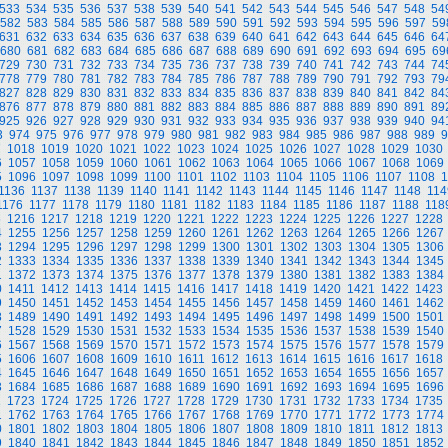
533
534
535
536
537
538
539
540
541
542
543
544
545
546
547
548
54
582
583
584
585
586
587
588
589
590
591
592
593
594
595
596
597
59
631
632
633
634
635
636
637
638
639
640
641
642
643
644
645
646
64
680
681
682
683
684
685
686
687
688
689
690
691
692
693
694
695
69
729
730
731
732
733
734
735
736
737
738
739
740
741
742
743
744
74
778
779
780
781
782
783
784
785
786
787
788
789
790
791
792
793
79
827
828
829
830
831
832
833
834
835
836
837
838
839
840
841
842
84
876
877
878
879
880
881
882
883
884
885
886
887
888
889
890
891
89
925
926
927
928
929
930
931
932
933
934
935
936
937
938
939
940
94
3
974
975
976
977
978
979
980
981
982
983
984
985
986
987
988
989
9
7
1018
1019
1020
1021
1022
1023
1024
1025
1026
1027
1028
1029
1030
6
1057
1058
1059
1060
1061
1062
1063
1064
1065
1066
1067
1068
1069
5
1096
1097
1098
1099
1100
1101
1102
1103
1104
1105
1106
1107
1108
1
1136
1137
1138
1139
1140
1141
1142
1143
1144
1145
1146
1147
1148
114
1176
1177
1178
1179
1180
1181
1182
1183
1184
1185
1186
1187
1188
118
5
1216
1217
1218
1219
1220
1221
1222
1223
1224
1225
1226
1227
1228
4
1255
1256
1257
1258
1259
1260
1261
1262
1263
1264
1265
1266
1267
3
1294
1295
1296
1297
1298
1299
1300
1301
1302
1303
1304
1305
1306
2
1333
1334
1335
1336
1337
1338
1339
1340
1341
1342
1343
1344
1345
1
1372
1373
1374
1375
1376
1377
1378
1379
1380
1381
1382
1383
1384
0
1411
1412
1413
1414
1415
1416
1417
1418
1419
1420
1421
1422
1423
9
1450
1451
1452
1453
1454
1455
1456
1457
1458
1459
1460
1461
1462
8
1489
1490
1491
1492
1493
1494
1495
1496
1497
1498
1499
1500
1501
7
1528
1529
1530
1531
1532
1533
1534
1535
1536
1537
1538
1539
1540
6
1567
1568
1569
1570
1571
1572
1573
1574
1575
1576
1577
1578
1579
5
1606
1607
1608
1609
1610
1611
1612
1613
1614
1615
1616
1617
1618
4
1645
1646
1647
1648
1649
1650
1651
1652
1653
1654
1655
1656
1657
3
1684
1685
1686
1687
1688
1689
1690
1691
1692
1693
1694
1695
1696
2
1723
1724
1725
1726
1727
1728
1729
1730
1731
1732
1733
1734
1735
1
1762
1763
1764
1765
1766
1767
1768
1769
1770
1771
1772
1773
1774
0
1801
1802
1803
1804
1805
1806
1807
1808
1809
1810
1811
1812
1813
9
1840
1841
1842
1843
1844
1845
1846
1847
1848
1849
1850
1851
1852