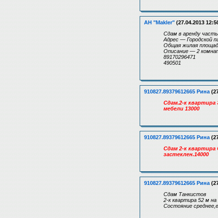
АН "Makler"
(27.04.2013 12:5
Сдам в аренду часть
Адрес — Городской п
Общая жилая площад
Описание — 2 комнаты
89170296471
490501
910827.89379612665 Рина
(27
Сдам.2-к квартира
мебели 13000
910827.89379612665 Рина
(27
Сдам 2-к квартира 
застеклен.14000
910827.89379612665 Рина
(27
Сдам Танкистов
2-к квартира 52 м н
Состояние среднее,