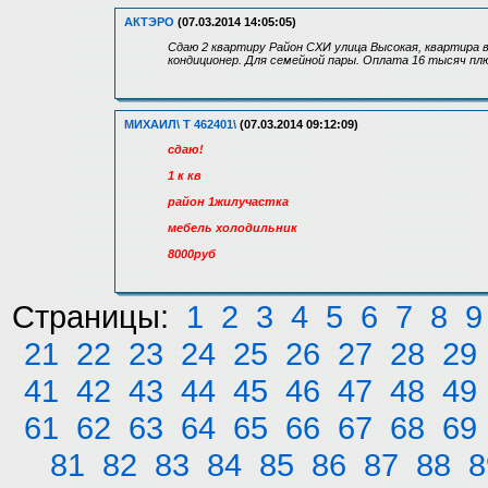
АКТЭРО
(07.03.2014 14:05:05)
Сдаю 2 квартиру Район СХИ улица Высокая, квартира 
кондиционер. Для семейной пары. Оплата 16 тысяч плю
МИХАИЛ\ Т 462401\
(07.03.2014 09:12:09)
сдаю!
1 к кв
район 1жилучастка
мебель холодильник
8000руб
Страницы:
1
2
3
4
5
6
7
8
9
21
22
23
24
25
26
27
28
29
41
42
43
44
45
46
47
48
49
61
62
63
64
65
66
67
68
69
81
82
83
84
85
86
87
88
8