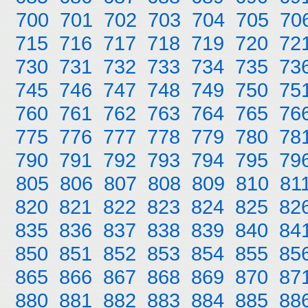
700
701
702
703
704
705
70
715
716
717
718
719
720
72
730
731
732
733
734
735
73
745
746
747
748
749
750
75
760
761
762
763
764
765
76
775
776
777
778
779
780
78
790
791
792
793
794
795
79
805
806
807
808
809
810
81
820
821
822
823
824
825
82
835
836
837
838
839
840
84
850
851
852
853
854
855
85
865
866
867
868
869
870
87
880
881
882
883
884
885
88