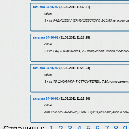
татьяна 34-96-92
(31.05.2011 11:32:31)
сдаю
3 к кв РАДИЩЕВА/ЧЕРНЫШЕВСКОГО 1/10.83 кв м,ремонт
татьяна 34-96-92
(31.05.2011 11:28:25)
сдаю
2 к кв РАДУГА\крымская, 2\5 изол,мебель.холод,телеви
татьяна 34-96-92
(31.05.2011 11:25:23)
сдаю
3 к кв 75 ШКОЛА/ПР-Т СТРОИТЕЛЕЙ, 7\10,после ремон
татьяна 34-96-92
(31.05.2011 11:22:30)
сдаю
дом саксагай/молочка,2 ком + кухня,газ,слив,вода в д
Страницы:
1
2
3
4
5
6
7
8
9