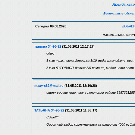
Аренда ква
Бесплатные объявл
Сегодня
09.08.2026
ДОБАВ
максимальное колич
татьяна 34-96-92
(31.05.2011 12:17:27)
сдаю
3 к кв тракторная/стрелка 3/10,мебель,холод.отл сос
3 к кв ЛУГОВАЯ/1 дачная 5/9 ремонт, мебель.отл сос
maxy-s82@mail.ru
(31.05.2011 12:10:28)
сниму срочно квартиру в ленинском районе 8987321285
ТАТЬЯНА 34-96-92
(31.05.2011 11:55:17)
Сдаю!!!!
Огромный выбор коммунальных квартир от 4000 руб!!!!