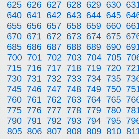
625
626
627
628
629
630
63
640
641
642
643
644
645
64
655
656
657
658
659
660
66
670
671
672
673
674
675
67
685
686
687
688
689
690
69
700
701
702
703
704
705
70
715
716
717
718
719
720
72
730
731
732
733
734
735
73
745
746
747
748
749
750
75
760
761
762
763
764
765
76
775
776
777
778
779
780
78
790
791
792
793
794
795
79
805
806
807
808
809
810
81