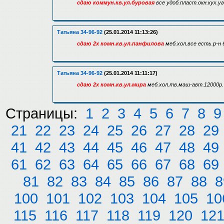
сдаю коммун.кв.ул.буровая
все удоб.пласт.окн.кух.уг
Татьяна 34-96-92
(25.01.2014 11:13:26)
сдаю 2х комн.кв.ул.панфилова
меб.хол.все есть.р-н 
Татьяна 34-96-92
(25.01.2014 11:11:17)
сдаю 2х комн.кв.ул.мира
меб.хол.тв.маш-авт.12000р.
Страницы:
1
2
3
4
5
6
7
8
9
21
22
23
24
25
26
27
28
29
41
42
43
44
45
46
47
48
49
61
62
63
64
65
66
67
68
69
81
82
83
84
85
86
87
88
8
100
101
102
103
104
105
10
115
116
117
118
119
120
12