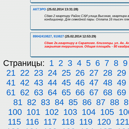
АКТЭРО
(25.02.2014 13:31:28)
Сдаю 2 квартиру Район СХИ улица Высокая, квартира 
кондиционер. Для семейной пары. Оплата 16 тысяч плю
89042410827, 910827
(25.02.2014 12:53:29)
Сдаю 2к.квартиру в Саратове. близнецы. ул. Ак. А
закрытая территория. Общая площадь - 80 квадр
Страницы:
1
2
3
4
5
6
7
8
9
21
22
23
24
25
26
27
28
29
41
42
43
44
45
46
47
48
49
61
62
63
64
65
66
67
68
69
81
82
83
84
85
86
87
88
8
100
101
102
103
104
105
10
115
116
117
118
119
120
12