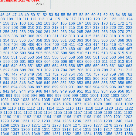
.Строго 1-2х человек.
2760
45
46
47
48
49
50
51
52
53
54
55
56
57
58
59
60
61
62
63
64
65
66
108
109
110
111
112
113
114
115
116
117
118
119
120
121
122
123
124
7
158
159
160
161
162
163
164
165
166
167
168
169
170
171
172
173
6
207
208
209
210
211
212
213
214
215
216
217
218
219
220
221
222
5
256
257
258
259
260
261
262
263
264
265
266
267
268
269
270
271
4
305
306
307
308
309
310
311
312
313
314
315
316
317
318
319
320
3
354
355
356
357
358
359
360
361
362
363
364
365
366
367
368
369
2
403
404
405
406
407
408
409
410
411
412
413
414
415
416
417
418
1
452
453
454
455
456
457
458
459
460
461
462
463
464
465
466
467
0
501
502
503
504
505
506
507
508
509
510
511
512
513
514
515
516
9
550
551
552
553
554
555
556
557
558
559
560
561
562
563
564
565
8
599
600
601
602
603
604
605
606
607
608
609
610
611
612
613
614
7
648
649
650
651
652
653
654
655
656
657
658
659
660
661
662
663
6
697
698
699
700
701
702
703
704
705
706
707
708
709
710
711
712
5
746
747
748
749
750
751
752
753
754
755
756
757
758
759
760
761
4
795
796
797
798
799
800
801
802
803
804
805
806
807
808
809
810
3
844
845
846
847
848
849
850
851
852
853
854
855
856
857
858
859
2
893
894
895
896
897
898
899
900
901
902
903
904
905
906
907
908
1
942
943
944
945
946
947
948
949
950
951
952
953
954
955
956
957
90
991
992
993
994
995
996
997
998
999
1000
1001
1002
1003
1004
1031
1032
1033
1034
1035
1036
1037
1038
1039
1040
1041
1042
1043
1070
1071
1072
1073
1074
1075
1076
1077
1078
1079
1080
1081
1082
109
1110
1111
1112
1113
1114
1115
1116
1117
1118
1119
1120
1121
1122
9
1150
1151
1152
1153
1154
1155
1156
1157
1158
1159
1160
1161
1162
9
1190
1191
1192
1193
1194
1195
1196
1197
1198
1199
1200
1201
1202
1229
1230
1231
1232
1233
1234
1235
1236
1237
1238
1239
1240
1241
1268
1269
1270
1271
1272
1273
1274
1275
1276
1277
1278
1279
1280
1307
1308
1309
1310
1311
1312
1313
1314
1315
1316
1317
1318
1319
1346
1347
1348
1349
1350
1351
1352
1353
1354
1355
1356
1357
1358