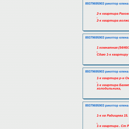
89379695903 риелтор елена
2-к квартира Рахов
.
2-к квартира волжс
89379695903 риелтор елена
1 комнатная (54/40/
,
Сдаю 1-к квартиру 
89379695903 риелтор елена
1-к квартира р-н О
.
1-к квартира Бахм
холодильника,
89379695903 риелтор елена
1-к кв Радищева 15
,
1-к квартира . Ст 