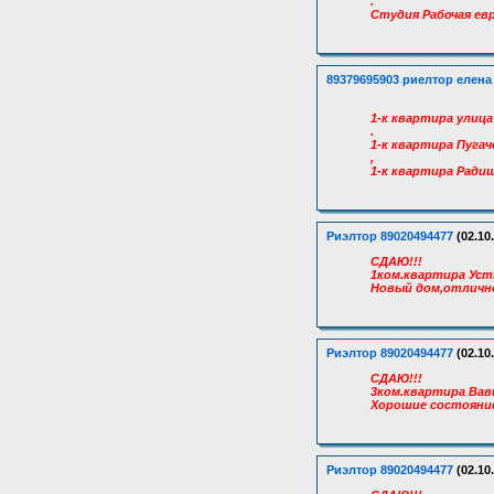
.
Студия Рабочая евро
89379695903 риелтор елена
1-к квартира улица
.
1-к квартира Пугач
,
1-к квартира Радищ
Риэлтор 89020494477
(02.10
СДАЮ!!!
1ком.квартира Уст
Новый дом,отлично
Риэлтор 89020494477
(02.10
СДАЮ!!!
3ком.квартира Вав
Хорошие состояние
Риэлтор 89020494477
(02.10