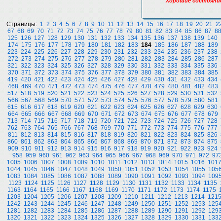
Хорошие состояние
Страницы:
1
2
3
4
5
6
7
8
9
10
11
12
13
14
15
16
17
18
19
20
21
2
67
68
69
70
71
72
73
74
75
76
77
78
79
80
81
82
83
84
85
86
87
8
125
126
127
128
129
130
131
132
133
134
135
136
137
138
139
140
174
175
176
177
178
179
180
181
182
183
184
185
186
187
188
189
223
224
225
226
227
228
229
230
231
232
233
234
235
236
237
238
272
273
274
275
276
277
278
279
280
281
282
283
284
285
286
287
321
322
323
324
325
326
327
328
329
330
331
332
333
334
335
336
370
371
372
373
374
375
376
377
378
379
380
381
382
383
384
385
419
420
421
422
423
424
425
426
427
428
429
430
431
432
433
434
468
469
470
471
472
473
474
475
476
477
478
479
480
481
482
483
517
518
519
520
521
522
523
524
525
526
527
528
529
530
531
532
566
567
568
569
570
571
572
573
574
575
576
577
578
579
580
581
615
616
617
618
619
620
621
622
623
624
625
626
627
628
629
630
664
665
666
667
668
669
670
671
672
673
674
675
676
677
678
679
713
714
715
716
717
718
719
720
721
722
723
724
725
726
727
728
762
763
764
765
766
767
768
769
770
771
772
773
774
775
776
777
811
812
813
814
815
816
817
818
819
820
821
822
823
824
825
826
860
861
862
863
864
865
866
867
868
869
870
871
872
873
874
875
909
910
911
912
913
914
915
916
917
918
919
920
921
922
923
924
958
959
960
961
962
963
964
965
966
967
968
969
970
971
972
97
1005
1006
1007
1008
1009
1010
1011
1012
1013
1014
1015
1016
101
1044
1045
1046
1047
1048
1049
1050
1051
1052
1053
1054
1055
105
1083
1084
1085
1086
1087
1088
1089
1090
1091
1092
1093
1094
109
1123
1124
1125
1126
1127
1128
1129
1130
1131
1132
1133
1134
1135
1163
1164
1165
1166
1167
1168
1169
1170
1171
1172
1173
1174
1175
1203
1204
1205
1206
1207
1208
1209
1210
1211
1212
1213
1214
121
1242
1243
1244
1245
1246
1247
1248
1249
1250
1251
1252
1253
125
1281
1282
1283
1284
1285
1286
1287
1288
1289
1290
1291
1292
129
1320
1321
1322
1323
1324
1325
1326
1327
1328
1329
1330
1331
133