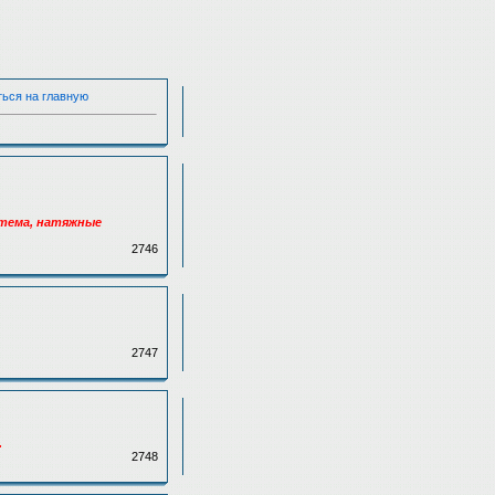
ться на главную
стема, натяжные
2746
2747
.
2748