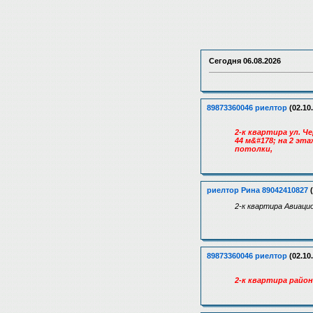
Сегодня
06.08.2026
89873360046 риелтор
(02.10
2-к квартира ул. 
44 м&#178; на 2 эт
потолки,
риелтор Рина 89042410827
(
2-к квартира Авиаци
89873360046 риелтор
(02.10
2-к квартира райо