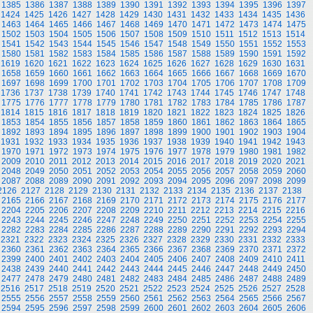
1385
1386
1387
1388
1389
1390
1391
1392
1393
1394
1395
1396
1397
1424
1425
1426
1427
1428
1429
1430
1431
1432
1433
1434
1435
1436
1463
1464
1465
1466
1467
1468
1469
1470
1471
1472
1473
1474
1475
1502
1503
1504
1505
1506
1507
1508
1509
1510
1511
1512
1513
1514
1541
1542
1543
1544
1545
1546
1547
1548
1549
1550
1551
1552
1553
1580
1581
1582
1583
1584
1585
1586
1587
1588
1589
1590
1591
1592
1619
1620
1621
1622
1623
1624
1625
1626
1627
1628
1629
1630
1631
1658
1659
1660
1661
1662
1663
1664
1665
1666
1667
1668
1669
1670
1697
1698
1699
1700
1701
1702
1703
1704
1705
1706
1707
1708
1709
1736
1737
1738
1739
1740
1741
1742
1743
1744
1745
1746
1747
1748
1775
1776
1777
1778
1779
1780
1781
1782
1783
1784
1785
1786
1787
1814
1815
1816
1817
1818
1819
1820
1821
1822
1823
1824
1825
1826
1853
1854
1855
1856
1857
1858
1859
1860
1861
1862
1863
1864
1865
1892
1893
1894
1895
1896
1897
1898
1899
1900
1901
1902
1903
1904
1931
1932
1933
1934
1935
1936
1937
1938
1939
1940
1941
1942
1943
1970
1971
1972
1973
1974
1975
1976
1977
1978
1979
1980
1981
1982
2009
2010
2011
2012
2013
2014
2015
2016
2017
2018
2019
2020
2021
2048
2049
2050
2051
2052
2053
2054
2055
2056
2057
2058
2059
2060
2087
2088
2089
2090
2091
2092
2093
2094
2095
2096
2097
2098
2099
2126
2127
2128
2129
2130
2131
2132
2133
2134
2135
2136
2137
2138
2165
2166
2167
2168
2169
2170
2171
2172
2173
2174
2175
2176
2177
2204
2205
2206
2207
2208
2209
2210
2211
2212
2213
2214
2215
2216
2243
2244
2245
2246
2247
2248
2249
2250
2251
2252
2253
2254
2255
2282
2283
2284
2285
2286
2287
2288
2289
2290
2291
2292
2293
2294
2321
2322
2323
2324
2325
2326
2327
2328
2329
2330
2331
2332
2333
2360
2361
2362
2363
2364
2365
2366
2367
2368
2369
2370
2371
2372
2399
2400
2401
2402
2403
2404
2405
2406
2407
2408
2409
2410
2411
2438
2439
2440
2441
2442
2443
2444
2445
2446
2447
2448
2449
2450
2477
2478
2479
2480
2481
2482
2483
2484
2485
2486
2487
2488
2489
2516
2517
2518
2519
2520
2521
2522
2523
2524
2525
2526
2527
2528
2555
2556
2557
2558
2559
2560
2561
2562
2563
2564
2565
2566
2567
2594
2595
2596
2597
2598
2599
2600
2601
2602
2603
2604
2605
2606