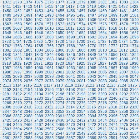
1
1372
1373
1374
1375
1376
1377
1378
1379
1380
1381
1382
1383
1384
0
1411
1412
1413
1414
1415
1416
1417
1418
1419
1420
1421
1422
1423
9
1450
1451
1452
1453
1454
1455
1456
1457
1458
1459
1460
1461
1462
8
1489
1490
1491
1492
1493
1494
1495
1496
1497
1498
1499
1500
1501
7
1528
1529
1530
1531
1532
1533
1534
1535
1536
1537
1538
1539
1540
6
1567
1568
1569
1570
1571
1572
1573
1574
1575
1576
1577
1578
1579
5
1606
1607
1608
1609
1610
1611
1612
1613
1614
1615
1616
1617
1618
4
1645
1646
1647
1648
1649
1650
1651
1652
1653
1654
1655
1656
1657
3
1684
1685
1686
1687
1688
1689
1690
1691
1692
1693
1694
1695
1696
2
1723
1724
1725
1726
1727
1728
1729
1730
1731
1732
1733
1734
1735
1
1762
1763
1764
1765
1766
1767
1768
1769
1770
1771
1772
1773
1774
0
1801
1802
1803
1804
1805
1806
1807
1808
1809
1810
1811
1812
1813
9
1840
1841
1842
1843
1844
1845
1846
1847
1848
1849
1850
1851
1852
8
1879
1880
1881
1882
1883
1884
1885
1886
1887
1888
1889
1890
1891
7
1918
1919
1920
1921
1922
1923
1924
1925
1926
1927
1928
1929
1930
6
1957
1958
1959
1960
1961
1962
1963
1964
1965
1966
1967
1968
1969
5
1996
1997
1998
1999
2000
2001
2002
2003
2004
2005
2006
2007
2008
4
2035
2036
2037
2038
2039
2040
2041
2042
2043
2044
2045
2046
2047
3
2074
2075
2076
2077
2078
2079
2080
2081
2082
2083
2084
2085
2086
2
2113
2114
2115
2116
2117
2118
2119
2120
2121
2122
2123
2124
2125
1
2152
2153
2154
2155
2156
2157
2158
2159
2160
2161
2162
2163
2164
0
2191
2192
2193
2194
2195
2196
2197
2198
2199
2200
2201
2202
2203
9
2230
2231
2232
2233
2234
2235
2236
2237
2238
2239
2240
2241
2242
8
2269
2270
2271
2272
2273
2274
2275
2276
2277
2278
2279
2280
2281
7
2308
2309
2310
2311
2312
2313
2314
2315
2316
2317
2318
2319
2320
6
2347
2348
2349
2350
2351
2352
2353
2354
2355
2356
2357
2358
2359
5
2386
2387
2388
2389
2390
2391
2392
2393
2394
2395
2396
2397
2398
4
2425
2426
2427
2428
2429
2430
2431
2432
2433
2434
2435
2436
2437
3
2464
2465
2466
2467
2468
2469
2470
2471
2472
2473
2474
2475
2476
2
2503
2504
2505
2506
2507
2508
2509
2510
2511
2512
2513
2514
2515
1
2542
2543
2544
2545
2546
2547
2548
2549
2550
2551
2552
2553
2554
0
2581
2582
2583
2584
2585
2586
2587
2588
2589
2590
2591
2592
2593