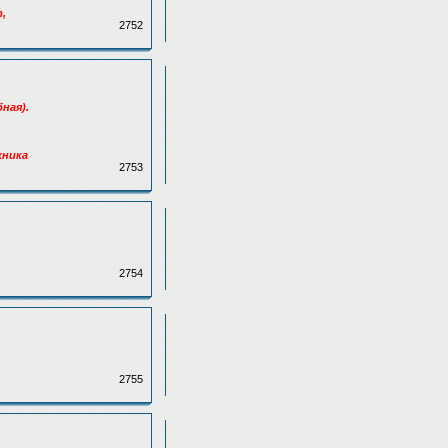
т,
2752
ная).
хника
2753
2754
2755