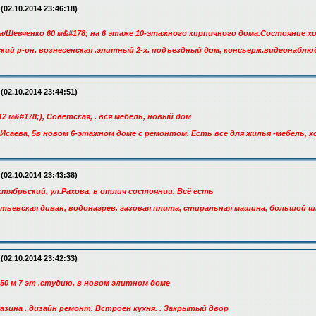
(02.10.2014 23:46:18)
а/Шевченко 60 м&#178; на 6 этаже 10-этажного кирпичного дома.Состояние х
кий р-он. вознесенская .элитный 2-х. подъездный дом, консьерж.видеонаблюд
(02.10.2014 23:44:51)
12 м&#178;), Советская, . вся мебель, новый дом
Исаева, 5в новом 6-этажном доме с ремонтом. Есть все для жилья -мебель, х
(02.10.2014 23:43:38)
ктябрьский, ул.Рахова, в отлич состоянии. Всё есть
етьевская диван, водонагрев. газовая плита, стиральная машина, большой ш
(02.10.2014 23:42:33)
. 50 м 7 эт .студию, в новом элитном доме
Разина . дизайн ремонт. Встроен кухня. . Закрытый двор