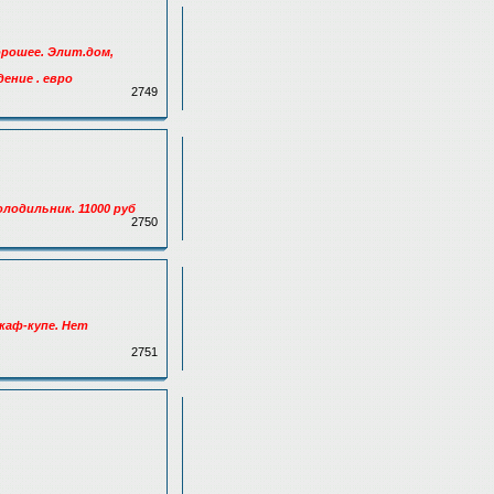
орошее. Элит.дом,
ение . евро
2749
олодильник. 11000 руб
2750
каф-купе. Нет
2751