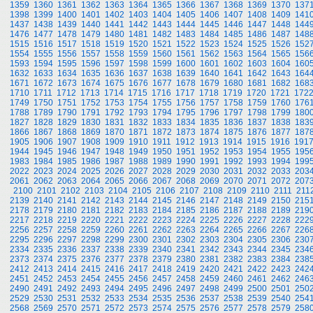
1359
1360
1361
1362
1363
1364
1365
1366
1367
1368
1369
1370
137
1398
1399
1400
1401
1402
1403
1404
1405
1406
1407
1408
1409
141
1437
1438
1439
1440
1441
1442
1443
1444
1445
1446
1447
1448
144
1476
1477
1478
1479
1480
1481
1482
1483
1484
1485
1486
1487
148
1515
1516
1517
1518
1519
1520
1521
1522
1523
1524
1525
1526
152
1554
1555
1556
1557
1558
1559
1560
1561
1562
1563
1564
1565
156
1593
1594
1595
1596
1597
1598
1599
1600
1601
1602
1603
1604
160
1632
1633
1634
1635
1636
1637
1638
1639
1640
1641
1642
1643
164
1671
1672
1673
1674
1675
1676
1677
1678
1679
1680
1681
1682
168
1710
1711
1712
1713
1714
1715
1716
1717
1718
1719
1720
1721
172
1749
1750
1751
1752
1753
1754
1755
1756
1757
1758
1759
1760
176
1788
1789
1790
1791
1792
1793
1794
1795
1796
1797
1798
1799
180
1827
1828
1829
1830
1831
1832
1833
1834
1835
1836
1837
1838
183
1866
1867
1868
1869
1870
1871
1872
1873
1874
1875
1876
1877
187
1905
1906
1907
1908
1909
1910
1911
1912
1913
1914
1915
1916
191
1944
1945
1946
1947
1948
1949
1950
1951
1952
1953
1954
1955
195
1983
1984
1985
1986
1987
1988
1989
1990
1991
1992
1993
1994
199
2022
2023
2024
2025
2026
2027
2028
2029
2030
2031
2032
2033
203
2061
2062
2063
2064
2065
2066
2067
2068
2069
2070
2071
2072
207
2100
2101
2102
2103
2104
2105
2106
2107
2108
2109
2110
2111
211
2139
2140
2141
2142
2143
2144
2145
2146
2147
2148
2149
2150
215
2178
2179
2180
2181
2182
2183
2184
2185
2186
2187
2188
2189
219
2217
2218
2219
2220
2221
2222
2223
2224
2225
2226
2227
2228
222
2256
2257
2258
2259
2260
2261
2262
2263
2264
2265
2266
2267
226
2295
2296
2297
2298
2299
2300
2301
2302
2303
2304
2305
2306
230
2334
2335
2336
2337
2338
2339
2340
2341
2342
2343
2344
2345
234
2373
2374
2375
2376
2377
2378
2379
2380
2381
2382
2383
2384
238
2412
2413
2414
2415
2416
2417
2418
2419
2420
2421
2422
2423
242
2451
2452
2453
2454
2455
2456
2457
2458
2459
2460
2461
2462
246
2490
2491
2492
2493
2494
2495
2496
2497
2498
2499
2500
2501
250
2529
2530
2531
2532
2533
2534
2535
2536
2537
2538
2539
2540
254
2568
2569
2570
2571
2572
2573
2574
2575
2576
2577
2578
2579
258