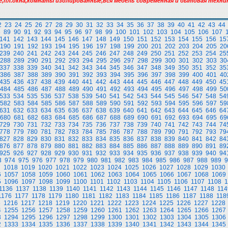
,пл.окна,комнаты изолированные,вся мебель современная и бытовая техника
2
23
24
25
26
27
28
29
30
31
32
33
34
35
36
37
38
39
40
41
42
43
44
8
89
90
91
92
93
94
95
96
97
98
99
100
101
102
103
104
105
106
107
141
142
143
144
145
146
147
148
149
150
151
152
153
154
155
156
15
190
191
192
193
194
195
196
197
198
199
200
201
202
203
204
205
20
239
240
241
242
243
244
245
246
247
248
249
250
251
252
253
254
25
288
289
290
291
292
293
294
295
296
297
298
299
300
301
302
303
30
337
338
339
340
341
342
343
344
345
346
347
348
349
350
351
352
35
386
387
388
389
390
391
392
393
394
395
396
397
398
399
400
401
40
435
436
437
438
439
440
441
442
443
444
445
446
447
448
449
450
45
484
485
486
487
488
489
490
491
492
493
494
495
496
497
498
499
50
533
534
535
536
537
538
539
540
541
542
543
544
545
546
547
548
54
582
583
584
585
586
587
588
589
590
591
592
593
594
595
596
597
59
631
632
633
634
635
636
637
638
639
640
641
642
643
644
645
646
64
680
681
682
683
684
685
686
687
688
689
690
691
692
693
694
695
69
729
730
731
732
733
734
735
736
737
738
739
740
741
742
743
744
74
778
779
780
781
782
783
784
785
786
787
788
789
790
791
792
793
79
827
828
829
830
831
832
833
834
835
836
837
838
839
840
841
842
84
876
877
878
879
880
881
882
883
884
885
886
887
888
889
890
891
89
925
926
927
928
929
930
931
932
933
934
935
936
937
938
939
940
94
3
974
975
976
977
978
979
980
981
982
983
984
985
986
987
988
989
9
7
1018
1019
1020
1021
1022
1023
1024
1025
1026
1027
1028
1029
1030
6
1057
1058
1059
1060
1061
1062
1063
1064
1065
1066
1067
1068
1069
5
1096
1097
1098
1099
1100
1101
1102
1103
1104
1105
1106
1107
1108
1
1136
1137
1138
1139
1140
1141
1142
1143
1144
1145
1146
1147
1148
114
1176
1177
1178
1179
1180
1181
1182
1183
1184
1185
1186
1187
1188
118
5
1216
1217
1218
1219
1220
1221
1222
1223
1224
1225
1226
1227
1228
4
1255
1256
1257
1258
1259
1260
1261
1262
1263
1264
1265
1266
1267
3
1294
1295
1296
1297
1298
1299
1300
1301
1302
1303
1304
1305
1306
2
1333
1334
1335
1336
1337
1338
1339
1340
1341
1342
1343
1344
1345