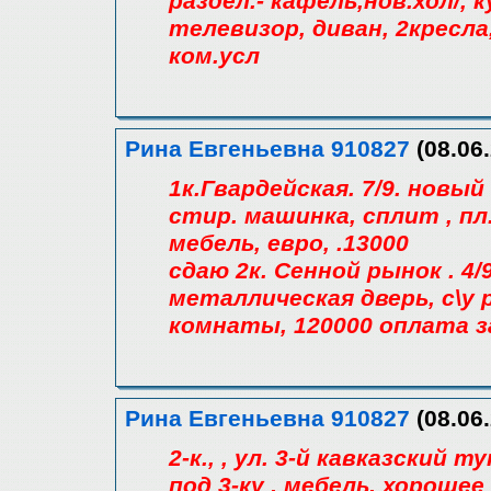
раздел.- кафель,нов.хол/, 
телевизор, диван, 2кресла
ком.усл
Рина Евгеньевна 910827
(08.06.
1к.Гвардейская. 7/9. новы
стир. машинка, сплит , пл
мебель, евро, .13000
сдаю 2к. Сенной рынок . 4/
металлическая дверь, с\у
комнаты, 120000 оплата за
Рина Евгеньевна 910827
(08.06.
2-к., , ул. 3-й кавказский т
под 3-ку , мебель, хорошее