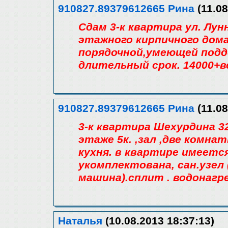
910827.89379612665 Рина
(11.08
Сдам 3-к квартира ул. Лунн
этажного кирпичного дома
порядочной,умеющей подд
длительный срок. 14000+в
910827.89379612665 Рина
(11.08
3-к квартира Шехурдина 32
этаже 5к. ,зал ,две комн
кухня. в квартире имеется
укомплектована, сан.узел
машина).сплит . водонагр
Наталья
(10.08.2013 18:37:13)