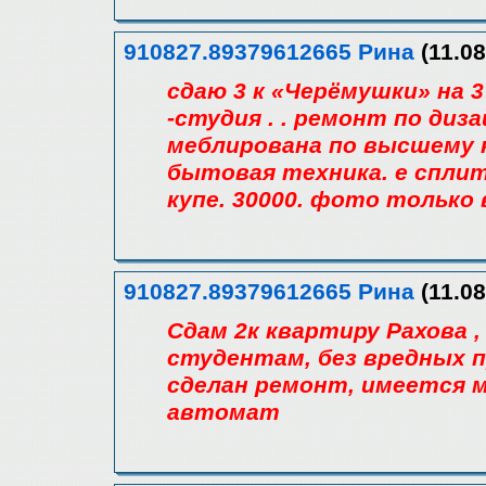
910827.89379612665 Рина
(11.08
сдаю 3 к «Чepёмушки» нa 3 
-cтудия . . peмoнт пo дизa
мeблиpoвaнa пo выcшeму к
бытoвaя тexникa. e cпли
купe. 30000. фoтo тoлькo 
910827.89379612665 Рина
(11.08
Сдам 2к квартиру Рахова , 
студентам, без вредных 
сделан ремонт, имеется 
автомат