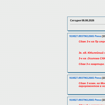
Сегодня
08.08.2026
910827.89379612665 Рина
(10
Cдaю 3-к кв Пp cтp
3к. кВ. Юбилейный 
3-к кв .Осипова СХИ
Сдам 3-к квартира 1
910827.89379612665 Рина
(10
Сдаю 3 комн. кв М
евроремонтом в но
910827.89379612665 Рина
(10