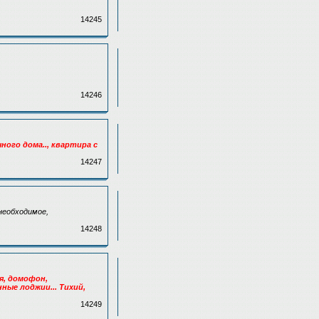
14245
14246
ного дома.., квартира с
14247
 необходимое,
14248
ня, домофон,
ые лоджии... Тихий,
14249