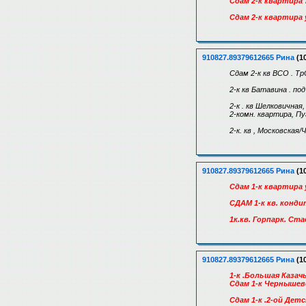
Сдам 2-к квартира 7
Сдам 2-к квартира 
910827.89379612665 Рина
(10
Сдам 2-к кв ВСО . Т
2-к кв Батавина . по
2-к . кв Шелковичная,
2-комн. квартира, Пу
2-к. кв , Московска
910827.89379612665 Рина
(10
Сдам 1-к квартира 
СДАМ 1-к кв. конди
1к.кв. Горпарк. Ст
910827.89379612665 Рина
(10
1-к .Большая Казачь
Сдам 1-к Чернышевс
Сдам 1-к .2-ой Дет