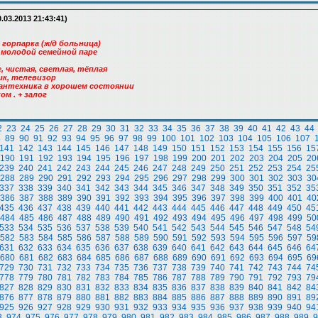
.03.2013 21:43:41)
 горпарка (ж/д больница)
 молодой семейной паре
, чистая, светлая, тёплая
ик, телевизор
 сантехника в хорошем состоянии
ом . + залог
2
23
24
25
26
27
28
29
30
31
32
33
34
35
36
37
38
39
40
41
42
43
44
8
89
90
91
92
93
94
95
96
97
98
99
100
101
102
103
104
105
106
107
141
142
143
144
145
146
147
148
149
150
151
152
153
154
155
156
15
190
191
192
193
194
195
196
197
198
199
200
201
202
203
204
205
20
239
240
241
242
243
244
245
246
247
248
249
250
251
252
253
254
25
288
289
290
291
292
293
294
295
296
297
298
299
300
301
302
303
30
337
338
339
340
341
342
343
344
345
346
347
348
349
350
351
352
35
386
387
388
389
390
391
392
393
394
395
396
397
398
399
400
401
40
435
436
437
438
439
440
441
442
443
444
445
446
447
448
449
450
45
484
485
486
487
488
489
490
491
492
493
494
495
496
497
498
499
50
533
534
535
536
537
538
539
540
541
542
543
544
545
546
547
548
54
582
583
584
585
586
587
588
589
590
591
592
593
594
595
596
597
59
631
632
633
634
635
636
637
638
639
640
641
642
643
644
645
646
64
680
681
682
683
684
685
686
687
688
689
690
691
692
693
694
695
69
729
730
731
732
733
734
735
736
737
738
739
740
741
742
743
744
74
778
779
780
781
782
783
784
785
786
787
788
789
790
791
792
793
79
827
828
829
830
831
832
833
834
835
836
837
838
839
840
841
842
84
876
877
878
879
880
881
882
883
884
885
886
887
888
889
890
891
89
925
926
927
928
929
930
931
932
933
934
935
936
937
938
939
940
94
3
974
975
976
977
978
979
980
981
982
983
984
985
986
987
988
989
9