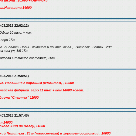
5 школа . 10.000 + счетчики.
ул.Навашина 14000
.03.2013 22:02:12)
рОфим 10 тыс. + ком.
д евро 15т
 д. 71 сплит. Полы - ламинат и плитка. ок пл , . Потолок - натяж . 20т
гачева ул, 1/9 15т
я/Чапаева Отличное состояние, 20т
.03.2013 21:58:51)
ул. Навашина с хорошим ремонтом, , 10000
терская фабрика. евро 11 тыс + ком 14000 +свет.
адиона "Спартак" 11000
.03.2013 21:57:48)
я 14000
кого .Вид на Волгу, 14000
ский Политеха . 25 м (малосемейка) в хорошем состоянии . 10000