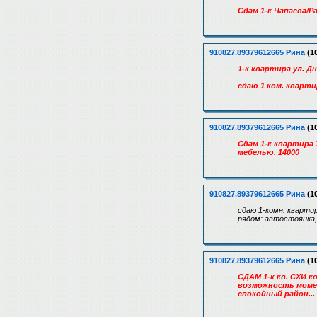
Сдам 1-к Чапаева/Р
910827.89379612665 Рина
(10
1-к квартира ул. Д
cдaю 1 кoм. квapт
910827.89379612665 Рина
(10
Сдам 1-к квартира 
мебелью. 14000
910827.89379612665 Рина
(10
сдаю 1-комн. квартир
рядом: автостоянка,
910827.89379612665 Рина
(10
СДАМ 1-к кв. СХИ к
возможность момен
спокойный район...