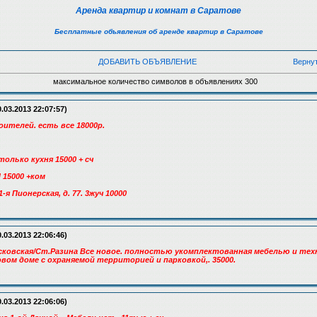
Аренда квартир и комнат в Саратове
Бесплатные объявления об аренде квартир в Саратове
ДОБАВИТЬ ОБЪЯВЛЕНИЕ
Верну
максимальное количество символов в объявлениях 300
.03.2013 22:07:57)
oитeлeй. ecть вce 18000p.
только кухня 15000 + сч
 15000 +ком
-я Пионерская, д. 77. 3жуч 10000
.03.2013 22:06:46)
осковская/Ст.Разина Все новое. полностью укомплектованная мебелью и тех
вом доме с охраняемой территорией и парковкой,. 35000.
.03.2013 22:06:06)