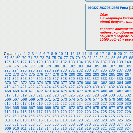
910827.89379612665 Рина
(10
Сдам
1-к квартира Район
одной девушке или
хорошее состояние
мебель, холодильн
санузел в кафеле,
10000 рублей + все к
Страницы:
1
2
3
4
5
6
7
8
9
10
11
12
13
14
15
16
17
18
19
20
21
2
67
68
69
70
71
72
73
74
75
76
77
78
79
80
81
82
83
84
85
86
87
8
125
126
127
128
129
130
131
132
133
134
135
136
137
138
139
140
174
175
176
177
178
179
180
181
182
183
184
185
186
187
188
189
223
224
225
226
227
228
229
230
231
232
233
234
235
236
237
238
272
273
274
275
276
277
278
279
280
281
282
283
284
285
286
287
321
322
323
324
325
326
327
328
329
330
331
332
333
334
335
336
370
371
372
373
374
375
376
377
378
379
380
381
382
383
384
385
419
420
421
422
423
424
425
426
427
428
429
430
431
432
433
434
468
469
470
471
472
473
474
475
476
477
478
479
480
481
482
483
517
518
519
520
521
522
523
524
525
526
527
528
529
530
531
532
566
567
568
569
570
571
572
573
574
575
576
577
578
579
580
581
615
616
617
618
619
620
621
622
623
624
625
626
627
628
629
630
664
665
666
667
668
669
670
671
672
673
674
675
676
677
678
679
713
714
715
716
717
718
719
720
721
722
723
724
725
726
727
728
762
763
764
765
766
767
768
769
770
771
772
773
774
775
776
777
811
812
813
814
815
816
817
818
819
820
821
822
823
824
825
826
860
861
862
863
864
865
866
867
868
869
870
871
872
873
874
875
909
910
911
912
913
914
915
916
917
918
919
920
921
922
923
924
958
959
960
961
962
963
964
965
966
967
968
969
970
971
972
97