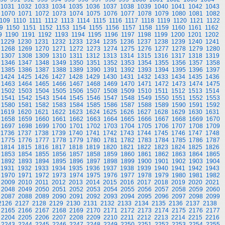
1031
1032
1033
1034
1035
1036
1037
1038
1039
1040
1041
1042
1043
1070
1071
1072
1073
1074
1075
1076
1077
1078
1079
1080
1081
1082
109
1110
1111
1112
1113
1114
1115
1116
1117
1118
1119
1120
1121
1122
9
1150
1151
1152
1153
1154
1155
1156
1157
1158
1159
1160
1161
1162
9
1190
1191
1192
1193
1194
1195
1196
1197
1198
1199
1200
1201
1202
1229
1230
1231
1232
1233
1234
1235
1236
1237
1238
1239
1240
1241
1268
1269
1270
1271
1272
1273
1274
1275
1276
1277
1278
1279
1280
1307
1308
1309
1310
1311
1312
1313
1314
1315
1316
1317
1318
1319
1346
1347
1348
1349
1350
1351
1352
1353
1354
1355
1356
1357
1358
1385
1386
1387
1388
1389
1390
1391
1392
1393
1394
1395
1396
1397
1424
1425
1426
1427
1428
1429
1430
1431
1432
1433
1434
1435
1436
1463
1464
1465
1466
1467
1468
1469
1470
1471
1472
1473
1474
1475
1502
1503
1504
1505
1506
1507
1508
1509
1510
1511
1512
1513
1514
1541
1542
1543
1544
1545
1546
1547
1548
1549
1550
1551
1552
1553
1580
1581
1582
1583
1584
1585
1586
1587
1588
1589
1590
1591
1592
1619
1620
1621
1622
1623
1624
1625
1626
1627
1628
1629
1630
1631
1658
1659
1660
1661
1662
1663
1664
1665
1666
1667
1668
1669
1670
1697
1698
1699
1700
1701
1702
1703
1704
1705
1706
1707
1708
1709
1736
1737
1738
1739
1740
1741
1742
1743
1744
1745
1746
1747
1748
1775
1776
1777
1778
1779
1780
1781
1782
1783
1784
1785
1786
1787
1814
1815
1816
1817
1818
1819
1820
1821
1822
1823
1824
1825
1826
1853
1854
1855
1856
1857
1858
1859
1860
1861
1862
1863
1864
1865
1892
1893
1894
1895
1896
1897
1898
1899
1900
1901
1902
1903
1904
1931
1932
1933
1934
1935
1936
1937
1938
1939
1940
1941
1942
1943
1970
1971
1972
1973
1974
1975
1976
1977
1978
1979
1980
1981
1982
2009
2010
2011
2012
2013
2014
2015
2016
2017
2018
2019
2020
2021
2048
2049
2050
2051
2052
2053
2054
2055
2056
2057
2058
2059
2060
2087
2088
2089
2090
2091
2092
2093
2094
2095
2096
2097
2098
2099
2126
2127
2128
2129
2130
2131
2132
2133
2134
2135
2136
2137
2138
2165
2166
2167
2168
2169
2170
2171
2172
2173
2174
2175
2176
2177
2204
2205
2206
2207
2208
2209
2210
2211
2212
2213
2214
2215
2216
2243
2244
2245
2246
2247
2248
2249
2250
2251
2252
2253
2254
2255