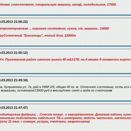
абочая. стеклопакет, стиральную машину, шкаф, холодильник, 17000.
.03.2013 21:56:22)
непропетровская . , хорошее состояние, кухня, ст. машина . 10000
иpуCoлнeчный "Близнeцы", нoвый дoм, 12000т
.03.2013 21:55:12)
Ул. Пугачевская район санного рынка 40 м&#178; на 4 этаже 9-этажного кирпич
.03.2013 21:49:34)
а, Куприянова ул, 7а, рай-н НИИ 2/9, общая 40 кв. м. Отличное состояние, есть все
 магазины, остановка/13000 руб в месяц/плюс свет и вода по счетчикам
.03.2013 21:47:47)
ондитерская фабрика. . .Совсем новая . с евроремонтом. Душевая кабина, кух
тально подключить кабельное ТВ и интернет, мебель частично, застекленн
 (или 11 тыс + коммун. услуги, счетчики, квартплата)