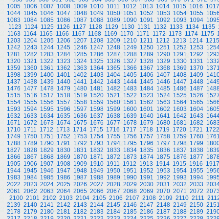
1005
1006
1007
1008
1009
1010
1011
1012
1013
1014
1015
1016
101
1044
1045
1046
1047
1048
1049
1050
1051
1052
1053
1054
1055
105
1083
1084
1085
1086
1087
1088
1089
1090
1091
1092
1093
1094
109
1123
1124
1125
1126
1127
1128
1129
1130
1131
1132
1133
1134
1135
1163
1164
1165
1166
1167
1168
1169
1170
1171
1172
1173
1174
1175
1203
1204
1205
1206
1207
1208
1209
1210
1211
1212
1213
1214
121
1242
1243
1244
1245
1246
1247
1248
1249
1250
1251
1252
1253
125
1281
1282
1283
1284
1285
1286
1287
1288
1289
1290
1291
1292
129
1320
1321
1322
1323
1324
1325
1326
1327
1328
1329
1330
1331
133
1359
1360
1361
1362
1363
1364
1365
1366
1367
1368
1369
1370
137
1398
1399
1400
1401
1402
1403
1404
1405
1406
1407
1408
1409
141
1437
1438
1439
1440
1441
1442
1443
1444
1445
1446
1447
1448
144
1476
1477
1478
1479
1480
1481
1482
1483
1484
1485
1486
1487
148
1515
1516
1517
1518
1519
1520
1521
1522
1523
1524
1525
1526
152
1554
1555
1556
1557
1558
1559
1560
1561
1562
1563
1564
1565
156
1593
1594
1595
1596
1597
1598
1599
1600
1601
1602
1603
1604
160
1632
1633
1634
1635
1636
1637
1638
1639
1640
1641
1642
1643
164
1671
1672
1673
1674
1675
1676
1677
1678
1679
1680
1681
1682
168
1710
1711
1712
1713
1714
1715
1716
1717
1718
1719
1720
1721
172
1749
1750
1751
1752
1753
1754
1755
1756
1757
1758
1759
1760
176
1788
1789
1790
1791
1792
1793
1794
1795
1796
1797
1798
1799
180
1827
1828
1829
1830
1831
1832
1833
1834
1835
1836
1837
1838
183
1866
1867
1868
1869
1870
1871
1872
1873
1874
1875
1876
1877
187
1905
1906
1907
1908
1909
1910
1911
1912
1913
1914
1915
1916
191
1944
1945
1946
1947
1948
1949
1950
1951
1952
1953
1954
1955
195
1983
1984
1985
1986
1987
1988
1989
1990
1991
1992
1993
1994
199
2022
2023
2024
2025
2026
2027
2028
2029
2030
2031
2032
2033
203
2061
2062
2063
2064
2065
2066
2067
2068
2069
2070
2071
2072
207
2100
2101
2102
2103
2104
2105
2106
2107
2108
2109
2110
2111
211
2139
2140
2141
2142
2143
2144
2145
2146
2147
2148
2149
2150
215
2178
2179
2180
2181
2182
2183
2184
2185
2186
2187
2188
2189
219
2217
2218
2219
2220
2221
2222
2223
2224
2225
2226
2227
2228
222