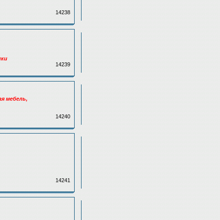
14238
ики
14239
ая мебель,
14240
14241