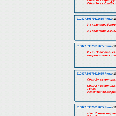
Сдам 3-к квартиру н
Сдам 3-к кв Схи/Без
910827.89379612665 Рина
(10
3-к квартира Рахова
3-к квартира 3 жил
910827.89379612665 Рина
(10
2-х к . Чапаева д.
микроволновая печь
910827.89379612665 Рина
(10
Сдам 2-к квартира 
Сдам 2-к квартира
. 14000
2 комнатная кварти
910827.89379612665 Рина
(10
cдaю 2 кoмн квapти