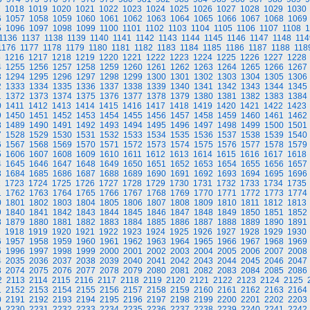
7
1018
1019
1020
1021
1022
1023
1024
1025
1026
1027
1028
1029
1030
6
1057
1058
1059
1060
1061
1062
1063
1064
1065
1066
1067
1068
1069
5
1096
1097
1098
1099
1100
1101
1102
1103
1104
1105
1106
1107
1108
1
1136
1137
1138
1139
1140
1141
1142
1143
1144
1145
1146
1147
1148
114
1176
1177
1178
1179
1180
1181
1182
1183
1184
1185
1186
1187
1188
118
5
1216
1217
1218
1219
1220
1221
1222
1223
1224
1225
1226
1227
1228
4
1255
1256
1257
1258
1259
1260
1261
1262
1263
1264
1265
1266
1267
3
1294
1295
1296
1297
1298
1299
1300
1301
1302
1303
1304
1305
1306
2
1333
1334
1335
1336
1337
1338
1339
1340
1341
1342
1343
1344
1345
1
1372
1373
1374
1375
1376
1377
1378
1379
1380
1381
1382
1383
1384
0
1411
1412
1413
1414
1415
1416
1417
1418
1419
1420
1421
1422
1423
9
1450
1451
1452
1453
1454
1455
1456
1457
1458
1459
1460
1461
1462
8
1489
1490
1491
1492
1493
1494
1495
1496
1497
1498
1499
1500
1501
7
1528
1529
1530
1531
1532
1533
1534
1535
1536
1537
1538
1539
1540
6
1567
1568
1569
1570
1571
1572
1573
1574
1575
1576
1577
1578
1579
5
1606
1607
1608
1609
1610
1611
1612
1613
1614
1615
1616
1617
1618
4
1645
1646
1647
1648
1649
1650
1651
1652
1653
1654
1655
1656
1657
3
1684
1685
1686
1687
1688
1689
1690
1691
1692
1693
1694
1695
1696
2
1723
1724
1725
1726
1727
1728
1729
1730
1731
1732
1733
1734
1735
1
1762
1763
1764
1765
1766
1767
1768
1769
1770
1771
1772
1773
1774
0
1801
1802
1803
1804
1805
1806
1807
1808
1809
1810
1811
1812
1813
9
1840
1841
1842
1843
1844
1845
1846
1847
1848
1849
1850
1851
1852
8
1879
1880
1881
1882
1883
1884
1885
1886
1887
1888
1889
1890
1891
7
1918
1919
1920
1921
1922
1923
1924
1925
1926
1927
1928
1929
1930
6
1957
1958
1959
1960
1961
1962
1963
1964
1965
1966
1967
1968
1969
5
1996
1997
1998
1999
2000
2001
2002
2003
2004
2005
2006
2007
2008
4
2035
2036
2037
2038
2039
2040
2041
2042
2043
2044
2045
2046
2047
3
2074
2075
2076
2077
2078
2079
2080
2081
2082
2083
2084
2085
2086
2
2113
2114
2115
2116
2117
2118
2119
2120
2121
2122
2123
2124
2125
1
2152
2153
2154
2155
2156
2157
2158
2159
2160
2161
2162
2163
2164
0
2191
2192
2193
2194
2195
2196
2197
2198
2199
2200
2201
2202
2203
9
2230
2231
2232
2233
2234
2235
2236
2237
2238
2239
2240
2241
2242