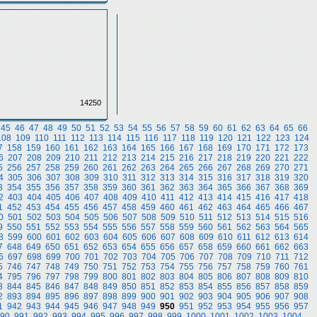
14250
45
46
47
48
49
50
51
52
53
54
55
56
57
58
59
60
61
62
63
64
65
66
108
109
110
111
112
113
114
115
116
117
118
119
120
121
122
123
124
7
158
159
160
161
162
163
164
165
166
167
168
169
170
171
172
173
6
207
208
209
210
211
212
213
214
215
216
217
218
219
220
221
222
5
256
257
258
259
260
261
262
263
264
265
266
267
268
269
270
271
4
305
306
307
308
309
310
311
312
313
314
315
316
317
318
319
320
3
354
355
356
357
358
359
360
361
362
363
364
365
366
367
368
369
2
403
404
405
406
407
408
409
410
411
412
413
414
415
416
417
418
1
452
453
454
455
456
457
458
459
460
461
462
463
464
465
466
467
0
501
502
503
504
505
506
507
508
509
510
511
512
513
514
515
516
9
550
551
552
553
554
555
556
557
558
559
560
561
562
563
564
565
8
599
600
601
602
603
604
605
606
607
608
609
610
611
612
613
614
7
648
649
650
651
652
653
654
655
656
657
658
659
660
661
662
663
6
697
698
699
700
701
702
703
704
705
706
707
708
709
710
711
712
5
746
747
748
749
750
751
752
753
754
755
756
757
758
759
760
761
4
795
796
797
798
799
800
801
802
803
804
805
806
807
808
809
810
3
844
845
846
847
848
849
850
851
852
853
854
855
856
857
858
859
2
893
894
895
896
897
898
899
900
901
902
903
904
905
906
907
908
1
942
943
944
945
946
947
948
949
950
951
952
953
954
955
956
957
90
991
992
993
994
995
996
997
998
999
1000
1001
1002
1003
1004