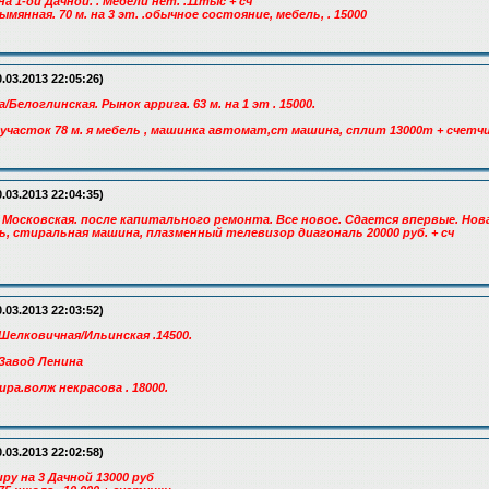
а 1-ой Дачной. . Мебели нет. .11тыс + сч
ымянная. 70 м. на 3 эт. .обычное состояние, мебель, . 15000
.03.2013 22:05:26)
/Белоглинская. Рынок аррига. 63 м. на 1 эт . 15000.
.участок 78 м. я мебель , машинка автомат,ст машина, сплит 13000т + счетч
.03.2013 22:04:35)
 79. Московская. после капитального ремонта. Все новое. Сдается впервые. Нов
, стиральная машина, плазменный телевизор диагональ 20000 руб. + сч
.03.2013 22:03:52)
Шелковичная/Ильинская .14500.
 Завод Ленина
ра.волж некрасова . 18000.
.03.2013 22:02:58)
pу нa 3 Дaчнoй 13000 pуб