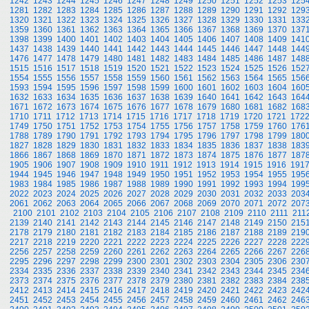
1242
1243
1244
1245
1246
1247
1248
1249
1250
1251
1252
1253
125
1281
1282
1283
1284
1285
1286
1287
1288
1289
1290
1291
1292
129
1320
1321
1322
1323
1324
1325
1326
1327
1328
1329
1330
1331
133
1359
1360
1361
1362
1363
1364
1365
1366
1367
1368
1369
1370
137
1398
1399
1400
1401
1402
1403
1404
1405
1406
1407
1408
1409
141
1437
1438
1439
1440
1441
1442
1443
1444
1445
1446
1447
1448
144
1476
1477
1478
1479
1480
1481
1482
1483
1484
1485
1486
1487
148
1515
1516
1517
1518
1519
1520
1521
1522
1523
1524
1525
1526
152
1554
1555
1556
1557
1558
1559
1560
1561
1562
1563
1564
1565
156
1593
1594
1595
1596
1597
1598
1599
1600
1601
1602
1603
1604
160
1632
1633
1634
1635
1636
1637
1638
1639
1640
1641
1642
1643
164
1671
1672
1673
1674
1675
1676
1677
1678
1679
1680
1681
1682
168
1710
1711
1712
1713
1714
1715
1716
1717
1718
1719
1720
1721
172
1749
1750
1751
1752
1753
1754
1755
1756
1757
1758
1759
1760
176
1788
1789
1790
1791
1792
1793
1794
1795
1796
1797
1798
1799
180
1827
1828
1829
1830
1831
1832
1833
1834
1835
1836
1837
1838
183
1866
1867
1868
1869
1870
1871
1872
1873
1874
1875
1876
1877
187
1905
1906
1907
1908
1909
1910
1911
1912
1913
1914
1915
1916
191
1944
1945
1946
1947
1948
1949
1950
1951
1952
1953
1954
1955
195
1983
1984
1985
1986
1987
1988
1989
1990
1991
1992
1993
1994
199
2022
2023
2024
2025
2026
2027
2028
2029
2030
2031
2032
2033
203
2061
2062
2063
2064
2065
2066
2067
2068
2069
2070
2071
2072
207
2100
2101
2102
2103
2104
2105
2106
2107
2108
2109
2110
2111
211
2139
2140
2141
2142
2143
2144
2145
2146
2147
2148
2149
2150
215
2178
2179
2180
2181
2182
2183
2184
2185
2186
2187
2188
2189
219
2217
2218
2219
2220
2221
2222
2223
2224
2225
2226
2227
2228
222
2256
2257
2258
2259
2260
2261
2262
2263
2264
2265
2266
2267
226
2295
2296
2297
2298
2299
2300
2301
2302
2303
2304
2305
2306
230
2334
2335
2336
2337
2338
2339
2340
2341
2342
2343
2344
2345
234
2373
2374
2375
2376
2377
2378
2379
2380
2381
2382
2383
2384
238
2412
2413
2414
2415
2416
2417
2418
2419
2420
2421
2422
2423
242
2451
2452
2453
2454
2455
2456
2457
2458
2459
2460
2461
2462
246