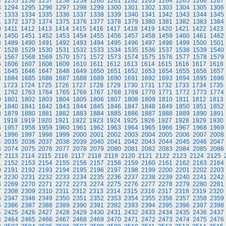
4
1255
1256
1257
1258
1259
1260
1261
1262
1263
1264
1265
1266
1267
3
1294
1295
1296
1297
1298
1299
1300
1301
1302
1303
1304
1305
1306
2
1333
1334
1335
1336
1337
1338
1339
1340
1341
1342
1343
1344
1345
1
1372
1373
1374
1375
1376
1377
1378
1379
1380
1381
1382
1383
1384
0
1411
1412
1413
1414
1415
1416
1417
1418
1419
1420
1421
1422
1423
9
1450
1451
1452
1453
1454
1455
1456
1457
1458
1459
1460
1461
1462
8
1489
1490
1491
1492
1493
1494
1495
1496
1497
1498
1499
1500
1501
7
1528
1529
1530
1531
1532
1533
1534
1535
1536
1537
1538
1539
1540
6
1567
1568
1569
1570
1571
1572
1573
1574
1575
1576
1577
1578
1579
5
1606
1607
1608
1609
1610
1611
1612
1613
1614
1615
1616
1617
1618
4
1645
1646
1647
1648
1649
1650
1651
1652
1653
1654
1655
1656
1657
3
1684
1685
1686
1687
1688
1689
1690
1691
1692
1693
1694
1695
1696
2
1723
1724
1725
1726
1727
1728
1729
1730
1731
1732
1733
1734
1735
1
1762
1763
1764
1765
1766
1767
1768
1769
1770
1771
1772
1773
1774
0
1801
1802
1803
1804
1805
1806
1807
1808
1809
1810
1811
1812
1813
9
1840
1841
1842
1843
1844
1845
1846
1847
1848
1849
1850
1851
1852
8
1879
1880
1881
1882
1883
1884
1885
1886
1887
1888
1889
1890
1891
7
1918
1919
1920
1921
1922
1923
1924
1925
1926
1927
1928
1929
1930
6
1957
1958
1959
1960
1961
1962
1963
1964
1965
1966
1967
1968
1969
5
1996
1997
1998
1999
2000
2001
2002
2003
2004
2005
2006
2007
2008
4
2035
2036
2037
2038
2039
2040
2041
2042
2043
2044
2045
2046
2047
3
2074
2075
2076
2077
2078
2079
2080
2081
2082
2083
2084
2085
2086
2
2113
2114
2115
2116
2117
2118
2119
2120
2121
2122
2123
2124
2125
1
2152
2153
2154
2155
2156
2157
2158
2159
2160
2161
2162
2163
2164
0
2191
2192
2193
2194
2195
2196
2197
2198
2199
2200
2201
2202
2203
9
2230
2231
2232
2233
2234
2235
2236
2237
2238
2239
2240
2241
2242
8
2269
2270
2271
2272
2273
2274
2275
2276
2277
2278
2279
2280
2281
7
2308
2309
2310
2311
2312
2313
2314
2315
2316
2317
2318
2319
2320
6
2347
2348
2349
2350
2351
2352
2353
2354
2355
2356
2357
2358
2359
5
2386
2387
2388
2389
2390
2391
2392
2393
2394
2395
2396
2397
2398
4
2425
2426
2427
2428
2429
2430
2431
2432
2433
2434
2435
2436
2437
3
2464
2465
2466
2467
2468
2469
2470
2471
2472
2473
2474
2475
2476