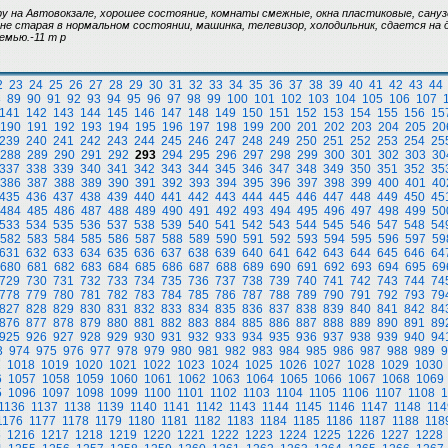
ру на Автовокзале, хорошее состояние, комнаты смежные, окна пластиковые, сануз
не старая в нормальном состоянии, машинка, телевизор, холодильник, сдается на
емью.-11 т р
2
23
24
25
26
27
28
29
30
31
32
33
34
35
36
37
38
39
40
41
42
43
44
8
89
90
91
92
93
94
95
96
97
98
99
100
101
102
103
104
105
106
107
141
142
143
144
145
146
147
148
149
150
151
152
153
154
155
156
15
190
191
192
193
194
195
196
197
198
199
200
201
202
203
204
205
20
239
240
241
242
243
244
245
246
247
248
249
250
251
252
253
254
25
288
289
290
291
292
293
294
295
296
297
298
299
300
301
302
303
30
337
338
339
340
341
342
343
344
345
346
347
348
349
350
351
352
35
386
387
388
389
390
391
392
393
394
395
396
397
398
399
400
401
40
435
436
437
438
439
440
441
442
443
444
445
446
447
448
449
450
45
484
485
486
487
488
489
490
491
492
493
494
495
496
497
498
499
50
533
534
535
536
537
538
539
540
541
542
543
544
545
546
547
548
54
582
583
584
585
586
587
588
589
590
591
592
593
594
595
596
597
59
631
632
633
634
635
636
637
638
639
640
641
642
643
644
645
646
64
680
681
682
683
684
685
686
687
688
689
690
691
692
693
694
695
69
729
730
731
732
733
734
735
736
737
738
739
740
741
742
743
744
74
778
779
780
781
782
783
784
785
786
787
788
789
790
791
792
793
79
827
828
829
830
831
832
833
834
835
836
837
838
839
840
841
842
84
876
877
878
879
880
881
882
883
884
885
886
887
888
889
890
891
89
925
926
927
928
929
930
931
932
933
934
935
936
937
938
939
940
94
3
974
975
976
977
978
979
980
981
982
983
984
985
986
987
988
989
9
7
1018
1019
1020
1021
1022
1023
1024
1025
1026
1027
1028
1029
1030
6
1057
1058
1059
1060
1061
1062
1063
1064
1065
1066
1067
1068
1069
5
1096
1097
1098
1099
1100
1101
1102
1103
1104
1105
1106
1107
1108
1
1136
1137
1138
1139
1140
1141
1142
1143
1144
1145
1146
1147
1148
114
1176
1177
1178
1179
1180
1181
1182
1183
1184
1185
1186
1187
1188
118
5
1216
1217
1218
1219
1220
1221
1222
1223
1224
1225
1226
1227
1228