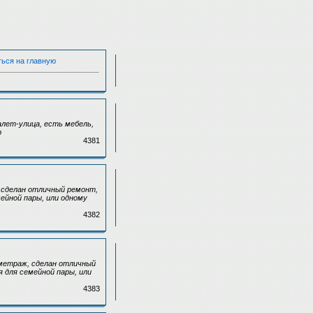
ться на главную
алет-улица, есть мебель,
р
4381
, сделан отличный ремонт,
ейной пары, или одному
4382
-метраж, сделан отличный
 для семейной пары, или
4383