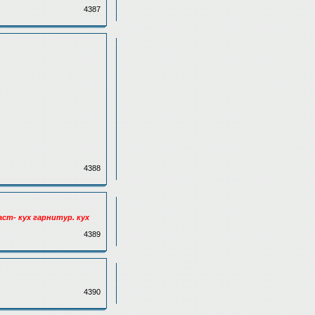
4387
4388
аст- кух гарнитур. кух
4389
4390