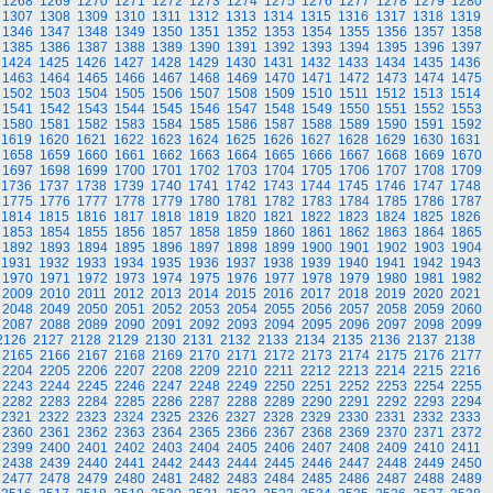
1268
1269
1270
1271
1272
1273
1274
1275
1276
1277
1278
1279
1280
1307
1308
1309
1310
1311
1312
1313
1314
1315
1316
1317
1318
1319
1346
1347
1348
1349
1350
1351
1352
1353
1354
1355
1356
1357
1358
1385
1386
1387
1388
1389
1390
1391
1392
1393
1394
1395
1396
1397
1424
1425
1426
1427
1428
1429
1430
1431
1432
1433
1434
1435
1436
1463
1464
1465
1466
1467
1468
1469
1470
1471
1472
1473
1474
1475
1502
1503
1504
1505
1506
1507
1508
1509
1510
1511
1512
1513
1514
1541
1542
1543
1544
1545
1546
1547
1548
1549
1550
1551
1552
1553
1580
1581
1582
1583
1584
1585
1586
1587
1588
1589
1590
1591
1592
1619
1620
1621
1622
1623
1624
1625
1626
1627
1628
1629
1630
1631
1658
1659
1660
1661
1662
1663
1664
1665
1666
1667
1668
1669
1670
1697
1698
1699
1700
1701
1702
1703
1704
1705
1706
1707
1708
1709
1736
1737
1738
1739
1740
1741
1742
1743
1744
1745
1746
1747
1748
1775
1776
1777
1778
1779
1780
1781
1782
1783
1784
1785
1786
1787
1814
1815
1816
1817
1818
1819
1820
1821
1822
1823
1824
1825
1826
1853
1854
1855
1856
1857
1858
1859
1860
1861
1862
1863
1864
1865
1892
1893
1894
1895
1896
1897
1898
1899
1900
1901
1902
1903
1904
1931
1932
1933
1934
1935
1936
1937
1938
1939
1940
1941
1942
1943
1970
1971
1972
1973
1974
1975
1976
1977
1978
1979
1980
1981
1982
2009
2010
2011
2012
2013
2014
2015
2016
2017
2018
2019
2020
2021
2048
2049
2050
2051
2052
2053
2054
2055
2056
2057
2058
2059
2060
2087
2088
2089
2090
2091
2092
2093
2094
2095
2096
2097
2098
2099
2126
2127
2128
2129
2130
2131
2132
2133
2134
2135
2136
2137
2138
2165
2166
2167
2168
2169
2170
2171
2172
2173
2174
2175
2176
2177
2204
2205
2206
2207
2208
2209
2210
2211
2212
2213
2214
2215
2216
2243
2244
2245
2246
2247
2248
2249
2250
2251
2252
2253
2254
2255
2282
2283
2284
2285
2286
2287
2288
2289
2290
2291
2292
2293
2294
2321
2322
2323
2324
2325
2326
2327
2328
2329
2330
2331
2332
2333
2360
2361
2362
2363
2364
2365
2366
2367
2368
2369
2370
2371
2372
2399
2400
2401
2402
2403
2404
2405
2406
2407
2408
2409
2410
2411
2438
2439
2440
2441
2442
2443
2444
2445
2446
2447
2448
2449
2450
2477
2478
2479
2480
2481
2482
2483
2484
2485
2486
2487
2488
2489