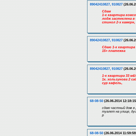
89042410827, 910827
(26.06.2
Сдам
1-к квартира комсо
лодж застеклена в 
стинол 2-х камерн, 
89042410827, 910827
(26.06.2
Сдаю 1-к квартира 
15+ платежка
89042410827, 910827
(26.06.2
1-к квартира 33 м&
1к. хользунова 2 с
сур кафель,
68-08-50
(26.06.2014 12:18:15
сдаю частный дом в 
туалет на улице, ду
р
68-08-50
(26.06.2014 11:59:59