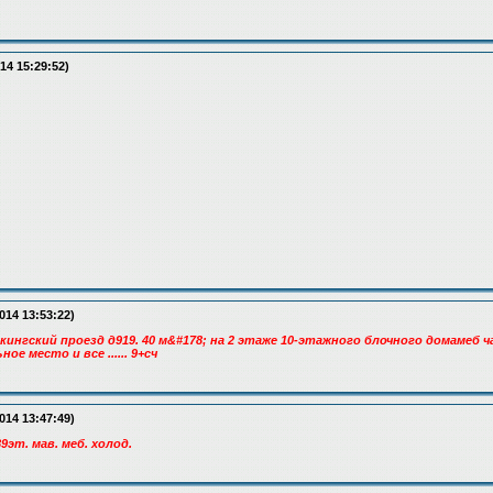
14 15:29:52)
014 13:53:22)
рекингский проезд д919. 40 м&#178; на 2 этаже 10-этажного блочного домамеб ч
ое место и все ...... 9+сч
014 13:47:49)
9эт. мав. меб. холод.