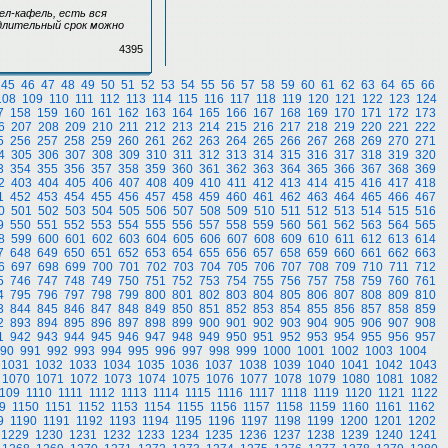
ел-кафель, есть вся
 длительный срок можно
4395
45
46
47
48
49
50
51
52
53
54
55
56
57
58
59
60
61
62
63
64
65
66
108
109
110
111
112
113
114
115
116
117
118
119
120
121
122
123
124
7
158
159
160
161
162
163
164
165
166
167
168
169
170
171
172
173
6
207
208
209
210
211
212
213
214
215
216
217
218
219
220
221
222
5
256
257
258
259
260
261
262
263
264
265
266
267
268
269
270
271
4
305
306
307
308
309
310
311
312
313
314
315
316
317
318
319
320
3
354
355
356
357
358
359
360
361
362
363
364
365
366
367
368
369
2
403
404
405
406
407
408
409
410
411
412
413
414
415
416
417
418
1
452
453
454
455
456
457
458
459
460
461
462
463
464
465
466
467
0
501
502
503
504
505
506
507
508
509
510
511
512
513
514
515
516
9
550
551
552
553
554
555
556
557
558
559
560
561
562
563
564
565
8
599
600
601
602
603
604
605
606
607
608
609
610
611
612
613
614
7
648
649
650
651
652
653
654
655
656
657
658
659
660
661
662
663
6
697
698
699
700
701
702
703
704
705
706
707
708
709
710
711
712
5
746
747
748
749
750
751
752
753
754
755
756
757
758
759
760
761
4
795
796
797
798
799
800
801
802
803
804
805
806
807
808
809
810
3
844
845
846
847
848
849
850
851
852
853
854
855
856
857
858
859
2
893
894
895
896
897
898
899
900
901
902
903
904
905
906
907
908
1
942
943
944
945
946
947
948
949
950
951
952
953
954
955
956
957
90
991
992
993
994
995
996
997
998
999
1000
1001
1002
1003
1004
1031
1032
1033
1034
1035
1036
1037
1038
1039
1040
1041
1042
1043
1070
1071
1072
1073
1074
1075
1076
1077
1078
1079
1080
1081
1082
109
1110
1111
1112
1113
1114
1115
1116
1117
1118
1119
1120
1121
1122
9
1150
1151
1152
1153
1154
1155
1156
1157
1158
1159
1160
1161
1162
9
1190
1191
1192
1193
1194
1195
1196
1197
1198
1199
1200
1201
1202
1229
1230
1231
1232
1233
1234
1235
1236
1237
1238
1239
1240
1241