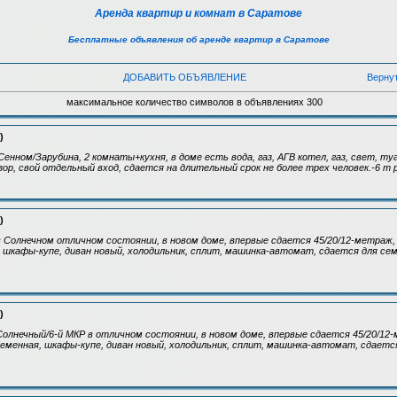
Аренда квартир и комнат в Саратове
Бесплатные объявления об аренде квартир в Саратове
ДОБАВИТЬ ОБЪЯВЛЕНИЕ
Верну
максимальное количество символов в объявлениях 300
)
енном/Зарубина, 2 комнаты+кухня, в доме есть вода, газ, АГВ котел, газ, свет, ту
зор, свой отдельный вход, сдается на длительный срок не более трех человек.-6 т 
)
в Солнечном отличном состоянии, в новом доме, впервые сдается 45/20/12-метраж
 шкафы-купе, диван новый, холодильник, сплит, машинка-автомат, сдается для сем
)
Солнечный/6-й МКР в отличном состоянии, в новом доме, впервые сдается 45/20/12
еменная, шкафы-купе, диван новый, холодильник, сплит, машинка-автомат, сдается