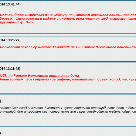
014 13:41:44)
мольский пос химическая д1 33 м&#178; на 2 этаже 9-этажного панельного до
дерево. . сануз совмещ в кафеле. линолеум. окна пластик. меб частично - ст
кух гарнитур . 9+сч
014 13:25:27)
московская рахова архипелаг 33 м&#178; на.1 и 2 этаже 9-этажного панельног
014 13:11:48)
#178; на 7 этаже 9-этажного кирпичного дома
адовая горпарк . все современное. кафель, машавтомат, диван, холод, тв, кух 
)
районе Сенного/Танкистов, 3 комнаты+кухня, отдельно-стоящий, есть двор, в доме г
ш -летний, дом в хорошем состоянии, есть вся самая необходимая мебель, сдается
)