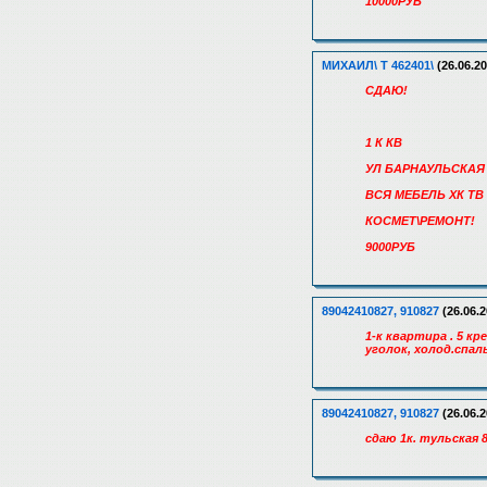
10000РУБ
МИХАИЛ\ Т 462401\
(26.06.20
СДАЮ!
1 К КВ
УЛ БАРНАУЛЬСКАЯ
ВСЯ МЕБЕЛЬ ХК ТВ
КОСМЕТ\РЕМОНТ!
9000РУБ
89042410827, 910827
(26.06.2
1-к квартира . 5 к
уголок, холод.спальн
89042410827, 910827
(26.06.2
сдаю 1к. тульская 8