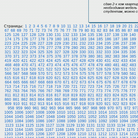
сдаю 2-х ком кварти
необходимая мебель 
студентам, можно с
Страницы:
1
2
3
4
5
6
7
8
9
10
11
12
13
14
15
16
17
18
19
20
21
2
67
68
69
70
71
72
73
74
75
76
77
78
79
80
81
82
83
84
85
86
87
8
125
126
127
128
129
130
131
132
133
134
135
136
137
138
139
140
174
175
176
177
178
179
180
181
182
183
184
185
186
187
188
189
223
224
225
226
227
228
229
230
231
232
233
234
235
236
237
238
272
273
274
275
276
277
278
279
280
281
282
283
284
285
286
287
321
322
323
324
325
326
327
328
329
330
331
332
333
334
335
336
370
371
372
373
374
375
376
377
378
379
380
381
382
383
384
385
419
420
421
422
423
424
425
426
427
428
429
430
431
432
433
434
468
469
470
471
472
473
474
475
476
477
478
479
480
481
482
483
517
518
519
520
521
522
523
524
525
526
527
528
529
530
531
532
566
567
568
569
570
571
572
573
574
575
576
577
578
579
580
581
615
616
617
618
619
620
621
622
623
624
625
626
627
628
629
630
664
665
666
667
668
669
670
671
672
673
674
675
676
677
678
679
713
714
715
716
717
718
719
720
721
722
723
724
725
726
727
728
762
763
764
765
766
767
768
769
770
771
772
773
774
775
776
777
811
812
813
814
815
816
817
818
819
820
821
822
823
824
825
826
860
861
862
863
864
865
866
867
868
869
870
871
872
873
874
875
909
910
911
912
913
914
915
916
917
918
919
920
921
922
923
924
958
959
960
961
962
963
964
965
966
967
968
969
970
971
972
97
1005
1006
1007
1008
1009
1010
1011
1012
1013
1014
1015
1016
101
1044
1045
1046
1047
1048
1049
1050
1051
1052
1053
1054
1055
105
1083
1084
1085
1086
1087
1088
1089
1090
1091
1092
1093
1094
109
1123
1124
1125
1126
1127
1128
1129
1130
1131
1132
1133
1134
1135
1163
1164
1165
1166
1167
1168
1169
1170
1171
1172
1173
1174
1175
1203
1204
1205
1206
1207
1208
1209
1210
1211
1212
1213
1214
121