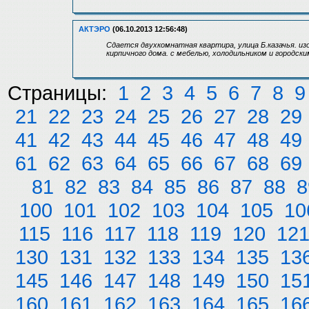
АКТЭРО
(06.10.2013 12:56:48)
Сдается двухкомнатная квартира, улица Б.казачья. из
кирпичного дома. с мебелью, холодильником и городски
Страницы:
1
2
3
4
5
6
7
8
9
21
22
23
24
25
26
27
28
29
41
42
43
44
45
46
47
48
49
61
62
63
64
65
66
67
68
69
81
82
83
84
85
86
87
88
8
100
101
102
103
104
105
10
115
116
117
118
119
120
12
130
131
132
133
134
135
13
145
146
147
148
149
150
15
160
161
162
163
164
165
16