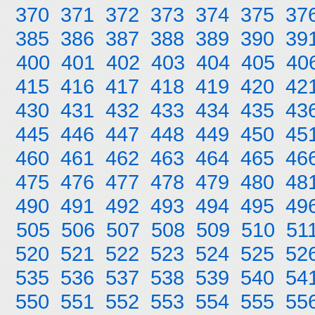
370
371
372
373
374
375
37
385
386
387
388
389
390
39
400
401
402
403
404
405
40
415
416
417
418
419
420
42
430
431
432
433
434
435
43
445
446
447
448
449
450
45
460
461
462
463
464
465
46
475
476
477
478
479
480
48
490
491
492
493
494
495
49
505
506
507
508
509
510
51
520
521
522
523
524
525
52
535
536
537
538
539
540
54
550
551
552
553
554
555
55