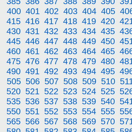
385
386
387
388
389
390
39
400
401
402
403
404
405
40
415
416
417
418
419
420
42
430
431
432
433
434
435
43
445
446
447
448
449
450
45
460
461
462
463
464
465
46
475
476
477
478
479
480
48
490
491
492
493
494
495
49
505
506
507
508
509
510
51
520
521
522
523
524
525
52
535
536
537
538
539
540
54
550
551
552
553
554
555
55
565
566
567
568
569
570
57
580
581
582
583
584
585
58