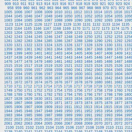
909
910
911
912
913
914
915
916
917
918
919
920
921
922
923
924
958
959
960
961
962
963
964
965
966
967
968
969
970
971
972
97
1005
1006
1007
1008
1009
1010
1011
1012
1013
1014
1015
1016
101
1044
1045
1046
1047
1048
1049
1050
1051
1052
1053
1054
1055
105
1083
1084
1085
1086
1087
1088
1089
1090
1091
1092
1093
1094
109
1123
1124
1125
1126
1127
1128
1129
1130
1131
1132
1133
1134
1135
1163
1164
1165
1166
1167
1168
1169
1170
1171
1172
1173
1174
1175
1203
1204
1205
1206
1207
1208
1209
1210
1211
1212
1213
1214
121
1242
1243
1244
1245
1246
1247
1248
1249
1250
1251
1252
1253
125
1281
1282
1283
1284
1285
1286
1287
1288
1289
1290
1291
1292
129
1320
1321
1322
1323
1324
1325
1326
1327
1328
1329
1330
1331
133
1359
1360
1361
1362
1363
1364
1365
1366
1367
1368
1369
1370
137
1398
1399
1400
1401
1402
1403
1404
1405
1406
1407
1408
1409
141
1437
1438
1439
1440
1441
1442
1443
1444
1445
1446
1447
1448
144
1476
1477
1478
1479
1480
1481
1482
1483
1484
1485
1486
1487
148
1515
1516
1517
1518
1519
1520
1521
1522
1523
1524
1525
1526
152
1554
1555
1556
1557
1558
1559
1560
1561
1562
1563
1564
1565
156
1593
1594
1595
1596
1597
1598
1599
1600
1601
1602
1603
1604
160
1632
1633
1634
1635
1636
1637
1638
1639
1640
1641
1642
1643
164
1671
1672
1673
1674
1675
1676
1677
1678
1679
1680
1681
1682
168
1710
1711
1712
1713
1714
1715
1716
1717
1718
1719
1720
1721
172
1749
1750
1751
1752
1753
1754
1755
1756
1757
1758
1759
1760
176
1788
1789
1790
1791
1792
1793
1794
1795
1796
1797
1798
1799
180
1827
1828
1829
1830
1831
1832
1833
1834
1835
1836
1837
1838
183
1866
1867
1868
1869
1870
1871
1872
1873
1874
1875
1876
1877
187
1905
1906
1907
1908
1909
1910
1911
1912
1913
1914
1915
1916
191
1944
1945
1946
1947
1948
1949
1950
1951
1952
1953
1954
1955
195
1983
1984
1985
1986
1987
1988
1989
1990
1991
1992
1993
1994
199
2022
2023
2024
2025
2026
2027
2028
2029
2030
2031
2032
2033
203
2061
2062
2063
2064
2065
2066
2067
2068
2069
2070
2071
2072
207
2100
2101
2102
2103
2104
2105
2106
2107
2108
2109
2110
2111
211
2139
2140
2141
2142
2143
2144
2145
2146
2147
2148
2149
2150
215