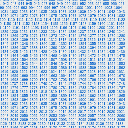
1
942
943
944
945
946
947
948
949
950
951
952
953
954
955
956
957
90
991
992
993
994
995
996
997
998
999
1000
1001
1002
1003
1004
1031
1032
1033
1034
1035
1036
1037
1038
1039
1040
1041
1042
1043
1070
1071
1072
1073
1074
1075
1076
1077
1078
1079
1080
1081
1082
109
1110
1111
1112
1113
1114
1115
1116
1117
1118
1119
1120
1121
1122
9
1150
1151
1152
1153
1154
1155
1156
1157
1158
1159
1160
1161
1162
9
1190
1191
1192
1193
1194
1195
1196
1197
1198
1199
1200
1201
1202
1229
1230
1231
1232
1233
1234
1235
1236
1237
1238
1239
1240
1241
1268
1269
1270
1271
1272
1273
1274
1275
1276
1277
1278
1279
1280
1307
1308
1309
1310
1311
1312
1313
1314
1315
1316
1317
1318
1319
1346
1347
1348
1349
1350
1351
1352
1353
1354
1355
1356
1357
1358
1385
1386
1387
1388
1389
1390
1391
1392
1393
1394
1395
1396
1397
1424
1425
1426
1427
1428
1429
1430
1431
1432
1433
1434
1435
1436
1463
1464
1465
1466
1467
1468
1469
1470
1471
1472
1473
1474
1475
1502
1503
1504
1505
1506
1507
1508
1509
1510
1511
1512
1513
1514
1541
1542
1543
1544
1545
1546
1547
1548
1549
1550
1551
1552
1553
1580
1581
1582
1583
1584
1585
1586
1587
1588
1589
1590
1591
1592
1619
1620
1621
1622
1623
1624
1625
1626
1627
1628
1629
1630
1631
1658
1659
1660
1661
1662
1663
1664
1665
1666
1667
1668
1669
1670
1697
1698
1699
1700
1701
1702
1703
1704
1705
1706
1707
1708
1709
1736
1737
1738
1739
1740
1741
1742
1743
1744
1745
1746
1747
1748
1775
1776
1777
1778
1779
1780
1781
1782
1783
1784
1785
1786
1787
1814
1815
1816
1817
1818
1819
1820
1821
1822
1823
1824
1825
1826
1853
1854
1855
1856
1857
1858
1859
1860
1861
1862
1863
1864
1865
1892
1893
1894
1895
1896
1897
1898
1899
1900
1901
1902
1903
1904
1931
1932
1933
1934
1935
1936
1937
1938
1939
1940
1941
1942
1943
1970
1971
1972
1973
1974
1975
1976
1977
1978
1979
1980
1981
1982
2009
2010
2011
2012
2013
2014
2015
2016
2017
2018
2019
2020
2021
2048
2049
2050
2051
2052
2053
2054
2055
2056
2057
2058
2059
2060
2087
2088
2089
2090
2091
2092
2093
2094
2095
2096
2097
2098
2099
2126
2127
2128
2129
2130
2131
2132
2133
2134
2135
2136
2137
2138
2165
2166
2167
2168
2169
2170
2171
2172
2173
2174
2175
2176
2177