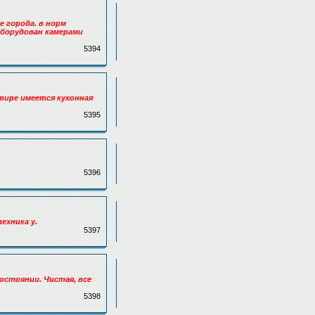
е города. в норм
оборудован камерами
5394
ртире имеется кухонная
5395
5396
ехника у.
5397
состоянии. Чистая, все
5398