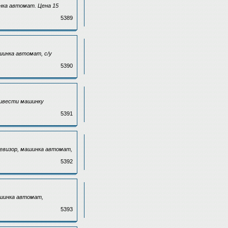
инка автомат. Цена 15
5389
шинка автомат, с/у
5390
привести машинку
5391
левизор, машинка автомат,
5392
ашинка автомат,
5393