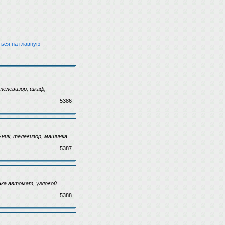
ться на главную
телевизор, шкаф,
5386
ьник, телевизор, машинка
5387
нка автомат, угловой
5388