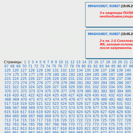
89042410827, 910827
(19.05.2
3-к квартира ПОЛИ
необходимое,стира
89042410827, 910827
(19.05.2
2-к кв. 1-й Соколо
ЖК, газовая колонк
после капремонта.
Страницы:
1
2
3
4
5
6
7
8
9
10
11
12
13
14
15
16
17
18
19
20
21
2
67
68
69
70
71
72
73
74
75
76
77
78
79
80
81
82
83
84
85
86
87
8
125
126
127
128
129
130
131
132
133
134
135
136
137
138
139
140
174
175
176
177
178
179
180
181
182
183
184
185
186
187
188
189
223
224
225
226
227
228
229
230
231
232
233
234
235
236
237
238
272
273
274
275
276
277
278
279
280
281
282
283
284
285
286
287
321
322
323
324
325
326
327
328
329
330
331
332
333
334
335
336
370
371
372
373
374
375
376
377
378
379
380
381
382
383
384
385
419
420
421
422
423
424
425
426
427
428
429
430
431
432
433
434
468
469
470
471
472
473
474
475
476
477
478
479
480
481
482
483
517
518
519
520
521
522
523
524
525
526
527
528
529
530
531
532
566
567
568
569
570
571
572
573
574
575
576
577
578
579
580
581
615
616
617
618
619
620
621
622
623
624
625
626
627
628
629
630
664
665
666
667
668
669
670
671
672
673
674
675
676
677
678
679
713
714
715
716
717
718
719
720
721
722
723
724
725
726
727
728
762
763
764
765
766
767
768
769
770
771
772
773
774
775
776
777
811
812
813
814
815
816
817
818
819
820
821
822
823
824
825
826
860
861
862
863
864
865
866
867
868
869
870
871
872
873
874
875