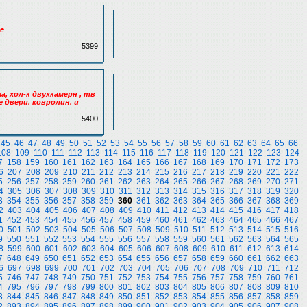
е
5399
а, хол-к двухкамерн , тв
 двери. ковролин. и
5400
45
46
47
48
49
50
51
52
53
54
55
56
57
58
59
60
61
62
63
64
65
66
108
109
110
111
112
113
114
115
116
117
118
119
120
121
122
123
124
7
158
159
160
161
162
163
164
165
166
167
168
169
170
171
172
173
6
207
208
209
210
211
212
213
214
215
216
217
218
219
220
221
222
5
256
257
258
259
260
261
262
263
264
265
266
267
268
269
270
271
4
305
306
307
308
309
310
311
312
313
314
315
316
317
318
319
320
3
354
355
356
357
358
359
360
361
362
363
364
365
366
367
368
369
2
403
404
405
406
407
408
409
410
411
412
413
414
415
416
417
418
1
452
453
454
455
456
457
458
459
460
461
462
463
464
465
466
467
0
501
502
503
504
505
506
507
508
509
510
511
512
513
514
515
516
9
550
551
552
553
554
555
556
557
558
559
560
561
562
563
564
565
8
599
600
601
602
603
604
605
606
607
608
609
610
611
612
613
614
7
648
649
650
651
652
653
654
655
656
657
658
659
660
661
662
663
6
697
698
699
700
701
702
703
704
705
706
707
708
709
710
711
712
5
746
747
748
749
750
751
752
753
754
755
756
757
758
759
760
761
4
795
796
797
798
799
800
801
802
803
804
805
806
807
808
809
810
3
844
845
846
847
848
849
850
851
852
853
854
855
856
857
858
859
2
893
894
895
896
897
898
899
900
901
902
903
904
905
906
907
908