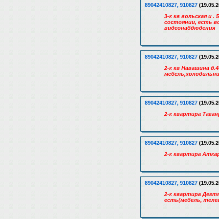
89042410827, 910827
(19.05.2
3-к кв вольская и 
состоянии, есть в
видеонабдюдения
89042410827, 910827
(19.05.2
2-к кв Навашина д.
мебель,холодильни
89042410827, 910827
(19.05.2
2-к квартира Таган
89042410827, 910827
(19.05.2
2-к квартира Аткар
89042410827, 910827
(19.05.2
2-к квартира Дегтя
есть(мебель, теле