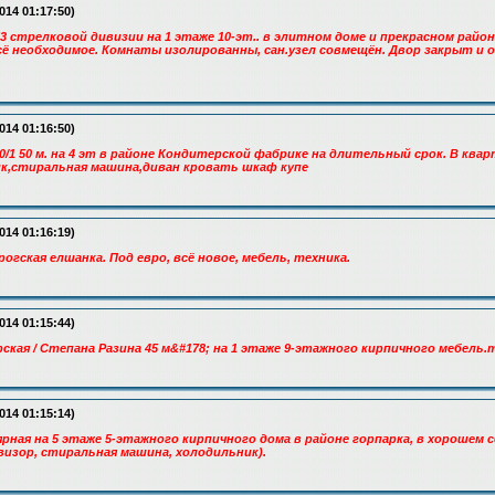
014 01:17:50)
. 53 стрелковой дивизии на 1 этаже 10-эт.. в элитном доме и прекрасном район
сё необходимое. Комнаты изолированны, сан.узел совмещён. Двор закрыт и 
014 01:16:50)
40/1 50 м. на 4 эт в районе Кондитерской фабрике на длительный срок. В ква
к,стиральная машина,диван кровать шкаф купе
014 01:16:19)
рогская елшанка. Под евро, всё новое, мебель, техника.
014 01:15:44)
ская / Степана Разина 45 м&#178; на 1 этаже 9-этажного кирпичного мебель.т
014 01:15:14)
рная на 5 этаже 5-этажного кирпичного дома в районе горпарка, в хорошем 
визор, стиральная машина, холодильник).