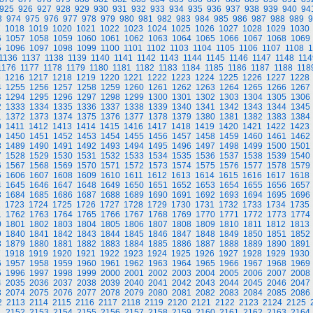
925
926
927
928
929
930
931
932
933
934
935
936
937
938
939
940
94
3
974
975
976
977
978
979
980
981
982
983
984
985
986
987
988
989
9
7
1018
1019
1020
1021
1022
1023
1024
1025
1026
1027
1028
1029
1030
6
1057
1058
1059
1060
1061
1062
1063
1064
1065
1066
1067
1068
1069
5
1096
1097
1098
1099
1100
1101
1102
1103
1104
1105
1106
1107
1108
1
1136
1137
1138
1139
1140
1141
1142
1143
1144
1145
1146
1147
1148
114
1176
1177
1178
1179
1180
1181
1182
1183
1184
1185
1186
1187
1188
118
5
1216
1217
1218
1219
1220
1221
1222
1223
1224
1225
1226
1227
1228
4
1255
1256
1257
1258
1259
1260
1261
1262
1263
1264
1265
1266
1267
3
1294
1295
1296
1297
1298
1299
1300
1301
1302
1303
1304
1305
1306
2
1333
1334
1335
1336
1337
1338
1339
1340
1341
1342
1343
1344
1345
1
1372
1373
1374
1375
1376
1377
1378
1379
1380
1381
1382
1383
1384
0
1411
1412
1413
1414
1415
1416
1417
1418
1419
1420
1421
1422
1423
9
1450
1451
1452
1453
1454
1455
1456
1457
1458
1459
1460
1461
1462
8
1489
1490
1491
1492
1493
1494
1495
1496
1497
1498
1499
1500
1501
7
1528
1529
1530
1531
1532
1533
1534
1535
1536
1537
1538
1539
1540
6
1567
1568
1569
1570
1571
1572
1573
1574
1575
1576
1577
1578
1579
5
1606
1607
1608
1609
1610
1611
1612
1613
1614
1615
1616
1617
1618
4
1645
1646
1647
1648
1649
1650
1651
1652
1653
1654
1655
1656
1657
3
1684
1685
1686
1687
1688
1689
1690
1691
1692
1693
1694
1695
1696
2
1723
1724
1725
1726
1727
1728
1729
1730
1731
1732
1733
1734
1735
1
1762
1763
1764
1765
1766
1767
1768
1769
1770
1771
1772
1773
1774
0
1801
1802
1803
1804
1805
1806
1807
1808
1809
1810
1811
1812
1813
9
1840
1841
1842
1843
1844
1845
1846
1847
1848
1849
1850
1851
1852
8
1879
1880
1881
1882
1883
1884
1885
1886
1887
1888
1889
1890
1891
7
1918
1919
1920
1921
1922
1923
1924
1925
1926
1927
1928
1929
1930
6
1957
1958
1959
1960
1961
1962
1963
1964
1965
1966
1967
1968
1969
5
1996
1997
1998
1999
2000
2001
2002
2003
2004
2005
2006
2007
2008
4
2035
2036
2037
2038
2039
2040
2041
2042
2043
2044
2045
2046
2047
3
2074
2075
2076
2077
2078
2079
2080
2081
2082
2083
2084
2085
2086
2
2113
2114
2115
2116
2117
2118
2119
2120
2121
2122
2123
2124
2125
1
2152
2153
2154
2155
2156
2157
2158
2159
2160
2161
2162
2163
2164