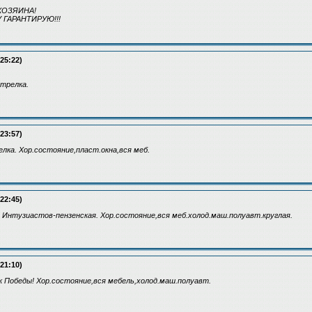
ХОЗЯИНА!
 ГАРАНТИРУЮ!!!
:25:22)
трелка.
:23:57)
елка. Хор.состояние,пласт.окна,вся меб.
:22:45)
-т Интузиастов-пензенская. Хор.состояние,вся меб.холод.маш.полуавт.круглая.
:21:10)
арк Победы! Хор.состояние,вся мебель,холод.маш.полуавт.