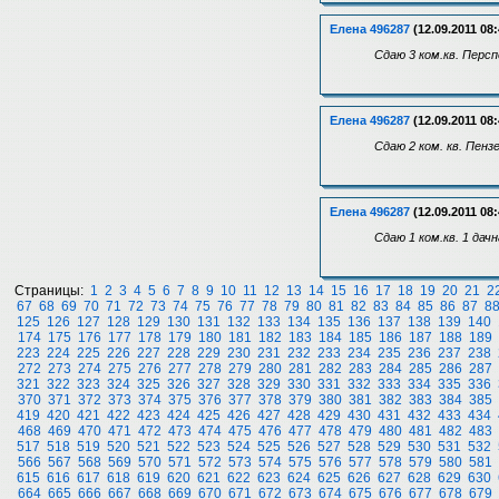
Елена 496287
(12.09.2011 08:
Сдаю 3 ком.кв. Персп
Елена 496287
(12.09.2011 08:
Сдаю 2 ком. кв. Пенз
Елена 496287
(12.09.2011 08:
Сдаю 1 ком.кв. 1 дач
Страницы:
1
2
3
4
5
6
7
8
9
10
11
12
13
14
15
16
17
18
19
20
21
2
67
68
69
70
71
72
73
74
75
76
77
78
79
80
81
82
83
84
85
86
87
8
125
126
127
128
129
130
131
132
133
134
135
136
137
138
139
140
174
175
176
177
178
179
180
181
182
183
184
185
186
187
188
189
223
224
225
226
227
228
229
230
231
232
233
234
235
236
237
238
272
273
274
275
276
277
278
279
280
281
282
283
284
285
286
287
321
322
323
324
325
326
327
328
329
330
331
332
333
334
335
336
370
371
372
373
374
375
376
377
378
379
380
381
382
383
384
385
419
420
421
422
423
424
425
426
427
428
429
430
431
432
433
434
468
469
470
471
472
473
474
475
476
477
478
479
480
481
482
483
517
518
519
520
521
522
523
524
525
526
527
528
529
530
531
532
566
567
568
569
570
571
572
573
574
575
576
577
578
579
580
581
615
616
617
618
619
620
621
622
623
624
625
626
627
628
629
630
664
665
666
667
668
669
670
671
672
673
674
675
676
677
678
679