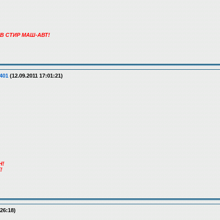
ТВ СТИР МАШ-АВТ!
401
(12.09.2011 17:01:21)
Н!
!
:26:18)