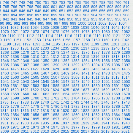
5
746
747
748
749
750
751
752
753
754
755
756
757
758
759
760
761
4
795
796
797
798
799
800
801
802
803
804
805
806
807
808
809
810
3
844
845
846
847
848
849
850
851
852
853
854
855
856
857
858
859
2
893
894
895
896
897
898
899
900
901
902
903
904
905
906
907
908
1
942
943
944
945
946
947
948
949
950
951
952
953
954
955
956
957
90
991
992
993
994
995
996
997
998
999
1000
1001
1002
1003
1004
1031
1032
1033
1034
1035
1036
1037
1038
1039
1040
1041
1042
1043
1070
1071
1072
1073
1074
1075
1076
1077
1078
1079
1080
1081
1082
109
1110
1111
1112
1113
1114
1115
1116
1117
1118
1119
1120
1121
1122
9
1150
1151
1152
1153
1154
1155
1156
1157
1158
1159
1160
1161
1162
9
1190
1191
1192
1193
1194
1195
1196
1197
1198
1199
1200
1201
1202
1229
1230
1231
1232
1233
1234
1235
1236
1237
1238
1239
1240
1241
1268
1269
1270
1271
1272
1273
1274
1275
1276
1277
1278
1279
1280
1307
1308
1309
1310
1311
1312
1313
1314
1315
1316
1317
1318
1319
1346
1347
1348
1349
1350
1351
1352
1353
1354
1355
1356
1357
1358
1385
1386
1387
1388
1389
1390
1391
1392
1393
1394
1395
1396
1397
1424
1425
1426
1427
1428
1429
1430
1431
1432
1433
1434
1435
1436
1463
1464
1465
1466
1467
1468
1469
1470
1471
1472
1473
1474
1475
1502
1503
1504
1505
1506
1507
1508
1509
1510
1511
1512
1513
1514
1541
1542
1543
1544
1545
1546
1547
1548
1549
1550
1551
1552
1553
1580
1581
1582
1583
1584
1585
1586
1587
1588
1589
1590
1591
1592
1619
1620
1621
1622
1623
1624
1625
1626
1627
1628
1629
1630
1631
1658
1659
1660
1661
1662
1663
1664
1665
1666
1667
1668
1669
1670
1697
1698
1699
1700
1701
1702
1703
1704
1705
1706
1707
1708
1709
1736
1737
1738
1739
1740
1741
1742
1743
1744
1745
1746
1747
1748
1775
1776
1777
1778
1779
1780
1781
1782
1783
1784
1785
1786
1787
1814
1815
1816
1817
1818
1819
1820
1821
1822
1823
1824
1825
1826
1853
1854
1855
1856
1857
1858
1859
1860
1861
1862
1863
1864
1865
1892
1893
1894
1895
1896
1897
1898
1899
1900
1901
1902
1903
1904
1931
1932
1933
1934
1935
1936
1937
1938
1939
1940
1941
1942
1943
1970
1971
1972
1973
1974
1975
1976
1977
1978
1979
1980
1981
1982
2009
2010
2011
2012
2013
2014
2015
2016
2017
2018
2019
2020
2021