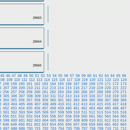
28663
28664
28665
45
46
47
48
49
50
51
52
53
54
55
56
57
58
59
60
61
62
63
64
65
66
108
109
110
111
112
113
114
115
116
117
118
119
120
121
122
123
124
7
158
159
160
161
162
163
164
165
166
167
168
169
170
171
172
173
6
207
208
209
210
211
212
213
214
215
216
217
218
219
220
221
222
5
256
257
258
259
260
261
262
263
264
265
266
267
268
269
270
271
4
305
306
307
308
309
310
311
312
313
314
315
316
317
318
319
320
3
354
355
356
357
358
359
360
361
362
363
364
365
366
367
368
369
2
403
404
405
406
407
408
409
410
411
412
413
414
415
416
417
418
1
452
453
454
455
456
457
458
459
460
461
462
463
464
465
466
467
0
501
502
503
504
505
506
507
508
509
510
511
512
513
514
515
516
9
550
551
552
553
554
555
556
557
558
559
560
561
562
563
564
565
8
599
600
601
602
603
604
605
606
607
608
609
610
611
612
613
614
7
648
649
650
651
652
653
654
655
656
657
658
659
660
661
662
663
6
697
698
699
700
701
702
703
704
705
706
707
708
709
710
711
712