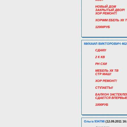
НОВЫЙ ДОМ
ЗАКРЫТЫЙ ДВОР!
ХОР РЕМОНТ!
ХОР\ММ ЕБЕЛЬ ХК 
12000РУБ
МИХАИЛ ВИКТОРОВИЧ 462
СДАЮ!
2 К КВ
РН СХИ
МЕБЕЛЬ ХК ТВ
СТР МАШ!
ХОР РЕМОНТ!
СТ\ПАЕТЫ!
БАЛКОН ЗАСТЕКЛЕ
СДАЕТСЯ ВПЕРВЫЕ
1000РУБ
Ольга 934798
(12.09.2011 16