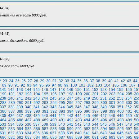
47:37)
ективная все есть 9000 руб.
46:43)
енская без мебели 9000 руб.
45:33)
ная все есть 8000 руб.
2
23
24
25
26
27
28
29
30
31
32
33
34
35
36
37
38
39
40
41
42
43
44
8
89
90
91
92
93
94
95
96
97
98
99
100
101
102
103
104
105
106
107
141
142
143
144
145
146
147
148
149
150
151
152
153
154
155
156
15
190
191
192
193
194
195
196
197
198
199
200
201
202
203
204
205
20
239
240
241
242
243
244
245
246
247
248
249
250
251
252
253
254
25
288
289
290
291
292
293
294
295
296
297
298
299
300
301
302
303
30
337
338
339
340
341
342
343
344
345
346
347
348
349
350
351
352
35
386
387
388
389
390
391
392
393
394
395
396
397
398
399
400
401
40
435
436
437
438
439
440
441
442
443
444
445
446
447
448
449
450
45
484
485
486
487
488
489
490
491
492
493
494
495
496
497
498
499
50
533
534
535
536
537
538
539
540
541
542
543
544
545
546
547
548
54
582
583
584
585
586
587
588
589
590
591
592
593
594
595
596
597
59
631
632
633
634
635
636
637
638
639
640
641
642
643
644
645
646
64
680
681
682
683
684
685
686
687
688
689
690
691
692
693
694
695
69