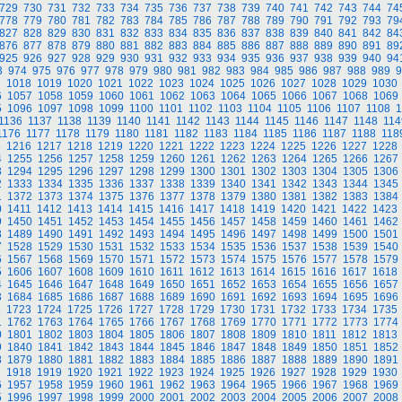
729
730
731
732
733
734
735
736
737
738
739
740
741
742
743
744
74
778
779
780
781
782
783
784
785
786
787
788
789
790
791
792
793
79
827
828
829
830
831
832
833
834
835
836
837
838
839
840
841
842
84
876
877
878
879
880
881
882
883
884
885
886
887
888
889
890
891
89
925
926
927
928
929
930
931
932
933
934
935
936
937
938
939
940
94
3
974
975
976
977
978
979
980
981
982
983
984
985
986
987
988
989
9
7
1018
1019
1020
1021
1022
1023
1024
1025
1026
1027
1028
1029
1030
6
1057
1058
1059
1060
1061
1062
1063
1064
1065
1066
1067
1068
1069
5
1096
1097
1098
1099
1100
1101
1102
1103
1104
1105
1106
1107
1108
1
1136
1137
1138
1139
1140
1141
1142
1143
1144
1145
1146
1147
1148
114
1176
1177
1178
1179
1180
1181
1182
1183
1184
1185
1186
1187
1188
118
5
1216
1217
1218
1219
1220
1221
1222
1223
1224
1225
1226
1227
1228
4
1255
1256
1257
1258
1259
1260
1261
1262
1263
1264
1265
1266
1267
3
1294
1295
1296
1297
1298
1299
1300
1301
1302
1303
1304
1305
1306
2
1333
1334
1335
1336
1337
1338
1339
1340
1341
1342
1343
1344
1345
1
1372
1373
1374
1375
1376
1377
1378
1379
1380
1381
1382
1383
1384
0
1411
1412
1413
1414
1415
1416
1417
1418
1419
1420
1421
1422
1423
9
1450
1451
1452
1453
1454
1455
1456
1457
1458
1459
1460
1461
1462
8
1489
1490
1491
1492
1493
1494
1495
1496
1497
1498
1499
1500
1501
7
1528
1529
1530
1531
1532
1533
1534
1535
1536
1537
1538
1539
1540
6
1567
1568
1569
1570
1571
1572
1573
1574
1575
1576
1577
1578
1579
5
1606
1607
1608
1609
1610
1611
1612
1613
1614
1615
1616
1617
1618
4
1645
1646
1647
1648
1649
1650
1651
1652
1653
1654
1655
1656
1657
3
1684
1685
1686
1687
1688
1689
1690
1691
1692
1693
1694
1695
1696
2
1723
1724
1725
1726
1727
1728
1729
1730
1731
1732
1733
1734
1735
1
1762
1763
1764
1765
1766
1767
1768
1769
1770
1771
1772
1773
1774
0
1801
1802
1803
1804
1805
1806
1807
1808
1809
1810
1811
1812
1813
9
1840
1841
1842
1843
1844
1845
1846
1847
1848
1849
1850
1851
1852
8
1879
1880
1881
1882
1883
1884
1885
1886
1887
1888
1889
1890
1891
7
1918
1919
1920
1921
1922
1923
1924
1925
1926
1927
1928
1929
1930
6
1957
1958
1959
1960
1961
1962
1963
1964
1965
1966
1967
1968
1969
5
1996
1997
1998
1999
2000
2001
2002
2003
2004
2005
2006
2007
2008