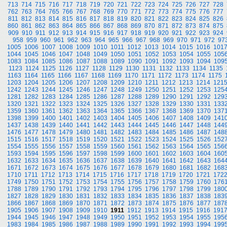
713
714
715
716
717
718
719
720
721
722
723
724
725
726
727
728
762
763
764
765
766
767
768
769
770
771
772
773
774
775
776
777
811
812
813
814
815
816
817
818
819
820
821
822
823
824
825
826
860
861
862
863
864
865
866
867
868
869
870
871
872
873
874
875
909
910
911
912
913
914
915
916
917
918
919
920
921
922
923
924
958
959
960
961
962
963
964
965
966
967
968
969
970
971
972
97
1005
1006
1007
1008
1009
1010
1011
1012
1013
1014
1015
1016
101
1044
1045
1046
1047
1048
1049
1050
1051
1052
1053
1054
1055
105
1083
1084
1085
1086
1087
1088
1089
1090
1091
1092
1093
1094
109
1123
1124
1125
1126
1127
1128
1129
1130
1131
1132
1133
1134
1135
1163
1164
1165
1166
1167
1168
1169
1170
1171
1172
1173
1174
1175
1203
1204
1205
1206
1207
1208
1209
1210
1211
1212
1213
1214
121
1242
1243
1244
1245
1246
1247
1248
1249
1250
1251
1252
1253
125
1281
1282
1283
1284
1285
1286
1287
1288
1289
1290
1291
1292
129
1320
1321
1322
1323
1324
1325
1326
1327
1328
1329
1330
1331
133
1359
1360
1361
1362
1363
1364
1365
1366
1367
1368
1369
1370
137
1398
1399
1400
1401
1402
1403
1404
1405
1406
1407
1408
1409
141
1437
1438
1439
1440
1441
1442
1443
1444
1445
1446
1447
1448
144
1476
1477
1478
1479
1480
1481
1482
1483
1484
1485
1486
1487
148
1515
1516
1517
1518
1519
1520
1521
1522
1523
1524
1525
1526
152
1554
1555
1556
1557
1558
1559
1560
1561
1562
1563
1564
1565
156
1593
1594
1595
1596
1597
1598
1599
1600
1601
1602
1603
1604
160
1632
1633
1634
1635
1636
1637
1638
1639
1640
1641
1642
1643
164
1671
1672
1673
1674
1675
1676
1677
1678
1679
1680
1681
1682
168
1710
1711
1712
1713
1714
1715
1716
1717
1718
1719
1720
1721
172
1749
1750
1751
1752
1753
1754
1755
1756
1757
1758
1759
1760
176
1788
1789
1790
1791
1792
1793
1794
1795
1796
1797
1798
1799
180
1827
1828
1829
1830
1831
1832
1833
1834
1835
1836
1837
1838
183
1866
1867
1868
1869
1870
1871
1872
1873
1874
1875
1876
1877
187
1905
1906
1907
1908
1909
1910
1911
1912
1913
1914
1915
1916
191
1944
1945
1946
1947
1948
1949
1950
1951
1952
1953
1954
1955
195
1983
1984
1985
1986
1987
1988
1989
1990
1991
1992
1993
1994
199