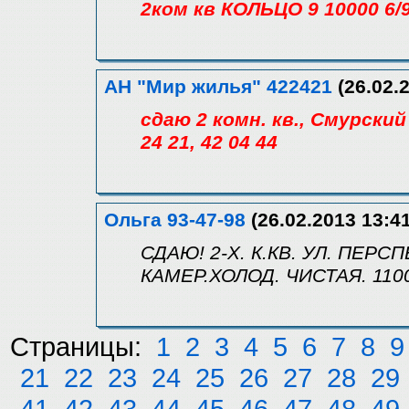
2ком кв КОЛЬЦО 9 10000 6/
АН "Мир жилья" 422421
(26.02.2
сдаю 2 комн. кв., Смурский 
24 21, 42 04 44
Ольга 93-47-98
(26.02.2013 13:41
СДАЮ! 2-Х. К.КВ. УЛ. ПЕР
КАМЕР.ХОЛОД. ЧИСТАЯ. 110
Страницы:
1
2
3
4
5
6
7
8
9
21
22
23
24
25
26
27
28
29
41
42
43
44
45
46
47
48
49