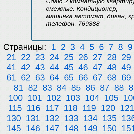
Сдаю 2 комнатную квартиру
смежные. Кондиционер,
машинка автомат, диван, кр
телефон. 769888
Страницы:
1
2
3
4
5
6
7
8
9
21
22
23
24
25
26
27
28
29
41
42
43
44
45
46
47
48
49
61
62
63
64
65
66
67
68
69
81
82
83
84
85
86
87
88
8
100
101
102
103
104
105
10
115
116
117
118
119
120
12
130
131
132
133
134
135
13
145
146
147
148
149
150
15