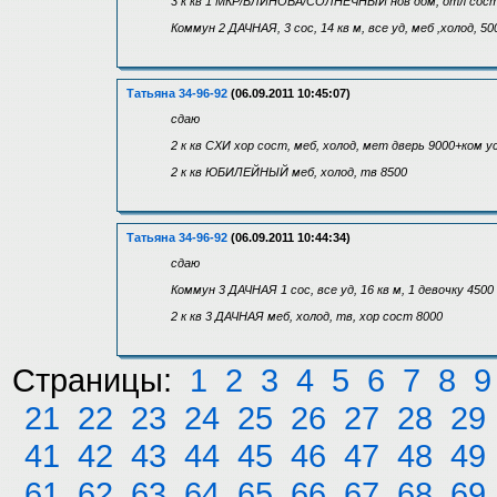
3 к кв 1 МКР/БЛИНОВА/СОЛНЕЧНЫЙ нов дом, отл сост,
Коммун 2 ДАЧНАЯ, 3 сос, 14 кв м, все уд, меб ,холод, 50
Татьяна 34-96-92
(06.09.2011 10:45:07)
сдаю
2 к кв СХИ хор сост, меб, холод, мет дверь 9000+ком у
2 к кв ЮБИЛЕЙНЫЙ меб, холод, тв 8500
Татьяна 34-96-92
(06.09.2011 10:44:34)
сдаю
Коммун 3 ДАЧНАЯ 1 сос, все уд, 16 кв м, 1 девочку 4500
2 к кв 3 ДАЧНАЯ меб, холод, тв, хор сост 8000
Страницы:
1
2
3
4
5
6
7
8
9
21
22
23
24
25
26
27
28
29
41
42
43
44
45
46
47
48
49
61
62
63
64
65
66
67
68
69