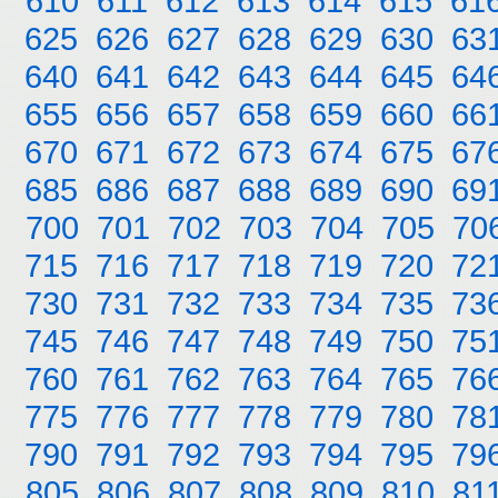
610
611
612
613
614
615
61
625
626
627
628
629
630
63
640
641
642
643
644
645
64
655
656
657
658
659
660
66
670
671
672
673
674
675
67
685
686
687
688
689
690
69
700
701
702
703
704
705
70
715
716
717
718
719
720
72
730
731
732
733
734
735
73
745
746
747
748
749
750
75
760
761
762
763
764
765
76
775
776
777
778
779
780
78
790
791
792
793
794
795
79
805
806
807
808
809
810
81