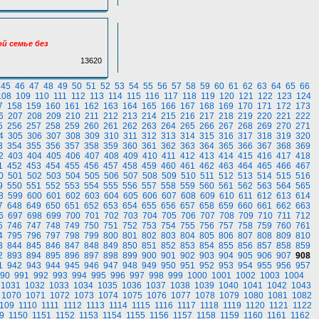
ой семье без
13620
45
46
47
48
49
50
51
52
53
54
55
56
57
58
59
60
61
62
63
64
65
66
108
109
110
111
112
113
114
115
116
117
118
119
120
121
122
123
124
7
158
159
160
161
162
163
164
165
166
167
168
169
170
171
172
173
6
207
208
209
210
211
212
213
214
215
216
217
218
219
220
221
222
5
256
257
258
259
260
261
262
263
264
265
266
267
268
269
270
271
4
305
306
307
308
309
310
311
312
313
314
315
316
317
318
319
320
3
354
355
356
357
358
359
360
361
362
363
364
365
366
367
368
369
2
403
404
405
406
407
408
409
410
411
412
413
414
415
416
417
418
1
452
453
454
455
456
457
458
459
460
461
462
463
464
465
466
467
0
501
502
503
504
505
506
507
508
509
510
511
512
513
514
515
516
9
550
551
552
553
554
555
556
557
558
559
560
561
562
563
564
565
8
599
600
601
602
603
604
605
606
607
608
609
610
611
612
613
614
7
648
649
650
651
652
653
654
655
656
657
658
659
660
661
662
663
6
697
698
699
700
701
702
703
704
705
706
707
708
709
710
711
712
5
746
747
748
749
750
751
752
753
754
755
756
757
758
759
760
761
4
795
796
797
798
799
800
801
802
803
804
805
806
807
808
809
810
3
844
845
846
847
848
849
850
851
852
853
854
855
856
857
858
859
2
893
894
895
896
897
898
899
900
901
902
903
904
905
906
907
908
1
942
943
944
945
946
947
948
949
950
951
952
953
954
955
956
957
90
991
992
993
994
995
996
997
998
999
1000
1001
1002
1003
1004
1031
1032
1033
1034
1035
1036
1037
1038
1039
1040
1041
1042
1043
1070
1071
1072
1073
1074
1075
1076
1077
1078
1079
1080
1081
1082
109
1110
1111
1112
1113
1114
1115
1116
1117
1118
1119
1120
1121
1122
9
1150
1151
1152
1153
1154
1155
1156
1157
1158
1159
1160
1161
1162