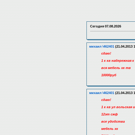
Сегодня
07.08.2026
михаил \462401
(21.04.2013 
сдаю!
1 к кв набережная к
вся мебель хк тв
10000руб
михаил \462401
(21.04.2013 
сдаю!
1 к кв ул вольская 
12эт сжф
все удобства
мебель хк