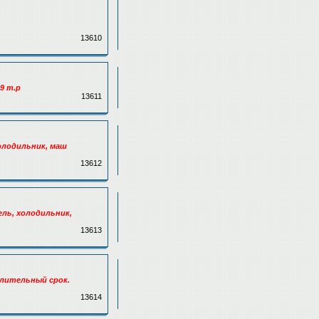
13610
9 т.р
13611
холодильник, маш
13612
ель, холодильник,
13613
длительный срок.
13614