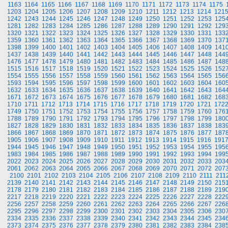
1163
1164
1165
1166
1167
1168
1169
1170
1171
1172
1173
1174
1175
1203
1204
1205
1206
1207
1208
1209
1210
1211
1212
1213
1214
121
1242
1243
1244
1245
1246
1247
1248
1249
1250
1251
1252
1253
125
1281
1282
1283
1284
1285
1286
1287
1288
1289
1290
1291
1292
129
1320
1321
1322
1323
1324
1325
1326
1327
1328
1329
1330
1331
133
1359
1360
1361
1362
1363
1364
1365
1366
1367
1368
1369
1370
137
1398
1399
1400
1401
1402
1403
1404
1405
1406
1407
1408
1409
141
1437
1438
1439
1440
1441
1442
1443
1444
1445
1446
1447
1448
144
1476
1477
1478
1479
1480
1481
1482
1483
1484
1485
1486
1487
148
1515
1516
1517
1518
1519
1520
1521
1522
1523
1524
1525
1526
152
1554
1555
1556
1557
1558
1559
1560
1561
1562
1563
1564
1565
156
1593
1594
1595
1596
1597
1598
1599
1600
1601
1602
1603
1604
160
1632
1633
1634
1635
1636
1637
1638
1639
1640
1641
1642
1643
164
1671
1672
1673
1674
1675
1676
1677
1678
1679
1680
1681
1682
168
1710
1711
1712
1713
1714
1715
1716
1717
1718
1719
1720
1721
172
1749
1750
1751
1752
1753
1754
1755
1756
1757
1758
1759
1760
176
1788
1789
1790
1791
1792
1793
1794
1795
1796
1797
1798
1799
180
1827
1828
1829
1830
1831
1832
1833
1834
1835
1836
1837
1838
183
1866
1867
1868
1869
1870
1871
1872
1873
1874
1875
1876
1877
187
1905
1906
1907
1908
1909
1910
1911
1912
1913
1914
1915
1916
191
1944
1945
1946
1947
1948
1949
1950
1951
1952
1953
1954
1955
195
1983
1984
1985
1986
1987
1988
1989
1990
1991
1992
1993
1994
199
2022
2023
2024
2025
2026
2027
2028
2029
2030
2031
2032
2033
203
2061
2062
2063
2064
2065
2066
2067
2068
2069
2070
2071
2072
207
2100
2101
2102
2103
2104
2105
2106
2107
2108
2109
2110
2111
211
2139
2140
2141
2142
2143
2144
2145
2146
2147
2148
2149
2150
215
2178
2179
2180
2181
2182
2183
2184
2185
2186
2187
2188
2189
219
2217
2218
2219
2220
2221
2222
2223
2224
2225
2226
2227
2228
222
2256
2257
2258
2259
2260
2261
2262
2263
2264
2265
2266
2267
226
2295
2296
2297
2298
2299
2300
2301
2302
2303
2304
2305
2306
230
2334
2335
2336
2337
2338
2339
2340
2341
2342
2343
2344
2345
234
2373
2374
2375
2376
2377
2378
2379
2380
2381
2382
2383
2384
238