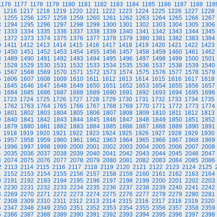
1176
1177
1178
1179
1180
1181
1182
1183
1184
1185
1186
1187
1188
118
5
1216
1217
1218
1219
1220
1221
1222
1223
1224
1225
1226
1227
1228
4
1255
1256
1257
1258
1259
1260
1261
1262
1263
1264
1265
1266
1267
3
1294
1295
1296
1297
1298
1299
1300
1301
1302
1303
1304
1305
1306
2
1333
1334
1335
1336
1337
1338
1339
1340
1341
1342
1343
1344
1345
1
1372
1373
1374
1375
1376
1377
1378
1379
1380
1381
1382
1383
1384
0
1411
1412
1413
1414
1415
1416
1417
1418
1419
1420
1421
1422
1423
9
1450
1451
1452
1453
1454
1455
1456
1457
1458
1459
1460
1461
1462
8
1489
1490
1491
1492
1493
1494
1495
1496
1497
1498
1499
1500
1501
7
1528
1529
1530
1531
1532
1533
1534
1535
1536
1537
1538
1539
1540
6
1567
1568
1569
1570
1571
1572
1573
1574
1575
1576
1577
1578
1579
5
1606
1607
1608
1609
1610
1611
1612
1613
1614
1615
1616
1617
1618
4
1645
1646
1647
1648
1649
1650
1651
1652
1653
1654
1655
1656
1657
3
1684
1685
1686
1687
1688
1689
1690
1691
1692
1693
1694
1695
1696
2
1723
1724
1725
1726
1727
1728
1729
1730
1731
1732
1733
1734
1735
1
1762
1763
1764
1765
1766
1767
1768
1769
1770
1771
1772
1773
1774
0
1801
1802
1803
1804
1805
1806
1807
1808
1809
1810
1811
1812
1813
9
1840
1841
1842
1843
1844
1845
1846
1847
1848
1849
1850
1851
1852
8
1879
1880
1881
1882
1883
1884
1885
1886
1887
1888
1889
1890
1891
7
1918
1919
1920
1921
1922
1923
1924
1925
1926
1927
1928
1929
1930
6
1957
1958
1959
1960
1961
1962
1963
1964
1965
1966
1967
1968
1969
5
1996
1997
1998
1999
2000
2001
2002
2003
2004
2005
2006
2007
2008
4
2035
2036
2037
2038
2039
2040
2041
2042
2043
2044
2045
2046
2047
3
2074
2075
2076
2077
2078
2079
2080
2081
2082
2083
2084
2085
2086
2
2113
2114
2115
2116
2117
2118
2119
2120
2121
2122
2123
2124
2125
1
2152
2153
2154
2155
2156
2157
2158
2159
2160
2161
2162
2163
2164
0
2191
2192
2193
2194
2195
2196
2197
2198
2199
2200
2201
2202
2203
9
2230
2231
2232
2233
2234
2235
2236
2237
2238
2239
2240
2241
2242
8
2269
2270
2271
2272
2273
2274
2275
2276
2277
2278
2279
2280
2281
7
2308
2309
2310
2311
2312
2313
2314
2315
2316
2317
2318
2319
2320
6
2347
2348
2349
2350
2351
2352
2353
2354
2355
2356
2357
2358
2359
5
2386
2387
2388
2389
2390
2391
2392
2393
2394
2395
2396
2397
2398