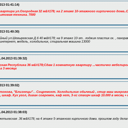
2013 01:41:14)
квартира ул.Огородная 32 м&#178; на 2 этаже 10-этажного кирпичного дома.
ытовая техника. 7000
013 01:40:30)
йный ул.Шевыревская Д.6 40 м&#178; на 9 этаже 10-эт.. лоджия пластик ок. , панор
 интернет, мебель, холодильник, стиральная машина 13000
.04.2013 01:39:32)
есная Республика 36 м&#178;Сдам 1 комнатную квартиру ...частично мебелиро
а 3 месяца
013 01:39:02)
нтонова, "Близнецы". . Соцремонт. Холодильник обычный , стир маш микров
, шкаф. Кух угол, диван современ, каф нет, 3-хс створч шкаф 10.000 в месяц +
.04.2013 01:38:03)
хметьевская .36 м&#178; на 4 этаже 5-этажного кирпичного дома. прошлом году дела