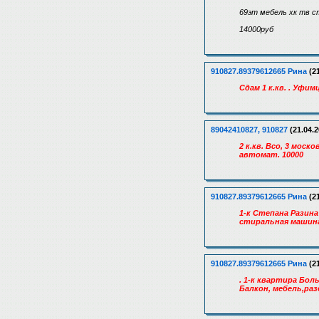
69эт мебель хк тв 
14000руб
910827.89379612665 Рина
(21
Сдам 1 к.кв. . Уфи
89042410827, 910827
(21.04.2
2 к.кв. Всо, 3 мос
автомат. 10000
910827.89379612665 Рина
(21
1-к Степана Разина
стиральная машина
910827.89379612665 Рина
(21
. 1-к квартира Бол
Балкон, мебель,раз