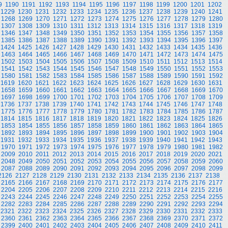
9
1190
1191
1192
1193
1194
1195
1196
1197
1198
1199
1200
1201
1202
1229
1230
1231
1232
1233
1234
1235
1236
1237
1238
1239
1240
1241
1268
1269
1270
1271
1272
1273
1274
1275
1276
1277
1278
1279
1280
1307
1308
1309
1310
1311
1312
1313
1314
1315
1316
1317
1318
1319
1346
1347
1348
1349
1350
1351
1352
1353
1354
1355
1356
1357
1358
1385
1386
1387
1388
1389
1390
1391
1392
1393
1394
1395
1396
1397
1424
1425
1426
1427
1428
1429
1430
1431
1432
1433
1434
1435
1436
1463
1464
1465
1466
1467
1468
1469
1470
1471
1472
1473
1474
1475
1502
1503
1504
1505
1506
1507
1508
1509
1510
1511
1512
1513
1514
1541
1542
1543
1544
1545
1546
1547
1548
1549
1550
1551
1552
1553
1580
1581
1582
1583
1584
1585
1586
1587
1588
1589
1590
1591
1592
1619
1620
1621
1622
1623
1624
1625
1626
1627
1628
1629
1630
1631
1658
1659
1660
1661
1662
1663
1664
1665
1666
1667
1668
1669
1670
1697
1698
1699
1700
1701
1702
1703
1704
1705
1706
1707
1708
1709
1736
1737
1738
1739
1740
1741
1742
1743
1744
1745
1746
1747
1748
1775
1776
1777
1778
1779
1780
1781
1782
1783
1784
1785
1786
1787
1814
1815
1816
1817
1818
1819
1820
1821
1822
1823
1824
1825
1826
1853
1854
1855
1856
1857
1858
1859
1860
1861
1862
1863
1864
1865
1892
1893
1894
1895
1896
1897
1898
1899
1900
1901
1902
1903
1904
1931
1932
1933
1934
1935
1936
1937
1938
1939
1940
1941
1942
1943
1970
1971
1972
1973
1974
1975
1976
1977
1978
1979
1980
1981
1982
2009
2010
2011
2012
2013
2014
2015
2016
2017
2018
2019
2020
2021
2048
2049
2050
2051
2052
2053
2054
2055
2056
2057
2058
2059
2060
2087
2088
2089
2090
2091
2092
2093
2094
2095
2096
2097
2098
2099
2126
2127
2128
2129
2130
2131
2132
2133
2134
2135
2136
2137
2138
2165
2166
2167
2168
2169
2170
2171
2172
2173
2174
2175
2176
2177
2204
2205
2206
2207
2208
2209
2210
2211
2212
2213
2214
2215
2216
2243
2244
2245
2246
2247
2248
2249
2250
2251
2252
2253
2254
2255
2282
2283
2284
2285
2286
2287
2288
2289
2290
2291
2292
2293
2294
2321
2322
2323
2324
2325
2326
2327
2328
2329
2330
2331
2332
2333
2360
2361
2362
2363
2364
2365
2366
2367
2368
2369
2370
2371
2372
2399
2400
2401
2402
2403
2404
2405
2406
2407
2408
2409
2410
2411