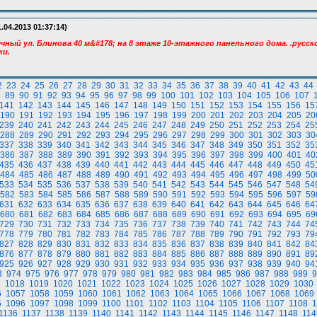
.04.2013 01:37:14)
чный ул. Блинова 40 м&#178; на 8 этаже 10-этажного панельного дома. .русск
ки.
2
23
24
25
26
27
28
29
30
31
32
33
34
35
36
37
38
39
40
41
42
43
44
8
89
90
91
92
93
94
95
96
97
98
99
100
101
102
103
104
105
106
107
141
142
143
144
145
146
147
148
149
150
151
152
153
154
155
156
15
190
191
192
193
194
195
196
197
198
199
200
201
202
203
204
205
20
239
240
241
242
243
244
245
246
247
248
249
250
251
252
253
254
25
288
289
290
291
292
293
294
295
296
297
298
299
300
301
302
303
30
337
338
339
340
341
342
343
344
345
346
347
348
349
350
351
352
35
386
387
388
389
390
391
392
393
394
395
396
397
398
399
400
401
40
435
436
437
438
439
440
441
442
443
444
445
446
447
448
449
450
45
484
485
486
487
488
489
490
491
492
493
494
495
496
497
498
499
50
533
534
535
536
537
538
539
540
541
542
543
544
545
546
547
548
54
582
583
584
585
586
587
588
589
590
591
592
593
594
595
596
597
59
631
632
633
634
635
636
637
638
639
640
641
642
643
644
645
646
64
680
681
682
683
684
685
686
687
688
689
690
691
692
693
694
695
69
729
730
731
732
733
734
735
736
737
738
739
740
741
742
743
744
74
778
779
780
781
782
783
784
785
786
787
788
789
790
791
792
793
79
827
828
829
830
831
832
833
834
835
836
837
838
839
840
841
842
84
876
877
878
879
880
881
882
883
884
885
886
887
888
889
890
891
89
925
926
927
928
929
930
931
932
933
934
935
936
937
938
939
940
94
3
974
975
976
977
978
979
980
981
982
983
984
985
986
987
988
989
9
7
1018
1019
1020
1021
1022
1023
1024
1025
1026
1027
1028
1029
1030
6
1057
1058
1059
1060
1061
1062
1063
1064
1065
1066
1067
1068
1069
5
1096
1097
1098
1099
1100
1101
1102
1103
1104
1105
1106
1107
1108
1
1136
1137
1138
1139
1140
1141
1142
1143
1144
1145
1146
1147
1148
114