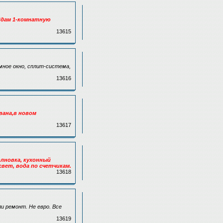
.Сдам 1-комнатную
13615
амное окно, сплит-система,
13616
вана,в новом
13617
олновка, кухонный
 свет, вода по счетчикам.
13618
ли ремонт. Не евро. Все
13619