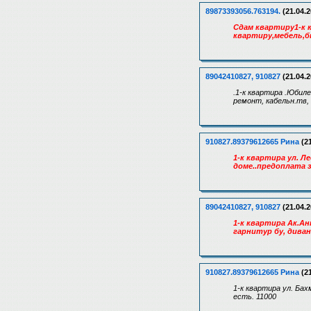
89873393056.763194.
(21.04.
Сдам квартиру1-к 
квартиру,мебель,б
89042410827, 910827
(21.04.2
.1-к квартира .Юбиле
ремонт, кабельн.тв,
910827.89379612665 Рина
(21
1-к квартира ул. Л
доме..предоплата з
89042410827, 910827
(21.04.2
1-к квартира Ак.А
гарнитур бу, диван
910827.89379612665 Рина
(21
1-к квартира ул. Ба
есть. 11000