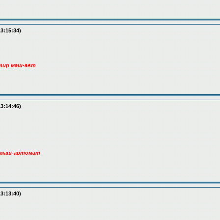
13:15:34)
стир маш-авт
13:14:46)
р маш-автомат
13:13:40)