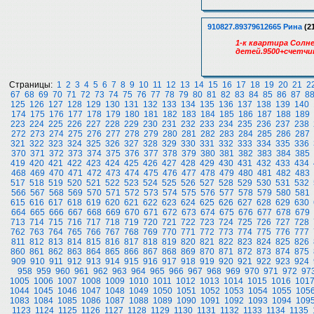
910827.89379612665 Рина
(21
1-к квартира Солне
детей.9500+счетчи
Страницы:
1
2
3
4
5
6
7
8
9
10
11
12
13
14
15
16
17
18
19
20
21
2
67
68
69
70
71
72
73
74
75
76
77
78
79
80
81
82
83
84
85
86
87
8
125
126
127
128
129
130
131
132
133
134
135
136
137
138
139
140
174
175
176
177
178
179
180
181
182
183
184
185
186
187
188
189
223
224
225
226
227
228
229
230
231
232
233
234
235
236
237
238
272
273
274
275
276
277
278
279
280
281
282
283
284
285
286
287
321
322
323
324
325
326
327
328
329
330
331
332
333
334
335
336
370
371
372
373
374
375
376
377
378
379
380
381
382
383
384
385
419
420
421
422
423
424
425
426
427
428
429
430
431
432
433
434
468
469
470
471
472
473
474
475
476
477
478
479
480
481
482
483
517
518
519
520
521
522
523
524
525
526
527
528
529
530
531
532
566
567
568
569
570
571
572
573
574
575
576
577
578
579
580
581
615
616
617
618
619
620
621
622
623
624
625
626
627
628
629
630
664
665
666
667
668
669
670
671
672
673
674
675
676
677
678
679
713
714
715
716
717
718
719
720
721
722
723
724
725
726
727
728
762
763
764
765
766
767
768
769
770
771
772
773
774
775
776
777
811
812
813
814
815
816
817
818
819
820
821
822
823
824
825
826
860
861
862
863
864
865
866
867
868
869
870
871
872
873
874
875
909
910
911
912
913
914
915
916
917
918
919
920
921
922
923
924
958
959
960
961
962
963
964
965
966
967
968
969
970
971
972
97
1005
1006
1007
1008
1009
1010
1011
1012
1013
1014
1015
1016
101
1044
1045
1046
1047
1048
1049
1050
1051
1052
1053
1054
1055
105
1083
1084
1085
1086
1087
1088
1089
1090
1091
1092
1093
1094
109
1123
1124
1125
1126
1127
1128
1129
1130
1131
1132
1133
1134
1135