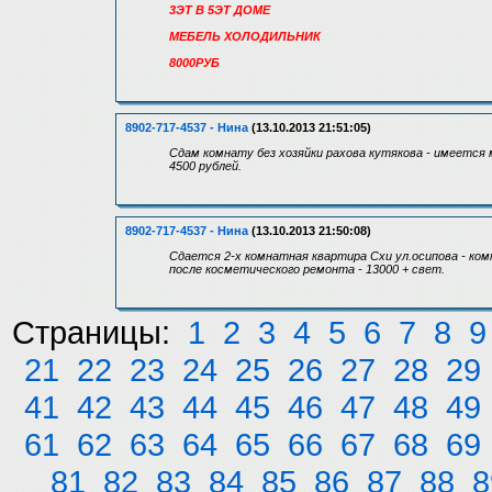
3ЭТ В 5ЭТ ДОМЕ
МЕБЕЛЬ ХОЛОДИЛЬНИК
8000РУБ
8902-717-4537 - Нина
(13.10.2013 21:51:05)
Сдам комнату без хозяйки рахова кутякова - имеется 
4500 рублей.
8902-717-4537 - Нина
(13.10.2013 21:50:08)
Сдается 2-х комнатная квартира Схи ул.осипова - ко
после косметического ремонта - 13000 + свет.
Страницы:
1
2
3
4
5
6
7
8
9
21
22
23
24
25
26
27
28
29
41
42
43
44
45
46
47
48
49
61
62
63
64
65
66
67
68
69
81
82
83
84
85
86
87
88
8