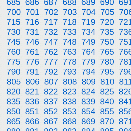
685
686
687
688
689
690
69
700
701
702
703
704
705
70
715
716
717
718
719
720
72
730
731
732
733
734
735
73
745
746
747
748
749
750
75
760
761
762
763
764
765
76
775
776
777
778
779
780
78
790
791
792
793
794
795
79
805
806
807
808
809
810
81
820
821
822
823
824
825
82
835
836
837
838
839
840
84
850
851
852
853
854
855
85
865
866
867
868
869
870
87