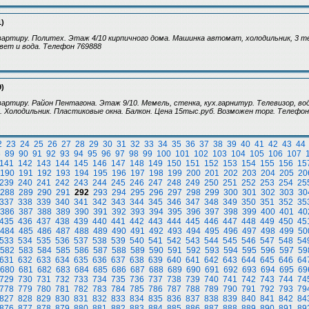
1)
артиру. Политех. Этаж 4/10 кирпичного дома. Машинка автомат, холодильник, 3 те
Свет и вода. Телефон 769888
9)
артиру. Район Пентагона. Этаж 9/10. Мемель, стенка, кух.гарнитур. Телевизор, во
 Холодильник. Пластиковые окна. Балкон. Цена 15тыс.руб. Возможен торг. Телефон
2
23
24
25
26
27
28
29
30
31
32
33
34
35
36
37
38
39
40
41
42
43
44
8
89
90
91
92
93
94
95
96
97
98
99
100
101
102
103
104
105
106
107
141
142
143
144
145
146
147
148
149
150
151
152
153
154
155
156
15
190
191
192
193
194
195
196
197
198
199
200
201
202
203
204
205
20
239
240
241
242
243
244
245
246
247
248
249
250
251
252
253
254
25
288
289
290
291
292
293
294
295
296
297
298
299
300
301
302
303
30
337
338
339
340
341
342
343
344
345
346
347
348
349
350
351
352
35
386
387
388
389
390
391
392
393
394
395
396
397
398
399
400
401
40
435
436
437
438
439
440
441
442
443
444
445
446
447
448
449
450
45
484
485
486
487
488
489
490
491
492
493
494
495
496
497
498
499
50
533
534
535
536
537
538
539
540
541
542
543
544
545
546
547
548
54
582
583
584
585
586
587
588
589
590
591
592
593
594
595
596
597
59
631
632
633
634
635
636
637
638
639
640
641
642
643
644
645
646
64
680
681
682
683
684
685
686
687
688
689
690
691
692
693
694
695
69
729
730
731
732
733
734
735
736
737
738
739
740
741
742
743
744
74
778
779
780
781
782
783
784
785
786
787
788
789
790
791
792
793
79
827
828
829
830
831
832
833
834
835
836
837
838
839
840
841
842
84
876
877
878
879
880
881
882
883
884
885
886
887
888
889
890
891
89