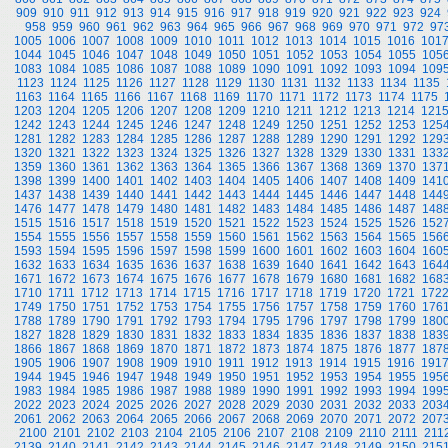
909
910
911
912
913
914
915
916
917
918
919
920
921
922
923
924
958
959
960
961
962
963
964
965
966
967
968
969
970
971
972
97
1005
1006
1007
1008
1009
1010
1011
1012
1013
1014
1015
1016
101
1044
1045
1046
1047
1048
1049
1050
1051
1052
1053
1054
1055
105
1083
1084
1085
1086
1087
1088
1089
1090
1091
1092
1093
1094
109
1123
1124
1125
1126
1127
1128
1129
1130
1131
1132
1133
1134
1135
1163
1164
1165
1166
1167
1168
1169
1170
1171
1172
1173
1174
1175
1203
1204
1205
1206
1207
1208
1209
1210
1211
1212
1213
1214
121
1242
1243
1244
1245
1246
1247
1248
1249
1250
1251
1252
1253
125
1281
1282
1283
1284
1285
1286
1287
1288
1289
1290
1291
1292
129
1320
1321
1322
1323
1324
1325
1326
1327
1328
1329
1330
1331
133
1359
1360
1361
1362
1363
1364
1365
1366
1367
1368
1369
1370
137
1398
1399
1400
1401
1402
1403
1404
1405
1406
1407
1408
1409
141
1437
1438
1439
1440
1441
1442
1443
1444
1445
1446
1447
1448
144
1476
1477
1478
1479
1480
1481
1482
1483
1484
1485
1486
1487
148
1515
1516
1517
1518
1519
1520
1521
1522
1523
1524
1525
1526
152
1554
1555
1556
1557
1558
1559
1560
1561
1562
1563
1564
1565
156
1593
1594
1595
1596
1597
1598
1599
1600
1601
1602
1603
1604
160
1632
1633
1634
1635
1636
1637
1638
1639
1640
1641
1642
1643
164
1671
1672
1673
1674
1675
1676
1677
1678
1679
1680
1681
1682
168
1710
1711
1712
1713
1714
1715
1716
1717
1718
1719
1720
1721
172
1749
1750
1751
1752
1753
1754
1755
1756
1757
1758
1759
1760
176
1788
1789
1790
1791
1792
1793
1794
1795
1796
1797
1798
1799
180
1827
1828
1829
1830
1831
1832
1833
1834
1835
1836
1837
1838
183
1866
1867
1868
1869
1870
1871
1872
1873
1874
1875
1876
1877
187
1905
1906
1907
1908
1909
1910
1911
1912
1913
1914
1915
1916
191
1944
1945
1946
1947
1948
1949
1950
1951
1952
1953
1954
1955
195
1983
1984
1985
1986
1987
1988
1989
1990
1991
1992
1993
1994
199
2022
2023
2024
2025
2026
2027
2028
2029
2030
2031
2032
2033
203
2061
2062
2063
2064
2065
2066
2067
2068
2069
2070
2071
2072
207
2100
2101
2102
2103
2104
2105
2106
2107
2108
2109
2110
2111
211
2139
2140
2141
2142
2143
2144
2145
2146
2147
2148
2149
2150
215