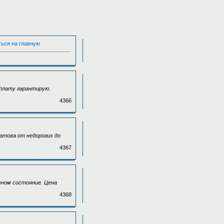
ться на главную
оплату гарантирую.
4366
атова от недорогих до
4367
ичном состояние. Цена
4368