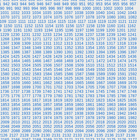
1
942
943
944
945
946
947
948
949
950
951
952
953
954
955
956
957
90
991
992
993
994
995
996
997
998
999
1000
1001
1002
1003
1004
1031
1032
1033
1034
1035
1036
1037
1038
1039
1040
1041
1042
1043
1070
1071
1072
1073
1074
1075
1076
1077
1078
1079
1080
1081
1082
109
1110
1111
1112
1113
1114
1115
1116
1117
1118
1119
1120
1121
1122
9
1150
1151
1152
1153
1154
1155
1156
1157
1158
1159
1160
1161
1162
9
1190
1191
1192
1193
1194
1195
1196
1197
1198
1199
1200
1201
1202
1229
1230
1231
1232
1233
1234
1235
1236
1237
1238
1239
1240
1241
1268
1269
1270
1271
1272
1273
1274
1275
1276
1277
1278
1279
1280
1307
1308
1309
1310
1311
1312
1313
1314
1315
1316
1317
1318
1319
1346
1347
1348
1349
1350
1351
1352
1353
1354
1355
1356
1357
1358
1385
1386
1387
1388
1389
1390
1391
1392
1393
1394
1395
1396
1397
1424
1425
1426
1427
1428
1429
1430
1431
1432
1433
1434
1435
1436
1463
1464
1465
1466
1467
1468
1469
1470
1471
1472
1473
1474
1475
1502
1503
1504
1505
1506
1507
1508
1509
1510
1511
1512
1513
1514
1541
1542
1543
1544
1545
1546
1547
1548
1549
1550
1551
1552
1553
1580
1581
1582
1583
1584
1585
1586
1587
1588
1589
1590
1591
1592
1619
1620
1621
1622
1623
1624
1625
1626
1627
1628
1629
1630
1631
1658
1659
1660
1661
1662
1663
1664
1665
1666
1667
1668
1669
1670
1697
1698
1699
1700
1701
1702
1703
1704
1705
1706
1707
1708
1709
1736
1737
1738
1739
1740
1741
1742
1743
1744
1745
1746
1747
1748
1775
1776
1777
1778
1779
1780
1781
1782
1783
1784
1785
1786
1787
1814
1815
1816
1817
1818
1819
1820
1821
1822
1823
1824
1825
1826
1853
1854
1855
1856
1857
1858
1859
1860
1861
1862
1863
1864
1865
1892
1893
1894
1895
1896
1897
1898
1899
1900
1901
1902
1903
1904
1931
1932
1933
1934
1935
1936
1937
1938
1939
1940
1941
1942
1943
1970
1971
1972
1973
1974
1975
1976
1977
1978
1979
1980
1981
1982
2009
2010
2011
2012
2013
2014
2015
2016
2017
2018
2019
2020
2021
2048
2049
2050
2051
2052
2053
2054
2055
2056
2057
2058
2059
2060
2087
2088
2089
2090
2091
2092
2093
2094
2095
2096
2097
2098
2099
2126
2127
2128
2129
2130
2131
2132
2133
2134
2135
2136
2137
2138
2165
2166
2167
2168
2169
2170
2171
2172
2173
2174
2175
2176
2177