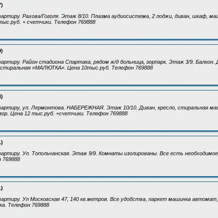
7)
артиру. Рахова/Гоголя. Этаж 8/10. Плазма аудиосистема, 2 лоджи, диван, шкаф, ма
тыс.руб. + счетчики. Телефон 769888
9)
артиру. Район стадиона Спартака, рядом ж/д больница, горпарк. Этаж 3/9. Балкон. 
 стиральная «МАЛЮТКА». Цена 10тыс.руб. Телефон 769888
4)
вартиру, ул. Лермонтова. НАБЕРЕЖНАЯ. Этаж 10/10. Диван, кресло, стиральная м
зор. Цена 12 тыс.руб. +счетчики. Телефон 769888
1)
артиру. Ул. Топольчанская. Этаж 9/9. Комнаты изолированы. Все есть необходимое
 769888
1)
артиру. Ул Московская 47, 140 кв.метров. Все удобства, паркет машинка автомат,
ка. Телефон 769888