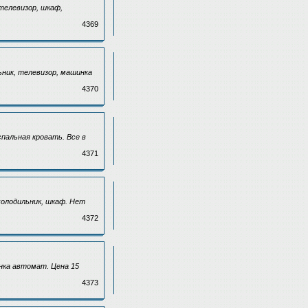
телевизор, шкаф,
4369
ьник, телевизор, машинка
4370
спальная кровать. Все в
4371
холодильник, шкаф. Нет
4372
инка автомат. Цена 15
4373