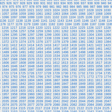
925
926
927
928
929
930
931
932
933
934
935
936
937
938
939
940
94
3
974
975
976
977
978
979
980
981
982
983
984
985
986
987
988
989
9
7
1018
1019
1020
1021
1022
1023
1024
1025
1026
1027
1028
1029
1030
6
1057
1058
1059
1060
1061
1062
1063
1064
1065
1066
1067
1068
1069
5
1096
1097
1098
1099
1100
1101
1102
1103
1104
1105
1106
1107
1108
1
1136
1137
1138
1139
1140
1141
1142
1143
1144
1145
1146
1147
1148
114
1176
1177
1178
1179
1180
1181
1182
1183
1184
1185
1186
1187
1188
118
5
1216
1217
1218
1219
1220
1221
1222
1223
1224
1225
1226
1227
1228
4
1255
1256
1257
1258
1259
1260
1261
1262
1263
1264
1265
1266
1267
3
1294
1295
1296
1297
1298
1299
1300
1301
1302
1303
1304
1305
1306
2
1333
1334
1335
1336
1337
1338
1339
1340
1341
1342
1343
1344
1345
1
1372
1373
1374
1375
1376
1377
1378
1379
1380
1381
1382
1383
1384
0
1411
1412
1413
1414
1415
1416
1417
1418
1419
1420
1421
1422
1423
9
1450
1451
1452
1453
1454
1455
1456
1457
1458
1459
1460
1461
1462
8
1489
1490
1491
1492
1493
1494
1495
1496
1497
1498
1499
1500
1501
7
1528
1529
1530
1531
1532
1533
1534
1535
1536
1537
1538
1539
1540
6
1567
1568
1569
1570
1571
1572
1573
1574
1575
1576
1577
1578
1579
5
1606
1607
1608
1609
1610
1611
1612
1613
1614
1615
1616
1617
1618
4
1645
1646
1647
1648
1649
1650
1651
1652
1653
1654
1655
1656
1657
3
1684
1685
1686
1687
1688
1689
1690
1691
1692
1693
1694
1695
1696
2
1723
1724
1725
1726
1727
1728
1729
1730
1731
1732
1733
1734
1735
1
1762
1763
1764
1765
1766
1767
1768
1769
1770
1771
1772
1773
1774
0
1801
1802
1803
1804
1805
1806
1807
1808
1809
1810
1811
1812
1813
9
1840
1841
1842
1843
1844
1845
1846
1847
1848
1849
1850
1851
1852
8
1879
1880
1881
1882
1883
1884
1885
1886
1887
1888
1889
1890
1891
7
1918
1919
1920
1921
1922
1923
1924
1925
1926
1927
1928
1929
1930
6
1957
1958
1959
1960
1961
1962
1963
1964
1965
1966
1967
1968
1969
5
1996
1997
1998
1999
2000
2001
2002
2003
2004
2005
2006
2007
2008
4
2035
2036
2037
2038
2039
2040
2041
2042
2043
2044
2045
2046
2047
3
2074
2075
2076
2077
2078
2079
2080
2081
2082
2083
2084
2085
2086
2
2113
2114
2115
2116
2117
2118
2119
2120
2121
2122
2123
2124
2125
1
2152
2153
2154
2155
2156
2157
2158
2159
2160
2161
2162
2163
2164