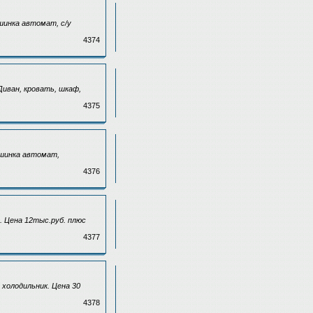
шинка автомат, с/у
4374
Диван, кровать, шкаф,
4375
ашинка автомат,
4376
. Цена 12тыс.руб. плюс
4377
 холодильник. Цена 30
4378