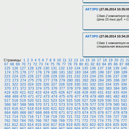
АКТЭРО
(27.06.2014 10:35:0
Сдаю 2 комнатную кв
Цена 15 тыс.руб. + 
АКТЭРО
(27.06.2014 10:34:2
Сдаю 1 комнатную кв
стиральная машинка.
Страницы:
1
2
3
4
5
6
7
8
9
10
11
12
13
14
15
16
17
18
19
20
21
2
67
68
69
70
71
72
73
74
75
76
77
78
79
80
81
82
83
84
85
86
87
8
125
126
127
128
129
130
131
132
133
134
135
136
137
138
139
140
174
175
176
177
178
179
180
181
182
183
184
185
186
187
188
189
223
224
225
226
227
228
229
230
231
232
233
234
235
236
237
238
272
273
274
275
276
277
278
279
280
281
282
283
284
285
286
287
321
322
323
324
325
326
327
328
329
330
331
332
333
334
335
336
370
371
372
373
374
375
376
377
378
379
380
381
382
383
384
385
419
420
421
422
423
424
425
426
427
428
429
430
431
432
433
434
468
469
470
471
472
473
474
475
476
477
478
479
480
481
482
483
517
518
519
520
521
522
523
524
525
526
527
528
529
530
531
532
566
567
568
569
570
571
572
573
574
575
576
577
578
579
580
581
615
616
617
618
619
620
621
622
623
624
625
626
627
628
629
630
664
665
666
667
668
669
670
671
672
673
674
675
676
677
678
679
713
714
715
716
717
718
719
720
721
722
723
724
725
726
727
728
762
763
764
765
766
767
768
769
770
771
772
773
774
775
776
777
811
812
813
814
815
816
817
818
819
820
821
822
823
824
825
826
860
861
862
863
864
865
866
867
868
869
870
871
872
873
874
875