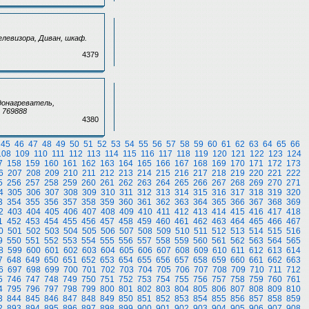
левизора, Диван, шкаф.
4379
донагреватель,
 769888
4380
45
46
47
48
49
50
51
52
53
54
55
56
57
58
59
60
61
62
63
64
65
66
108
109
110
111
112
113
114
115
116
117
118
119
120
121
122
123
124
7
158
159
160
161
162
163
164
165
166
167
168
169
170
171
172
173
6
207
208
209
210
211
212
213
214
215
216
217
218
219
220
221
222
5
256
257
258
259
260
261
262
263
264
265
266
267
268
269
270
271
4
305
306
307
308
309
310
311
312
313
314
315
316
317
318
319
320
3
354
355
356
357
358
359
360
361
362
363
364
365
366
367
368
369
2
403
404
405
406
407
408
409
410
411
412
413
414
415
416
417
418
1
452
453
454
455
456
457
458
459
460
461
462
463
464
465
466
467
0
501
502
503
504
505
506
507
508
509
510
511
512
513
514
515
516
9
550
551
552
553
554
555
556
557
558
559
560
561
562
563
564
565
8
599
600
601
602
603
604
605
606
607
608
609
610
611
612
613
614
7
648
649
650
651
652
653
654
655
656
657
658
659
660
661
662
663
6
697
698
699
700
701
702
703
704
705
706
707
708
709
710
711
712
5
746
747
748
749
750
751
752
753
754
755
756
757
758
759
760
761
4
795
796
797
798
799
800
801
802
803
804
805
806
807
808
809
810
3
844
845
846
847
848
849
850
851
852
853
854
855
856
857
858
859
2
893
894
895
896
897
898
899
900
901
902
903
904
905
906
907
908