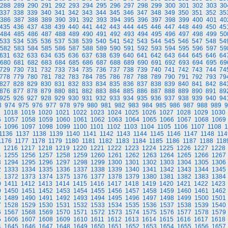
288
289
290
291
292
293
294
295
296
297
298
299
300
301
302
303
30
337
338
339
340
341
342
343
344
345
346
347
348
349
350
351
352
35
386
387
388
389
390
391
392
393
394
395
396
397
398
399
400
401
40
435
436
437
438
439
440
441
442
443
444
445
446
447
448
449
450
45
484
485
486
487
488
489
490
491
492
493
494
495
496
497
498
499
50
533
534
535
536
537
538
539
540
541
542
543
544
545
546
547
548
54
582
583
584
585
586
587
588
589
590
591
592
593
594
595
596
597
59
631
632
633
634
635
636
637
638
639
640
641
642
643
644
645
646
64
680
681
682
683
684
685
686
687
688
689
690
691
692
693
694
695
69
729
730
731
732
733
734
735
736
737
738
739
740
741
742
743
744
74
778
779
780
781
782
783
784
785
786
787
788
789
790
791
792
793
79
827
828
829
830
831
832
833
834
835
836
837
838
839
840
841
842
84
876
877
878
879
880
881
882
883
884
885
886
887
888
889
890
891
89
925
926
927
928
929
930
931
932
933
934
935
936
937
938
939
940
94
3
974
975
976
977
978
979
980
981
982
983
984
985
986
987
988
989
9
7
1018
1019
1020
1021
1022
1023
1024
1025
1026
1027
1028
1029
1030
6
1057
1058
1059
1060
1061
1062
1063
1064
1065
1066
1067
1068
1069
5
1096
1097
1098
1099
1100
1101
1102
1103
1104
1105
1106
1107
1108
1
1136
1137
1138
1139
1140
1141
1142
1143
1144
1145
1146
1147
1148
114
1176
1177
1178
1179
1180
1181
1182
1183
1184
1185
1186
1187
1188
118
5
1216
1217
1218
1219
1220
1221
1222
1223
1224
1225
1226
1227
1228
4
1255
1256
1257
1258
1259
1260
1261
1262
1263
1264
1265
1266
1267
3
1294
1295
1296
1297
1298
1299
1300
1301
1302
1303
1304
1305
1306
2
1333
1334
1335
1336
1337
1338
1339
1340
1341
1342
1343
1344
1345
1
1372
1373
1374
1375
1376
1377
1378
1379
1380
1381
1382
1383
1384
0
1411
1412
1413
1414
1415
1416
1417
1418
1419
1420
1421
1422
1423
9
1450
1451
1452
1453
1454
1455
1456
1457
1458
1459
1460
1461
1462
8
1489
1490
1491
1492
1493
1494
1495
1496
1497
1498
1499
1500
1501
7
1528
1529
1530
1531
1532
1533
1534
1535
1536
1537
1538
1539
1540
6
1567
1568
1569
1570
1571
1572
1573
1574
1575
1576
1577
1578
1579
5
1606
1607
1608
1609
1610
1611
1612
1613
1614
1615
1616
1617
1618
4
1645
1646
1647
1648
1649
1650
1651
1652
1653
1654
1655
1656
1657