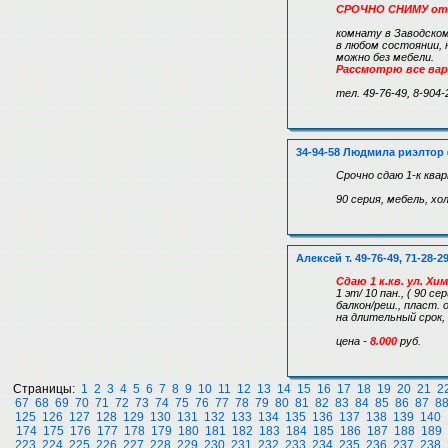
СРОЧНО СНИМУ от
комнату в Заводском
в любом состоянии, 
можно без мебели.
Рассмотрю все ва
тел. 49-76-49, 8-904-
34-94-58 Людмила риэлтор
Срочно сдаю 1-к ква
90 серия, мебель, хол
Алексей т. 49-76-49, 71-28-2
Сдаю 1 к.кв. ул. Хи
1 эт/ 10 пан., ( 90 се
балкон/реш., пласт. 
на длительный срок,
цена -
8.000
руб.
Страницы:
1
2
3
4
5
6
7
8
9
10
11
12
13
14
15
16
17
18
19
20
21
2
67
68
69
70
71
72
73
74
75
76
77
78
79
80
81
82
83
84
85
86
87
8
125
126
127
128
129
130
131
132
133
134
135
136
137
138
139
140
174
175
176
177
178
179
180
181
182
183
184
185
186
187
188
189
223
224
225
226
227
228
229
230
231
232
233
234
235
236
237
238