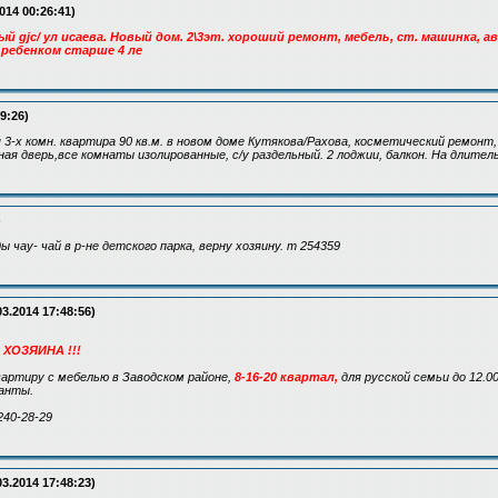
014 00:26:41)
ый gjc/ ул исаева. Новый дом. 2\3эт. хороший ремонт, мебель, ст. машинка,
с ребенком старше 4 ле
9:26)
3-х комн. квартира 90 кв.м. в новом доме Кутякова/Рахова, косметический ремонт,
ая дверь,все комнаты изолированные, с/у раздельный. 2 лоджии, балкон. На длител
)
ы чау- чай в р-не детского парка, верну хозяину. т 254359
03.2014 17:48:56)
ХОЗЯИНА !!!
вартиру с мебелью в Заводском районе,
8-16-20 квартал,
для русской семьи до 12.00
анты.
240-28-29
03.2014 17:48:23)