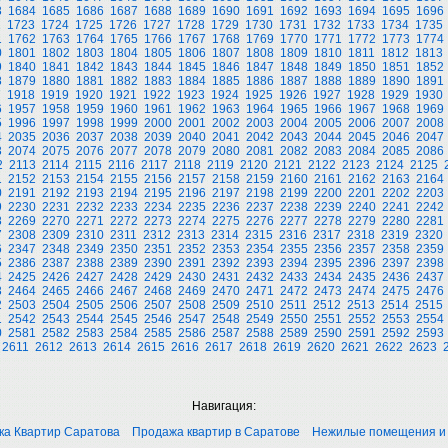
3
1684
1685
1686
1687
1688
1689
1690
1691
1692
1693
1694
1695
1696
2
1723
1724
1725
1726
1727
1728
1729
1730
1731
1732
1733
1734
1735
1
1762
1763
1764
1765
1766
1767
1768
1769
1770
1771
1772
1773
1774
0
1801
1802
1803
1804
1805
1806
1807
1808
1809
1810
1811
1812
1813
9
1840
1841
1842
1843
1844
1845
1846
1847
1848
1849
1850
1851
1852
8
1879
1880
1881
1882
1883
1884
1885
1886
1887
1888
1889
1890
1891
7
1918
1919
1920
1921
1922
1923
1924
1925
1926
1927
1928
1929
1930
6
1957
1958
1959
1960
1961
1962
1963
1964
1965
1966
1967
1968
1969
5
1996
1997
1998
1999
2000
2001
2002
2003
2004
2005
2006
2007
2008
4
2035
2036
2037
2038
2039
2040
2041
2042
2043
2044
2045
2046
2047
3
2074
2075
2076
2077
2078
2079
2080
2081
2082
2083
2084
2085
2086
2
2113
2114
2115
2116
2117
2118
2119
2120
2121
2122
2123
2124
2125
1
2152
2153
2154
2155
2156
2157
2158
2159
2160
2161
2162
2163
2164
0
2191
2192
2193
2194
2195
2196
2197
2198
2199
2200
2201
2202
2203
9
2230
2231
2232
2233
2234
2235
2236
2237
2238
2239
2240
2241
2242
8
2269
2270
2271
2272
2273
2274
2275
2276
2277
2278
2279
2280
2281
7
2308
2309
2310
2311
2312
2313
2314
2315
2316
2317
2318
2319
2320
6
2347
2348
2349
2350
2351
2352
2353
2354
2355
2356
2357
2358
2359
5
2386
2387
2388
2389
2390
2391
2392
2393
2394
2395
2396
2397
2398
4
2425
2426
2427
2428
2429
2430
2431
2432
2433
2434
2435
2436
2437
3
2464
2465
2466
2467
2468
2469
2470
2471
2472
2473
2474
2475
2476
2
2503
2504
2505
2506
2507
2508
2509
2510
2511
2512
2513
2514
2515
1
2542
2543
2544
2545
2546
2547
2548
2549
2550
2551
2552
2553
2554
0
2581
2582
2583
2584
2585
2586
2587
2588
2589
2590
2591
2592
2593
2611
2612
2613
2614
2615
2616
2617
2618
2619
2620
2621
2622
2623
Навигация:
ка Квартир Саратова
Продажа квартир в Саратове
Нежилые помещения и