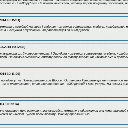
стояние - 12000 рублей. На показы выезжаем, оплату берем по факту заселения, ни
2014 10:15:11)
мната с хозяйкой чапаева \ рабочая - имеется современная мебель, холодильник, 
ужна 1 девушка студентка или работающая за 6000 рублей.
03.2014 10:12:35)
 квартира ул. Университетская \ Зарубина - имеется современная мебель, холоди
ублей. На показы выезжаем, оплату берем по факту заселения, никаких смс и предоп
2014 10:11:29)
по адресу: ул. Новоастраханское Шоссе \ Остановка Парикмахерская - имеется меб
 окно пластиковое , отличное состояние - 4000 рублей + ком. услуги. На показы вы
014 10:09:14)
ую квартиру (или гостинку, малосемейку, комнату в общежитии или коммунальной к
ачения не имеют. Будем рады любому Вашему предложению!