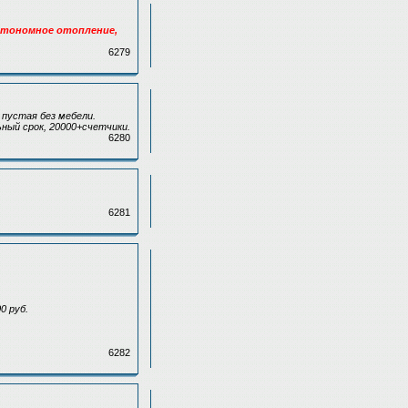
 автономное отопление,
6279
 пустая без мебели.
ьный срок, 20000+счетчики.
6280
6281
0 руб.
6282