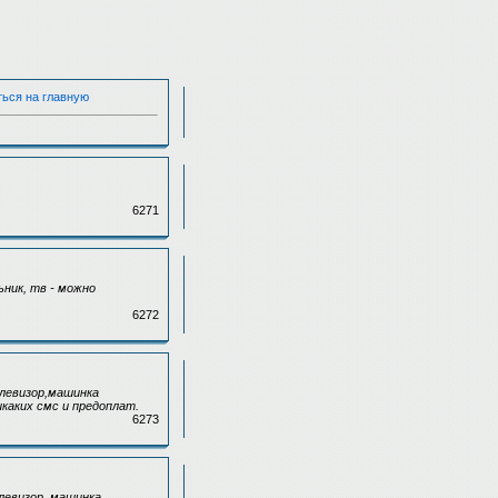
ться на главную
6271
ьник, тв - можно
6272
елевизор,машинка
каких смс и предоплат.
6273
левизор, машинка