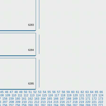
6283
6284
6285
45
46
47
48
49
50
51
52
53
54
55
56
57
58
59
60
61
62
63
64
65
66
108
109
110
111
112
113
114
115
116
117
118
119
120
121
122
123
124
7
158
159
160
161
162
163
164
165
166
167
168
169
170
171
172
173
6
207
208
209
210
211
212
213
214
215
216
217
218
219
220
221
222
5
256
257
258
259
260
261
262
263
264
265
266
267
268
269
270
271