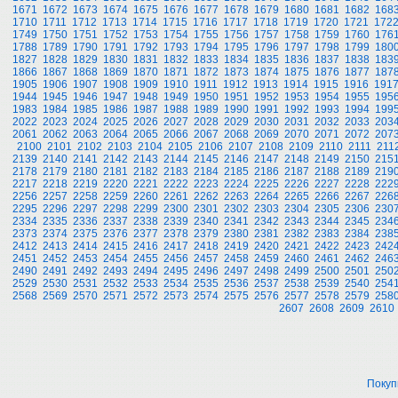
1671
1672
1673
1674
1675
1676
1677
1678
1679
1680
1681
1682
168
1710
1711
1712
1713
1714
1715
1716
1717
1718
1719
1720
1721
172
1749
1750
1751
1752
1753
1754
1755
1756
1757
1758
1759
1760
176
1788
1789
1790
1791
1792
1793
1794
1795
1796
1797
1798
1799
180
1827
1828
1829
1830
1831
1832
1833
1834
1835
1836
1837
1838
183
1866
1867
1868
1869
1870
1871
1872
1873
1874
1875
1876
1877
187
1905
1906
1907
1908
1909
1910
1911
1912
1913
1914
1915
1916
191
1944
1945
1946
1947
1948
1949
1950
1951
1952
1953
1954
1955
195
1983
1984
1985
1986
1987
1988
1989
1990
1991
1992
1993
1994
199
2022
2023
2024
2025
2026
2027
2028
2029
2030
2031
2032
2033
203
2061
2062
2063
2064
2065
2066
2067
2068
2069
2070
2071
2072
207
2100
2101
2102
2103
2104
2105
2106
2107
2108
2109
2110
2111
211
2139
2140
2141
2142
2143
2144
2145
2146
2147
2148
2149
2150
215
2178
2179
2180
2181
2182
2183
2184
2185
2186
2187
2188
2189
219
2217
2218
2219
2220
2221
2222
2223
2224
2225
2226
2227
2228
222
2256
2257
2258
2259
2260
2261
2262
2263
2264
2265
2266
2267
226
2295
2296
2297
2298
2299
2300
2301
2302
2303
2304
2305
2306
230
2334
2335
2336
2337
2338
2339
2340
2341
2342
2343
2344
2345
234
2373
2374
2375
2376
2377
2378
2379
2380
2381
2382
2383
2384
238
2412
2413
2414
2415
2416
2417
2418
2419
2420
2421
2422
2423
242
2451
2452
2453
2454
2455
2456
2457
2458
2459
2460
2461
2462
246
2490
2491
2492
2493
2494
2495
2496
2497
2498
2499
2500
2501
250
2529
2530
2531
2532
2533
2534
2535
2536
2537
2538
2539
2540
254
2568
2569
2570
2571
2572
2573
2574
2575
2576
2577
2578
2579
258
2607
2608
2609
2610
Покуп