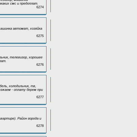
каких смс и предоплат.
6274
машинка автомат, хозяйка
6275
льник, телевизор, хорошее
лат.
6276
ель, холодильник, тв,
езжаем - оплату берем при
6277
вартире). Район города и
6278