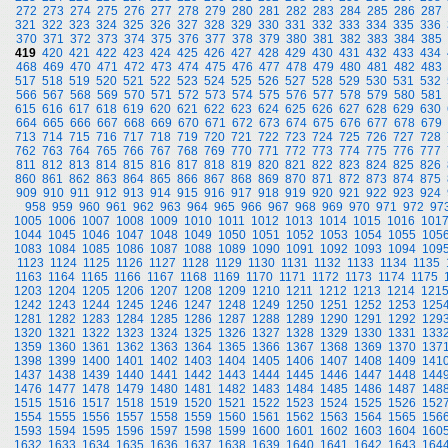
272
273
274
275
276
277
278
279
280
281
282
283
284
285
286
287
321
322
323
324
325
326
327
328
329
330
331
332
333
334
335
336
370
371
372
373
374
375
376
377
378
379
380
381
382
383
384
385
419
420
421
422
423
424
425
426
427
428
429
430
431
432
433
434
468
469
470
471
472
473
474
475
476
477
478
479
480
481
482
483
517
518
519
520
521
522
523
524
525
526
527
528
529
530
531
532
566
567
568
569
570
571
572
573
574
575
576
577
578
579
580
581
615
616
617
618
619
620
621
622
623
624
625
626
627
628
629
630
664
665
666
667
668
669
670
671
672
673
674
675
676
677
678
679
713
714
715
716
717
718
719
720
721
722
723
724
725
726
727
728
762
763
764
765
766
767
768
769
770
771
772
773
774
775
776
777
811
812
813
814
815
816
817
818
819
820
821
822
823
824
825
826
860
861
862
863
864
865
866
867
868
869
870
871
872
873
874
875
909
910
911
912
913
914
915
916
917
918
919
920
921
922
923
924
958
959
960
961
962
963
964
965
966
967
968
969
970
971
972
97
1005
1006
1007
1008
1009
1010
1011
1012
1013
1014
1015
1016
101
1044
1045
1046
1047
1048
1049
1050
1051
1052
1053
1054
1055
105
1083
1084
1085
1086
1087
1088
1089
1090
1091
1092
1093
1094
109
1123
1124
1125
1126
1127
1128
1129
1130
1131
1132
1133
1134
1135
1163
1164
1165
1166
1167
1168
1169
1170
1171
1172
1173
1174
1175
1203
1204
1205
1206
1207
1208
1209
1210
1211
1212
1213
1214
121
1242
1243
1244
1245
1246
1247
1248
1249
1250
1251
1252
1253
125
1281
1282
1283
1284
1285
1286
1287
1288
1289
1290
1291
1292
129
1320
1321
1322
1323
1324
1325
1326
1327
1328
1329
1330
1331
133
1359
1360
1361
1362
1363
1364
1365
1366
1367
1368
1369
1370
137
1398
1399
1400
1401
1402
1403
1404
1405
1406
1407
1408
1409
141
1437
1438
1439
1440
1441
1442
1443
1444
1445
1446
1447
1448
144
1476
1477
1478
1479
1480
1481
1482
1483
1484
1485
1486
1487
148
1515
1516
1517
1518
1519
1520
1521
1522
1523
1524
1525
1526
152
1554
1555
1556
1557
1558
1559
1560
1561
1562
1563
1564
1565
156
1593
1594
1595
1596
1597
1598
1599
1600
1601
1602
1603
1604
160
1632
1633
1634
1635
1636
1637
1638
1639
1640
1641
1642
1643
164