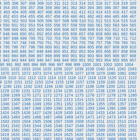
4
305
306
307
308
309
310
311
312
313
314
315
316
317
318
319
320
3
354
355
356
357
358
359
360
361
362
363
364
365
366
367
368
369
2
403
404
405
406
407
408
409
410
411
412
413
414
415
416
417
418
1
452
453
454
455
456
457
458
459
460
461
462
463
464
465
466
467
0
501
502
503
504
505
506
507
508
509
510
511
512
513
514
515
516
9
550
551
552
553
554
555
556
557
558
559
560
561
562
563
564
565
8
599
600
601
602
603
604
605
606
607
608
609
610
611
612
613
614
7
648
649
650
651
652
653
654
655
656
657
658
659
660
661
662
663
6
697
698
699
700
701
702
703
704
705
706
707
708
709
710
711
712
5
746
747
748
749
750
751
752
753
754
755
756
757
758
759
760
761
4
795
796
797
798
799
800
801
802
803
804
805
806
807
808
809
810
3
844
845
846
847
848
849
850
851
852
853
854
855
856
857
858
859
2
893
894
895
896
897
898
899
900
901
902
903
904
905
906
907
908
1
942
943
944
945
946
947
948
949
950
951
952
953
954
955
956
957
90
991
992
993
994
995
996
997
998
999
1000
1001
1002
1003
1004
1031
1032
1033
1034
1035
1036
1037
1038
1039
1040
1041
1042
1043
1070
1071
1072
1073
1074
1075
1076
1077
1078
1079
1080
1081
1082
109
1110
1111
1112
1113
1114
1115
1116
1117
1118
1119
1120
1121
1122
9
1150
1151
1152
1153
1154
1155
1156
1157
1158
1159
1160
1161
1162
9
1190
1191
1192
1193
1194
1195
1196
1197
1198
1199
1200
1201
1202
1229
1230
1231
1232
1233
1234
1235
1236
1237
1238
1239
1240
1241
1268
1269
1270
1271
1272
1273
1274
1275
1276
1277
1278
1279
1280
1307
1308
1309
1310
1311
1312
1313
1314
1315
1316
1317
1318
1319
1346
1347
1348
1349
1350
1351
1352
1353
1354
1355
1356
1357
1358
1385
1386
1387
1388
1389
1390
1391
1392
1393
1394
1395
1396
1397
1424
1425
1426
1427
1428
1429
1430
1431
1432
1433
1434
1435
1436
1463
1464
1465
1466
1467
1468
1469
1470
1471
1472
1473
1474
1475
1502
1503
1504
1505
1506
1507
1508
1509
1510
1511
1512
1513
1514
1541
1542
1543
1544
1545
1546
1547
1548
1549
1550
1551
1552
1553
1580
1581
1582
1583
1584
1585
1586
1587
1588
1589
1590
1591
1592
1619
1620
1621
1622
1623
1624
1625
1626
1627
1628
1629
1630
1631
1658
1659
1660
1661
1662
1663
1664
1665
1666
1667
1668
1669
1670