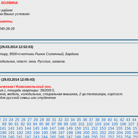
 ХОЗЯИНА
 районе
на Ваших условиях
рианты.
240-28-29
(29.03.2014 12:52:03)
ртиру, 8500+счетчики Рынок Солнечный, Бардина
одильник, пласт. окна. Русских, казахов.
9
(29.03.2014 12:05:43)
мическая / Комсомольский пос.
рия ), площадь квартиры: 39/20/9.5,
окна, мебель, холодильник, стиральная машинка, 2 цв.телевизора, хор/сост.
 для русской семьи или студентов
2
23
24
25
26
27
28
29
30
31
32
33
34
35
36
37
38
39
40
41
42
43
44
8
89
90
91
92
93
94
95
96
97
98
99
100
101
102
103
104
105
106
107
141
142
143
144
145
146
147
148
149
150
151
152
153
154
155
156
15
190
191
192
193
194
195
196
197
198
199
200
201
202
203
204
205
20
239
240
241
242
243
244
245
246
247
248
249
250
251
252
253
254
25