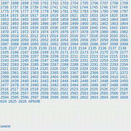
1697
1698
1699
1700
1701
1702
1703
1704
1705
1706
1707
1708
1709
1736
1737
1738
1739
1740
1741
1742
1743
1744
1745
1746
1747
1748
1775
1776
1777
1778
1779
1780
1781
1782
1783
1784
1785
1786
1787
1814
1815
1816
1817
1818
1819
1820
1821
1822
1823
1824
1825
1826
1853
1854
1855
1856
1857
1858
1859
1860
1861
1862
1863
1864
1865
1892
1893
1894
1895
1896
1897
1898
1899
1900
1901
1902
1903
1904
1931
1932
1933
1934
1935
1936
1937
1938
1939
1940
1941
1942
1943
1970
1971
1972
1973
1974
1975
1976
1977
1978
1979
1980
1981
1982
2009
2010
2011
2012
2013
2014
2015
2016
2017
2018
2019
2020
2021
2048
2049
2050
2051
2052
2053
2054
2055
2056
2057
2058
2059
2060
2087
2088
2089
2090
2091
2092
2093
2094
2095
2096
2097
2098
2099
2126
2127
2128
2129
2130
2131
2132
2133
2134
2135
2136
2137
2138
2165
2166
2167
2168
2169
2170
2171
2172
2173
2174
2175
2176
2177
2204
2205
2206
2207
2208
2209
2210
2211
2212
2213
2214
2215
2216
2243
2244
2245
2246
2247
2248
2249
2250
2251
2252
2253
2254
2255
2282
2283
2284
2285
2286
2287
2288
2289
2290
2291
2292
2293
2294
2321
2322
2323
2324
2325
2326
2327
2328
2329
2330
2331
2332
2333
2360
2361
2362
2363
2364
2365
2366
2367
2368
2369
2370
2371
2372
2399
2400
2401
2402
2403
2404
2405
2406
2407
2408
2409
2410
2411
2438
2439
2440
2441
2442
2443
2444
2445
2446
2447
2448
2449
2450
2477
2478
2479
2480
2481
2482
2483
2484
2485
2486
2487
2488
2489
2516
2517
2518
2519
2520
2521
2522
2523
2524
2525
2526
2527
2528
2555
2556
2557
2558
2559
2560
2561
2562
2563
2564
2565
2566
2567
2594
2595
2596
2597
2598
2599
2600
2601
2602
2603
2604
2605
2606
2624
2625
2626
АРХИВ
 земля