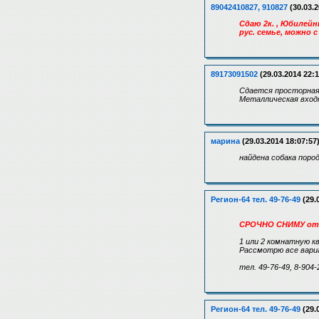
89042410827, 910827
(30.03.2
Сдаю 2к. , Юбилейн
рус. семье, можно 
89173091502
(29.03.2014 22:1
Сдается просторная 
Металлическая входн
марина
(29.03.2014 18:07:57
найдена собака пород
Регион-64 тел. 49-76-49
(29.
СРОЧНО СНИМУ от 
1 или 2 комнатную к
Рассмотрю все вари
тел. 49-76-49, 8-904-
Регион-64 тел. 49-76-49
(29.