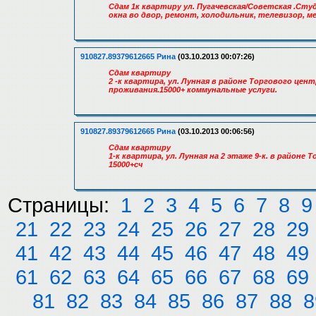
Сдам 1к квартиру ул. Пугачевская/Советская .Студ
окна во двор, ремонт, холодильник, телевизор, ме
910827.89379612665 Рина
(03.10.2013 00:07:26)
Сдам квартиру
2 -к квартира, ул. Лунная в районе Торгового це
проживания.15000+ коммунальные услуги.
910827.89379612665 Рина
(03.10.2013 00:06:56)
Сдам квартиру
1-к квартира, ул. Лунная на 2 этаже 9-к. в район
15000+сч
Страницы:
1
2
3
4
5
6
7
8
9
21
22
23
24
25
26
27
28
29
41
42
43
44
45
46
47
48
49
61
62
63
64
65
66
67
68
69
81
82
83
84
85
86
87
88
8