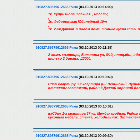
910827.89379612665 Рина
(03.10.2013 00:14:00)
1к. Куприянова 3 дачная. , мебель;
,
1к. Федоровская Юбилейный 10т
,
1к. 2-ая Дачная. в новом доме, только кухня есть. бе
910827.89379612665 Рина
(03.10.2013 00:11:25)
2-комн. квартира, Батавина ул, 8/10, площадь:, об
только 2 дивана. .13000.
910827.89379612665 Рина
(03.10.2013 00:10:40)
Сдам квартиру 3-к квартира р-н Ленинский, Лунная 
отличном состоянии, район 3 Дачной хороший двор
910827.89379612665 Рина
(03.10.2013 00:10:01)
наСдам 1-к квартира 37 ул. Международная, Рядом 
кухонная мебель, стенка, холодильник. Застеклен
910827.89379612665 Рина
(03.10.2013 00:09:30)