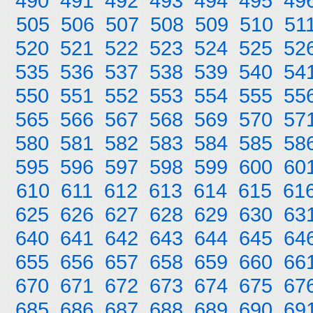
490
491
492
493
494
495
49
505
506
507
508
509
510
51
520
521
522
523
524
525
52
535
536
537
538
539
540
54
550
551
552
553
554
555
55
565
566
567
568
569
570
57
580
581
582
583
584
585
58
595
596
597
598
599
600
60
610
611
612
613
614
615
61
625
626
627
628
629
630
63
640
641
642
643
644
645
64
655
656
657
658
659
660
66
670
671
672
673
674
675
67
685
686
687
688
689
690
69