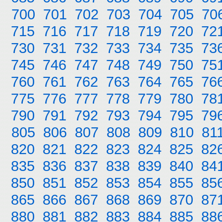
700
701
702
703
704
705
70
715
716
717
718
719
720
72
730
731
732
733
734
735
73
745
746
747
748
749
750
75
760
761
762
763
764
765
76
775
776
777
778
779
780
78
790
791
792
793
794
795
79
805
806
807
808
809
810
81
820
821
822
823
824
825
82
835
836
837
838
839
840
84
850
851
852
853
854
855
85
865
866
867
868
869
870
87
880
881
882
883
884
885
88