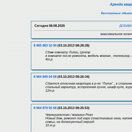
Аренда ква
Бесплатные объявл
Сегодня
08.08.2026
ДОБАВ
максимальное колич
8 965 883 32 90
(03.10.2013 08:28:28)
Сдам комнату Липки, Центр
в комнате после ремонта, мебель мягкая , телевизор, 
4т.р.
8 964 849 04 58
(03.10.2013 08:26:34)
Сдается отличная квартира в р-не "Липок" , в сталин
спальный гарнитур, встроенная кухня, шкаф-купе, жур
12т.р.
8 964 879 55 58
(03.10.2013 08:25:53)
Чернышевского / магазин Реал
Новый дом, ремонт под евро (пластиковые окна, натяж
семьи, на долгосрочный период.
10 т.р.