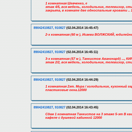
1 комнатная Шевченко, е
этаж 4/5, вся мебель, холодильник, телевизор, с
закрыта, в комнате две односпальные кровати .. 
89042410827, 910827
(02.04.2014 16:45:47)
2-х комнатная (60 м ), Исаева ВОЛЖСКИЙ, юбилейны
89042410827, 910827
(02.04.2014 16:45:11)
3-х комнатная (57 м ), Танкистов Авангнард) ..., 
этаж 2/2, вся мебель, холодильник, телевизор, ст
89042410827, 910827
(02.04.2014 16:44:29)
1 комнатная 2эт. Мира / холодильник, кухонный г
пластиковые окна.12000
89042410827, 910827
(02.04.2014 16:43:45)
Сдам 1 комнатная Танкистов на 3 этаже 5-эт В кв
кафеле с душевой кабинкой 12000