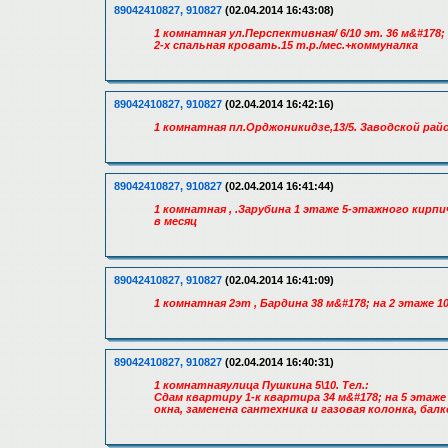
89042410827, 910827
(02.04.2014 16:43:08)
1 комнатная ул.Перспективная/ 6/10 эт. 36 м&#17
2-х спальная кровать.15 т.р./мес.+коммуналка
89042410827, 910827
(02.04.2014 16:42:16)
1 комнатная пл.Орджоникидзе,13/5. Заводской рай
89042410827, 910827
(02.04.2014 16:41:44)
1 комнатная , .Зарубина 1 этаже 5-этажного кирп
в месяц
89042410827, 910827
(02.04.2014 16:41:09)
1 комнатная 2эт , Бардина 38 м&#178; на 2 этаже 
89042410827, 910827
(02.04.2014 16:40:31)
1 комнатнаяулица Пушкина 5\10. Тел.:
Сдам квартиру 1-к квартира 34 м&#178; на 5 эта
окна, заменена сантехника и газовая колонка, бал