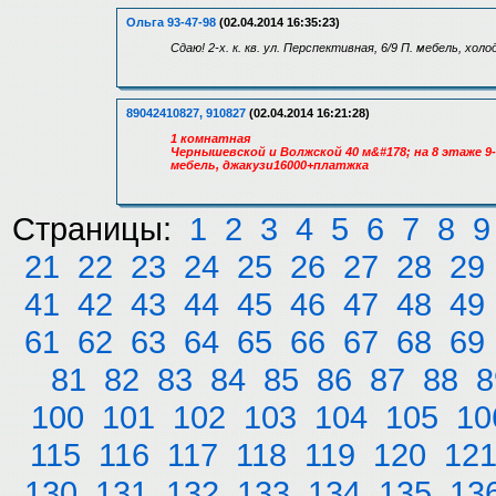
Ольга 93-47-98
(02.04.2014 16:35:23)
Сдаю! 2-х. к. кв. ул. Перспективная, 6/9 П. мебель, х
89042410827, 910827
(02.04.2014 16:21:28)
1 комнатная
Чернышевской и Волжской 40 м&#178; на 8 этаже 9
мебель, джакузи16000+платжка
Страницы:
1
2
3
4
5
6
7
8
9
21
22
23
24
25
26
27
28
29
41
42
43
44
45
46
47
48
49
61
62
63
64
65
66
67
68
69
81
82
83
84
85
86
87
88
8
100
101
102
103
104
105
10
115
116
117
118
119
120
12
130
131
132
133
134
135
13