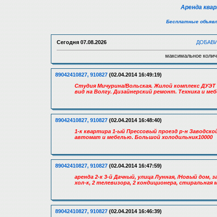
Аренда ква
Бесплатные объявл
Сегодня
07.08.2026
ДОБАВ
максимальное колич
89042410827, 910827
(02.04.2014 16:49:19)
Студия Мичурина/Вольская. Жилой комплекс ДУЭТ 
вид на Волгу. Дизайнерский ремонт. Техника и меб
89042410827, 910827
(02.04.2014 16:48:40)
1-к квартира 1-ый Прессовый проезд р-н Заводской
автомат и мебелью. Большой холодильник10000
89042410827, 910827
(02.04.2014 16:47:59)
аренда 2-к 3-й Дачный, улица Лунная, /Новый дом, 
хол-к, 2 телевизора, 2 кондиционера, стиральная
89042410827, 910827
(02.04.2014 16:46:39)