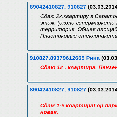
89042410827, 910827
(03.03.2014
Сдаю 2к.квартиру в Саратове
этаж. (около гипермаркета
территория. Общая площадь
Пластиковые стеклопакеты,
910827.89379612665 Рина
(03.03
Сдаю 1к , квартира. Пензен
89042410827, 910827
(03.03.2014
Сдам 1-к квартираГор парк
новая.