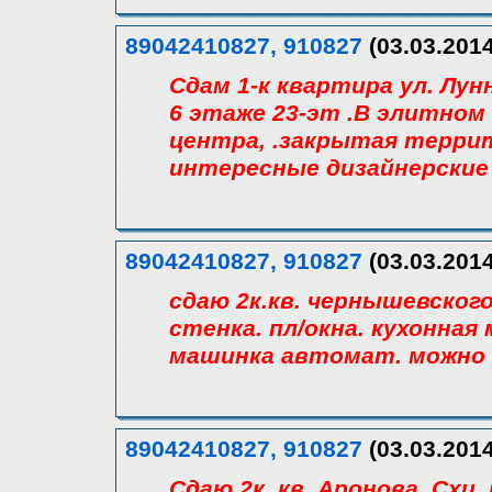
89042410827, 910827
(03.03.2014
Сдам 1-к квартира ул. Лунн
6 этаже 23-эт .В элитном
центра, .закрытая террит
интересные дизайнерские
89042410827, 910827
(03.03.2014
сдаю 2к.кв. чернышевского 
стенка. пл/окна. кухонная
машинка автомат. можно 
89042410827, 910827
(03.03.2014
Сдаю 2к. кв. Аронова. Схи