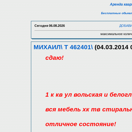
Аренда ква
Бесплатные объявл
Сегодня
06.08.2026
ДОБАВ
максимальное колич
МИХАИЛ\ Т 462401\
(04.03.2014 
сдаю!
1 к кв ул вольская и белог
вся мебель хк тв стирал
отличное состояние!