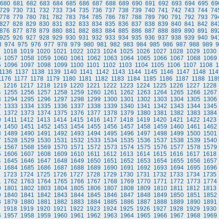
680
681
682
683
684
685
686
687
688
689
690
691
692
693
694
695
69
729
730
731
732
733
734
735
736
737
738
739
740
741
742
743
744
74
778
779
780
781
782
783
784
785
786
787
788
789
790
791
792
793
79
827
828
829
830
831
832
833
834
835
836
837
838
839
840
841
842
84
876
877
878
879
880
881
882
883
884
885
886
887
888
889
890
891
89
925
926
927
928
929
930
931
932
933
934
935
936
937
938
939
940
94
3
974
975
976
977
978
979
980
981
982
983
984
985
986
987
988
989
9
7
1018
1019
1020
1021
1022
1023
1024
1025
1026
1027
1028
1029
1030
6
1057
1058
1059
1060
1061
1062
1063
1064
1065
1066
1067
1068
1069
5
1096
1097
1098
1099
1100
1101
1102
1103
1104
1105
1106
1107
1108
1
1136
1137
1138
1139
1140
1141
1142
1143
1144
1145
1146
1147
1148
114
1176
1177
1178
1179
1180
1181
1182
1183
1184
1185
1186
1187
1188
118
5
1216
1217
1218
1219
1220
1221
1222
1223
1224
1225
1226
1227
1228
4
1255
1256
1257
1258
1259
1260
1261
1262
1263
1264
1265
1266
1267
3
1294
1295
1296
1297
1298
1299
1300
1301
1302
1303
1304
1305
1306
2
1333
1334
1335
1336
1337
1338
1339
1340
1341
1342
1343
1344
1345
1
1372
1373
1374
1375
1376
1377
1378
1379
1380
1381
1382
1383
1384
0
1411
1412
1413
1414
1415
1416
1417
1418
1419
1420
1421
1422
1423
9
1450
1451
1452
1453
1454
1455
1456
1457
1458
1459
1460
1461
1462
8
1489
1490
1491
1492
1493
1494
1495
1496
1497
1498
1499
1500
1501
7
1528
1529
1530
1531
1532
1533
1534
1535
1536
1537
1538
1539
1540
6
1567
1568
1569
1570
1571
1572
1573
1574
1575
1576
1577
1578
1579
5
1606
1607
1608
1609
1610
1611
1612
1613
1614
1615
1616
1617
1618
4
1645
1646
1647
1648
1649
1650
1651
1652
1653
1654
1655
1656
1657
3
1684
1685
1686
1687
1688
1689
1690
1691
1692
1693
1694
1695
1696
2
1723
1724
1725
1726
1727
1728
1729
1730
1731
1732
1733
1734
1735
1
1762
1763
1764
1765
1766
1767
1768
1769
1770
1771
1772
1773
1774
0
1801
1802
1803
1804
1805
1806
1807
1808
1809
1810
1811
1812
1813
9
1840
1841
1842
1843
1844
1845
1846
1847
1848
1849
1850
1851
1852
8
1879
1880
1881
1882
1883
1884
1885
1886
1887
1888
1889
1890
1891
7
1918
1919
1920
1921
1922
1923
1924
1925
1926
1927
1928
1929
1930
6
1957
1958
1959
1960
1961
1962
1963
1964
1965
1966
1967
1968
1969