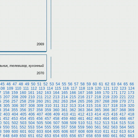
2069
ьник, телевизор, кухонный
2070
45
46
47
48
49
50
51
52
53
54
55
56
57
58
59
60
61
62
63
64
65
66
108
109
110
111
112
113
114
115
116
117
118
119
120
121
122
123
124
7
158
159
160
161
162
163
164
165
166
167
168
169
170
171
172
173
6
207
208
209
210
211
212
213
214
215
216
217
218
219
220
221
222
5
256
257
258
259
260
261
262
263
264
265
266
267
268
269
270
271
4
305
306
307
308
309
310
311
312
313
314
315
316
317
318
319
320
3
354
355
356
357
358
359
360
361
362
363
364
365
366
367
368
369
2
403
404
405
406
407
408
409
410
411
412
413
414
415
416
417
418
1
452
453
454
455
456
457
458
459
460
461
462
463
464
465
466
467
0
501
502
503
504
505
506
507
508
509
510
511
512
513
514
515
516
9
550
551
552
553
554
555
556
557
558
559
560
561
562
563
564
565
8
599
600
601
602
603
604
605
606
607
608
609
610
611
612
613
614
7
648
649
650
651
652
653
654
655
656
657
658
659
660
661
662
663