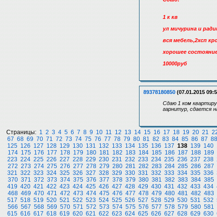
1 к кв
ул мичурина и рад
вся мебель,2хсп кр
хорошее состояние
10000руб
89378180850
(07.01.2015 09:5
Сдаю 1 ком квартиру
гарнитур, сдается н
Страницы:
1
2
3
4
5
6
7
8
9
10
11
12
13
14
15
16
17
18
19
20
21
2
67
68
69
70
71
72
73
74
75
76
77
78
79
80
81
82
83
84
85
86
87
8
125
126
127
128
129
130
131
132
133
134
135
136
137
138
139
140
174
175
176
177
178
179
180
181
182
183
184
185
186
187
188
189
223
224
225
226
227
228
229
230
231
232
233
234
235
236
237
238
272
273
274
275
276
277
278
279
280
281
282
283
284
285
286
287
321
322
323
324
325
326
327
328
329
330
331
332
333
334
335
336
370
371
372
373
374
375
376
377
378
379
380
381
382
383
384
385
419
420
421
422
423
424
425
426
427
428
429
430
431
432
433
434
468
469
470
471
472
473
474
475
476
477
478
479
480
481
482
483
517
518
519
520
521
522
523
524
525
526
527
528
529
530
531
532
566
567
568
569
570
571
572
573
574
575
576
577
578
579
580
581
615
616
617
618
619
620
621
622
623
624
625
626
627
628
629
630