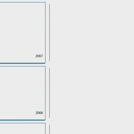
2067
2068