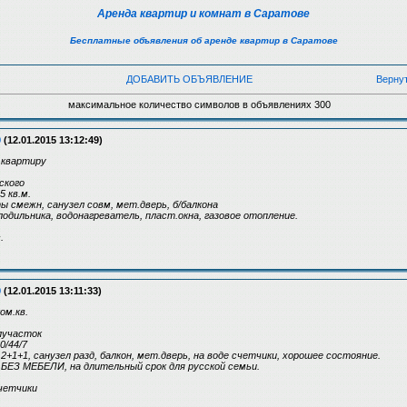
Аренда квартир и комнат в Саратове
Бесплатные объявления об аренде квартир в Саратове
ДОБАВИТЬ ОБЪЯВЛЕНИЕ
Верну
максимальное количество символов в объявлениях 300
9
(12.01.2015 13:12:49)
 квартиру
ского
5 кв.м.
аты смежн, санузел совм, мет.дверь, б/балкона
лодильника, водонагреватель, пласт.окна, газовое отопление.
.
9
(12.01.2015 13:11:33)
м.кв.
илучасток
0/44/7
 2+1+1, санузел разд, балкон, мет.дверь, на воде счетчики, хорошее состояние.
ЕЗ МЕБЕЛИ, на длительный срок для русской семьи.
счетчики