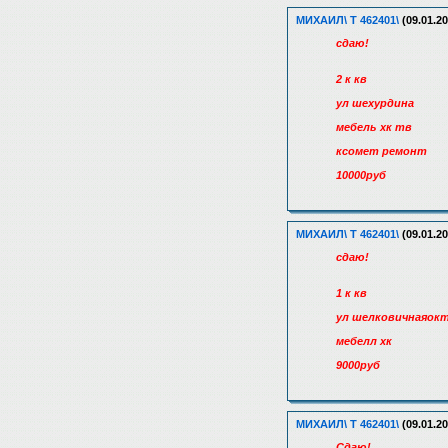
МИХАИЛ\ Т 462401\
(09.01.20
сдаю!
2 к кв
ул шехурдина
мебель хк тв
ксомет ремонт
10000руб
МИХАИЛ\ Т 462401\
(09.01.20
сдаю!
1 к кв
ул шелковичнаяок
мебелл хк
9000руб
МИХАИЛ\ Т 462401\
(09.01.20
Сдаю!