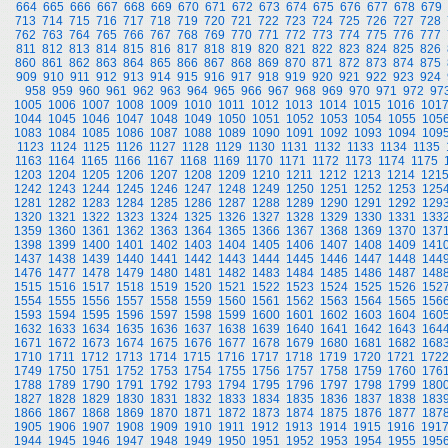
664
665
666
667
668
669
670
671
672
673
674
675
676
677
678
679
713
714
715
716
717
718
719
720
721
722
723
724
725
726
727
728
762
763
764
765
766
767
768
769
770
771
772
773
774
775
776
777
811
812
813
814
815
816
817
818
819
820
821
822
823
824
825
826
860
861
862
863
864
865
866
867
868
869
870
871
872
873
874
875
909
910
911
912
913
914
915
916
917
918
919
920
921
922
923
924
958
959
960
961
962
963
964
965
966
967
968
969
970
971
972
97
1005
1006
1007
1008
1009
1010
1011
1012
1013
1014
1015
1016
101
1044
1045
1046
1047
1048
1049
1050
1051
1052
1053
1054
1055
105
1083
1084
1085
1086
1087
1088
1089
1090
1091
1092
1093
1094
109
1123
1124
1125
1126
1127
1128
1129
1130
1131
1132
1133
1134
1135
1163
1164
1165
1166
1167
1168
1169
1170
1171
1172
1173
1174
1175
1203
1204
1205
1206
1207
1208
1209
1210
1211
1212
1213
1214
121
1242
1243
1244
1245
1246
1247
1248
1249
1250
1251
1252
1253
125
1281
1282
1283
1284
1285
1286
1287
1288
1289
1290
1291
1292
129
1320
1321
1322
1323
1324
1325
1326
1327
1328
1329
1330
1331
133
1359
1360
1361
1362
1363
1364
1365
1366
1367
1368
1369
1370
137
1398
1399
1400
1401
1402
1403
1404
1405
1406
1407
1408
1409
141
1437
1438
1439
1440
1441
1442
1443
1444
1445
1446
1447
1448
144
1476
1477
1478
1479
1480
1481
1482
1483
1484
1485
1486
1487
148
1515
1516
1517
1518
1519
1520
1521
1522
1523
1524
1525
1526
152
1554
1555
1556
1557
1558
1559
1560
1561
1562
1563
1564
1565
156
1593
1594
1595
1596
1597
1598
1599
1600
1601
1602
1603
1604
160
1632
1633
1634
1635
1636
1637
1638
1639
1640
1641
1642
1643
164
1671
1672
1673
1674
1675
1676
1677
1678
1679
1680
1681
1682
168
1710
1711
1712
1713
1714
1715
1716
1717
1718
1719
1720
1721
172
1749
1750
1751
1752
1753
1754
1755
1756
1757
1758
1759
1760
176
1788
1789
1790
1791
1792
1793
1794
1795
1796
1797
1798
1799
180
1827
1828
1829
1830
1831
1832
1833
1834
1835
1836
1837
1838
183
1866
1867
1868
1869
1870
1871
1872
1873
1874
1875
1876
1877
187
1905
1906
1907
1908
1909
1910
1911
1912
1913
1914
1915
1916
191
1944
1945
1946
1947
1948
1949
1950
1951
1952
1953
1954
1955
195