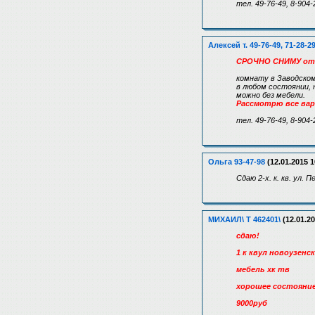
тел. 49-76-49, 8-904-
Алексей т. 49-76-49, 71-28-2
СРОЧНО СНИМУ от
комнату в Заводском
в любом состоянии, 
можно без мебели.
Рассмотрю все ва
тел. 49-76-49, 8-904-
Ольга 93-47-98
(12.01.2015 1
Сдаю 2-х. к. кв. ул.
МИХАИЛ\ Т 462401\
(12.01.20
сдаю!
1 к квул новоузенс
мебель хк тв
хорошее состояни
9000руб