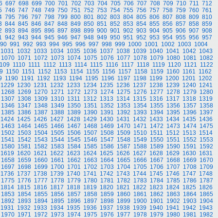
6
697
698
699
700
701
702
703
704
705
706
707
708
709
710
711
712
5
746
747
748
749
750
751
752
753
754
755
756
757
758
759
760
761
4
795
796
797
798
799
800
801
802
803
804
805
806
807
808
809
810
3
844
845
846
847
848
849
850
851
852
853
854
855
856
857
858
859
2
893
894
895
896
897
898
899
900
901
902
903
904
905
906
907
908
1
942
943
944
945
946
947
948
949
950
951
952
953
954
955
956
957
90
991
992
993
994
995
996
997
998
999
1000
1001
1002
1003
1004
1031
1032
1033
1034
1035
1036
1037
1038
1039
1040
1041
1042
1043
1070
1071
1072
1073
1074
1075
1076
1077
1078
1079
1080
1081
1082
109
1110
1111
1112
1113
1114
1115
1116
1117
1118
1119
1120
1121
1122
9
1150
1151
1152
1153
1154
1155
1156
1157
1158
1159
1160
1161
1162
9
1190
1191
1192
1193
1194
1195
1196
1197
1198
1199
1200
1201
1202
1229
1230
1231
1232
1233
1234
1235
1236
1237
1238
1239
1240
1241
1268
1269
1270
1271
1272
1273
1274
1275
1276
1277
1278
1279
1280
1307
1308
1309
1310
1311
1312
1313
1314
1315
1316
1317
1318
1319
1346
1347
1348
1349
1350
1351
1352
1353
1354
1355
1356
1357
1358
1385
1386
1387
1388
1389
1390
1391
1392
1393
1394
1395
1396
1397
1424
1425
1426
1427
1428
1429
1430
1431
1432
1433
1434
1435
1436
1463
1464
1465
1466
1467
1468
1469
1470
1471
1472
1473
1474
1475
1502
1503
1504
1505
1506
1507
1508
1509
1510
1511
1512
1513
1514
1541
1542
1543
1544
1545
1546
1547
1548
1549
1550
1551
1552
1553
1580
1581
1582
1583
1584
1585
1586
1587
1588
1589
1590
1591
1592
1619
1620
1621
1622
1623
1624
1625
1626
1627
1628
1629
1630
1631
1658
1659
1660
1661
1662
1663
1664
1665
1666
1667
1668
1669
1670
1697
1698
1699
1700
1701
1702
1703
1704
1705
1706
1707
1708
1709
1736
1737
1738
1739
1740
1741
1742
1743
1744
1745
1746
1747
1748
1775
1776
1777
1778
1779
1780
1781
1782
1783
1784
1785
1786
1787
1814
1815
1816
1817
1818
1819
1820
1821
1822
1823
1824
1825
1826
1853
1854
1855
1856
1857
1858
1859
1860
1861
1862
1863
1864
1865
1892
1893
1894
1895
1896
1897
1898
1899
1900
1901
1902
1903
1904
1931
1932
1933
1934
1935
1936
1937
1938
1939
1940
1941
1942
1943
1970
1971
1972
1973
1974
1975
1976
1977
1978
1979
1980
1981
1982