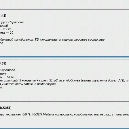
4:41)
иру в Саратове
ковой
 2 к.кв.
ома — 10
большой холодильник, ТВ, стиральная машинка, хорошее состояние
ес
8:39)
 Саратове
зина
ь — 51 м2
 стоящий, 3 комнаты + кухня, 51 м2, все удобства (ванна, туалет в доме), АГВ, п
а участке есть гараж, в доме погреб
ес
1:23:51)
. Перспективная, 6/9 П. 46/32/9 Мебель полностью, холодильник, телевизор, стираль