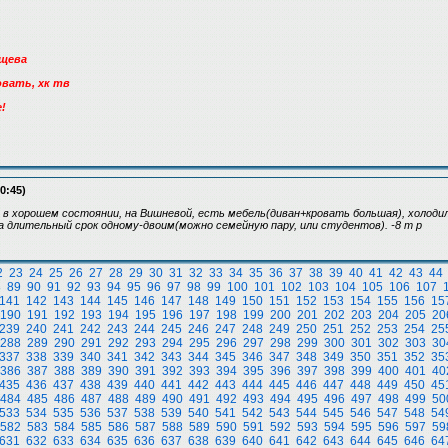
ищева
овать, хк тв
!
0:45)
 в хорошем состоянии, на Вишневой, есть мебель(диван+кровать большая), холодил
а длительный срок одному-двоим(можно семейную пару, или студентов). -8 т р
2
23
24
25
26
27
28
29
30
31
32
33
34
35
36
37
38
39
40
41
42
43
44
8
89
90
91
92
93
94
95
96
97
98
99
100
101
102
103
104
105
106
107
141
142
143
144
145
146
147
148
149
150
151
152
153
154
155
156
15
190
191
192
193
194
195
196
197
198
199
200
201
202
203
204
205
20
239
240
241
242
243
244
245
246
247
248
249
250
251
252
253
254
25
288
289
290
291
292
293
294
295
296
297
298
299
300
301
302
303
30
337
338
339
340
341
342
343
344
345
346
347
348
349
350
351
352
35
386
387
388
389
390
391
392
393
394
395
396
397
398
399
400
401
40
435
436
437
438
439
440
441
442
443
444
445
446
447
448
449
450
45
484
485
486
487
488
489
490
491
492
493
494
495
496
497
498
499
50
533
534
535
536
537
538
539
540
541
542
543
544
545
546
547
548
54
582
583
584
585
586
587
588
589
590
591
592
593
594
595
596
597
59
631
632
633
634
635
636
637
638
639
640
641
642
643
644
645
646
64