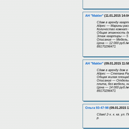
АН "Makler"
(11.01.2015 14:0
Сдам в аренду кварт
Адрес — Марины рас
Количество комнат —
Общая этажность д
Этаж квартиры — 5
Описание — Мебель, 
Цена — 12 000 руб./м
89170296471
АН "Makler"
(09.01.2015 11:5
Сдам в аренду дом в
Адрес — Степана Ра
Общая жилая площад
Описание — Отдельно
плита, без мебели, н
Цена — 14 000 руб./м
89170296471
Ольга 93-47-98
(09.01.2015 1
Сдаю! 2-х. к. кв. ул
р.