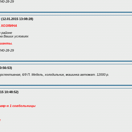
240-28-29
9
(12.01.2015 13:08:28)
 ХОЗЯИНА
 районе
на Ваших условиях
рианты.
240-28-29
0:56:53)
 Перспективная, 6/9 П. Мебель, холодильник, машинка автомат. 12000 р.
15 10:48:52)
каяр-н 1 совбольницы
е