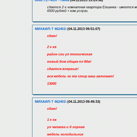
8902-717-4537 - Нина
(04.11.2013 19:29:58)
сдается 2-х комнатная квартира Елшанка - имеется м
6500 рублей + ком.услуги.
МИХАИЛ\ Т 462401\
(04.11.2013 09:51:07)
сдаю!
2 к кв
район схи ул техническая
новый дом общая пл 60м!
сдается впервые!
вся мебель хк тв стир маш автомат!
13000
МИХАИЛ\ Т 462401\
(04.11.2013 09:49:33)
сдаю!
1 к кв
ул чапаева и б горная
мебель холодильник