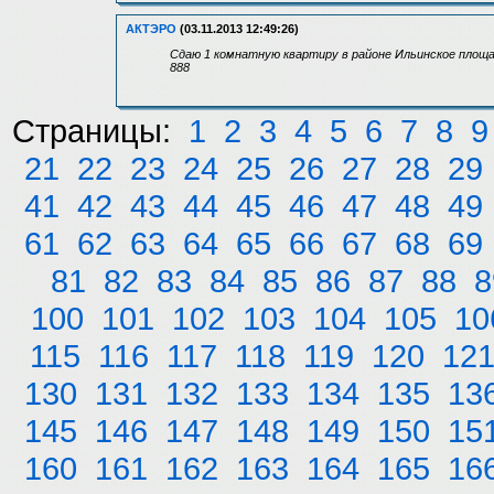
АКТЭРО
(03.11.2013 12:49:26)
Сдаю 1 комнатную квартиру в районе Ильинское площад
888
Страницы:
1
2
3
4
5
6
7
8
9
21
22
23
24
25
26
27
28
29
41
42
43
44
45
46
47
48
49
61
62
63
64
65
66
67
68
69
81
82
83
84
85
86
87
88
8
100
101
102
103
104
105
10
115
116
117
118
119
120
12
130
131
132
133
134
135
13
145
146
147
148
149
150
15
160
161
162
163
164
165
16