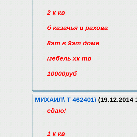
2 к кв
б казачья и рахова
8эт в 9эт доме
мебель хк тв
10000руб
МИХАИЛ\ Т 462401\
(19.12.2014 
сдаю!
1 к кв