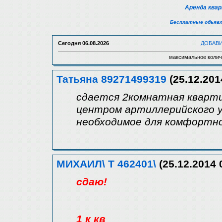
Аренда ква
Бесплатные объявл
Сегодня
06.08.2026
ДОБАВ
максимальное колич
Татьяна 89271499319
(25.12.201
сдается 2комнатная кварти
центром артиллерийского у
необходимое для комфортно
МИХАИЛ\ Т 462401\
(25.12.2014 
сдаю!
1 к кв