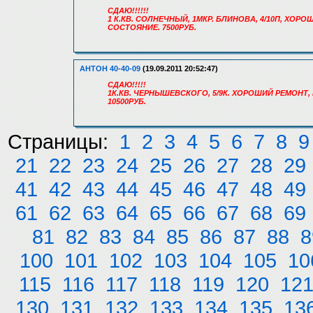
СДАЮ!!!!!!
1 К.КВ. СОЛНЕЧНЫЙ, 1МКР. БЛИНОВА, 4/10П, ХОРО
СОСТОЯНИЕ. 7500РУБ.
АНТОН 40-40-09
(19.09.2011 20:52:47)
СДАЮ!!!!!
1К.КВ. ЧЕРНЫШЕВСКОГО, 5/9К. ХОРОШИЙ РЕМОНТ
10500РУБ.
Страницы:
1
2
3
4
5
6
7
8
9
21
22
23
24
25
26
27
28
29
41
42
43
44
45
46
47
48
49
61
62
63
64
65
66
67
68
69
81
82
83
84
85
86
87
88
8
100
101
102
103
104
105
10
115
116
117
118
119
120
12
130
131
132
133
134
135
13