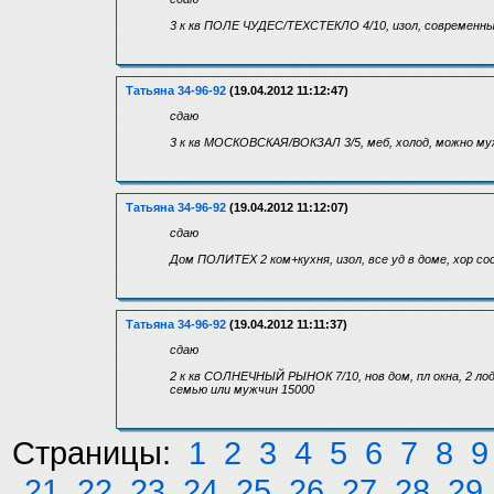
3 к кв ПОЛЕ ЧУДЕС/ТЕХСТЕКЛО 4/10, изол, современный
Татьяна 34-96-92
(19.04.2012 11:12:47)
сдаю
3 к кв МОСКОВСКАЯ/ВОКЗАЛ 3/5, меб, холод, можно му
Татьяна 34-96-92
(19.04.2012 11:12:07)
сдаю
Дом ПОЛИТЕХ 2 ком+кухня, изол, все уд в доме, хор со
Татьяна 34-96-92
(19.04.2012 11:11:37)
сдаю
2 к кв СОЛНЕЧНЫЙ РЫНОК 7/10, нов дом, пл окна, 2 ло
семью или мужчин 15000
Страницы:
1
2
3
4
5
6
7
8
9
21
22
23
24
25
26
27
28
29