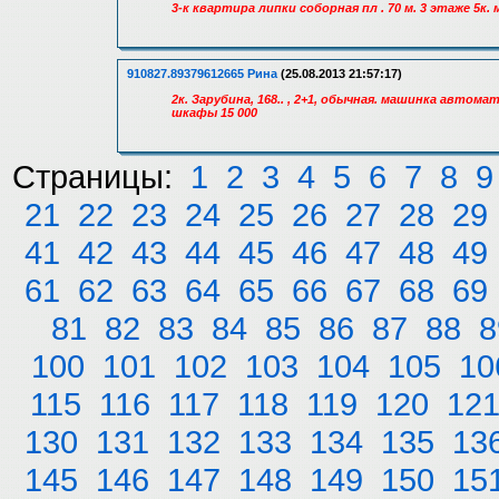
3-к квартира липки соборная пл . 70 м. 3 этаже 
910827.89379612665 Рина
(25.08.2013 21:57:17)
2к. Зарубина, 168.. , 2+1, обычная. машинка автома
шкафы 15 000
Страницы:
1
2
3
4
5
6
7
8
9
21
22
23
24
25
26
27
28
29
41
42
43
44
45
46
47
48
49
61
62
63
64
65
66
67
68
69
81
82
83
84
85
86
87
88
8
100
101
102
103
104
105
10
115
116
117
118
119
120
12
130
131
132
133
134
135
13
145
146
147
148
149
150
15