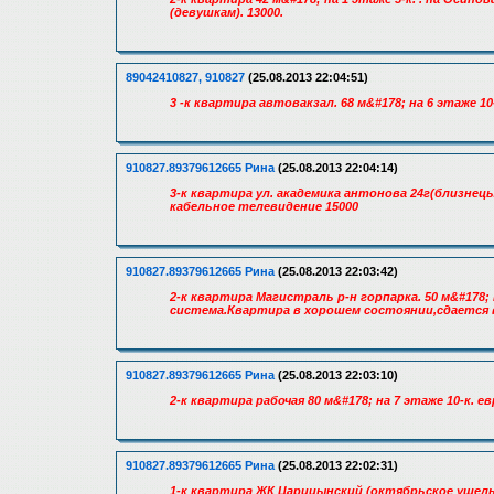
(девушкам). 13000.
89042410827, 910827
(25.08.2013 22:04:51)
3 -к квартира автовакзал. 68 м&#178; на 6 этаже 1
910827.89379612665 Рина
(25.08.2013 22:04:14)
3-к квартира ул. академика антонова 24г(близнецы
кабельное телевидение 15000
910827.89379612665 Рина
(25.08.2013 22:03:42)
2-к квартира Магистраль р-н горпарка. 50 м&#178
система.Квартира в хорошем состоянии,сдается 
910827.89379612665 Рина
(25.08.2013 22:03:10)
2-к квартира рабочая 80 м&#178; на 7 этаже 10-к. ев
910827.89379612665 Рина
(25.08.2013 22:02:31)
1-к квартира ЖК Царицынский (октябрьское ущелье)