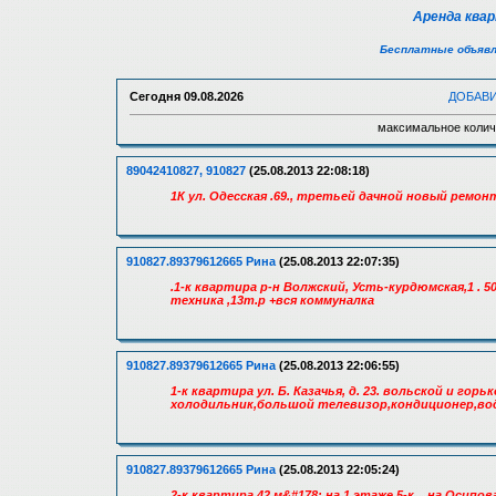
Аренда ква
Бесплатные объявл
Сегодня
09.08.2026
ДОБАВ
максимальное колич
89042410827, 910827
(25.08.2013 22:08:18)
1К ул. Одесская .69., третьей дачной новый ремон
910827.89379612665 Рина
(25.08.2013 22:07:35)
.1-к квартира р-н Волжский, Усть-курдюмская,1 . 5
техника ,13т.р +вся коммуналка
910827.89379612665 Рина
(25.08.2013 22:06:55)
1-к квартира ул. Б. Казачья, д. 23. вольской и го
холодильник,большой телевизор,кондиционер,вод
910827.89379612665 Рина
(25.08.2013 22:05:24)
2-к квартира 42 м&#178; на 1 этаже 5-к. . на Ос