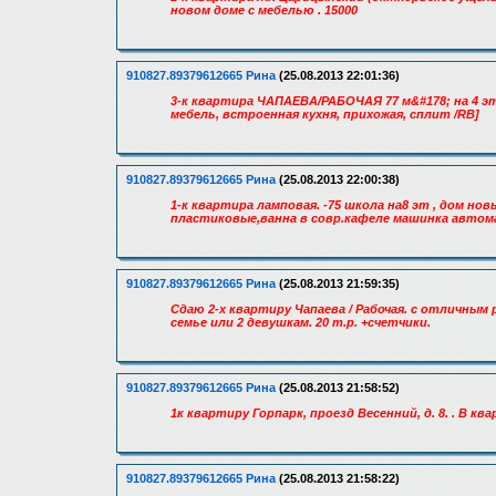
новом доме с мебелью . 15000
910827.89379612665 Рина
(25.08.2013 22:01:36)
3-к квартира ЧАПАЕВА/РАБОЧАЯ 77 м&#178; на 4 эта
мебель, встроенная кухня, прихожая, сплит /RB]
910827.89379612665 Рина
(25.08.2013 22:00:38)
1-к квартира ламповая. -75 школа на8 эт , дом но
пластиковые,ванна в совр.кафеле машинка автома
910827.89379612665 Рина
(25.08.2013 21:59:35)
Сдаю 2-х квартиру Чапаева / Рабочая. с отличным
семье или 2 девушкам. 20 т.р. +счетчики.
910827.89379612665 Рина
(25.08.2013 21:58:52)
1к квартиру Горпарк, проезд Весенний, д. 8. . В к
910827.89379612665 Рина
(25.08.2013 21:58:22)