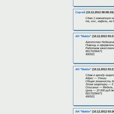
Сергей
(10.12.2012 08:58:19)
Сдаю 1 комнатную кв
тв, хол., кафель, на 
АН "Makler"
(10.12.2012 03:2
Агентство Недвижимо
Помощь в оформлении
Работаем качествен
89170296471
490501
АН "Makler"
(10.12.2012 03:2
Сдам в аренду кварти
Адрес — Улеши
Общая этажность д
Этаж квартиры — 5
Описание — Мебель, 
Цена — 10 000 руб./м
89170296471
490501
АН "Makler"
(10.12.2012 03:2