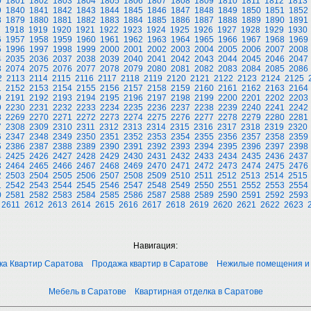
0
1801
1802
1803
1804
1805
1806
1807
1808
1809
1810
1811
1812
1813
9
1840
1841
1842
1843
1844
1845
1846
1847
1848
1849
1850
1851
1852
8
1879
1880
1881
1882
1883
1884
1885
1886
1887
1888
1889
1890
1891
7
1918
1919
1920
1921
1922
1923
1924
1925
1926
1927
1928
1929
1930
6
1957
1958
1959
1960
1961
1962
1963
1964
1965
1966
1967
1968
1969
5
1996
1997
1998
1999
2000
2001
2002
2003
2004
2005
2006
2007
2008
4
2035
2036
2037
2038
2039
2040
2041
2042
2043
2044
2045
2046
2047
3
2074
2075
2076
2077
2078
2079
2080
2081
2082
2083
2084
2085
2086
2
2113
2114
2115
2116
2117
2118
2119
2120
2121
2122
2123
2124
2125
1
2152
2153
2154
2155
2156
2157
2158
2159
2160
2161
2162
2163
2164
0
2191
2192
2193
2194
2195
2196
2197
2198
2199
2200
2201
2202
2203
9
2230
2231
2232
2233
2234
2235
2236
2237
2238
2239
2240
2241
2242
8
2269
2270
2271
2272
2273
2274
2275
2276
2277
2278
2279
2280
2281
7
2308
2309
2310
2311
2312
2313
2314
2315
2316
2317
2318
2319
2320
6
2347
2348
2349
2350
2351
2352
2353
2354
2355
2356
2357
2358
2359
5
2386
2387
2388
2389
2390
2391
2392
2393
2394
2395
2396
2397
2398
4
2425
2426
2427
2428
2429
2430
2431
2432
2433
2434
2435
2436
2437
3
2464
2465
2466
2467
2468
2469
2470
2471
2472
2473
2474
2475
2476
2
2503
2504
2505
2506
2507
2508
2509
2510
2511
2512
2513
2514
2515
1
2542
2543
2544
2545
2546
2547
2548
2549
2550
2551
2552
2553
2554
0
2581
2582
2583
2584
2585
2586
2587
2588
2589
2590
2591
2592
2593
2611
2612
2613
2614
2615
2616
2617
2618
2619
2620
2621
2622
2623
Навигация:
ка Квартир Саратова
Продажа квартир в Саратове
Нежилые помещения и
Мебель в Саратове
Квартирная отделка в Саратове