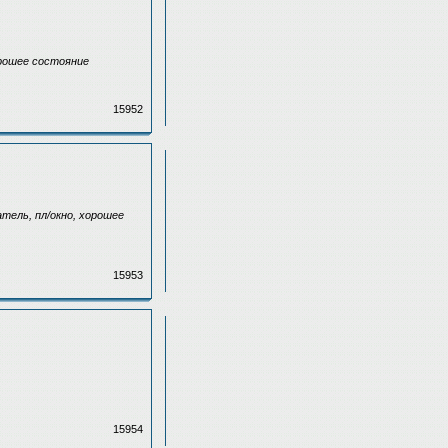
орошее состояние
15952
атель, пл/окно, хорошее
15953
15954