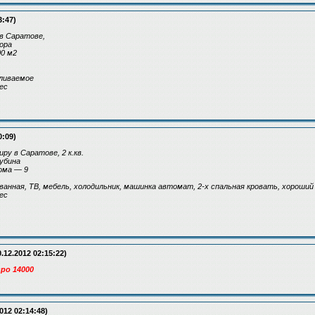
3:47)
 в Саратове,
ора
0 м2
ливаемое
ес
0:09)
ру в Саратове, 2 к.кв.
рубина
ома — 9
анная, ТВ, мебель, холодильник, машинка автомат, 2-х спальная кровать, хороши
ес
.12.2012 02:15:22)
ро 14000
2012 02:14:48)