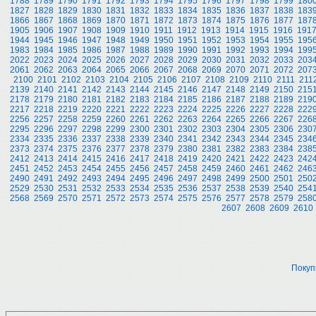
1788
1789
1790
1791
1792
1793
1794
1795
1796
1797
1798
1799
180
1827
1828
1829
1830
1831
1832
1833
1834
1835
1836
1837
1838
183
1866
1867
1868
1869
1870
1871
1872
1873
1874
1875
1876
1877
187
1905
1906
1907
1908
1909
1910
1911
1912
1913
1914
1915
1916
191
1944
1945
1946
1947
1948
1949
1950
1951
1952
1953
1954
1955
195
1983
1984
1985
1986
1987
1988
1989
1990
1991
1992
1993
1994
199
2022
2023
2024
2025
2026
2027
2028
2029
2030
2031
2032
2033
203
2061
2062
2063
2064
2065
2066
2067
2068
2069
2070
2071
2072
207
2100
2101
2102
2103
2104
2105
2106
2107
2108
2109
2110
2111
211
2139
2140
2141
2142
2143
2144
2145
2146
2147
2148
2149
2150
215
2178
2179
2180
2181
2182
2183
2184
2185
2186
2187
2188
2189
219
2217
2218
2219
2220
2221
2222
2223
2224
2225
2226
2227
2228
222
2256
2257
2258
2259
2260
2261
2262
2263
2264
2265
2266
2267
226
2295
2296
2297
2298
2299
2300
2301
2302
2303
2304
2305
2306
230
2334
2335
2336
2337
2338
2339
2340
2341
2342
2343
2344
2345
234
2373
2374
2375
2376
2377
2378
2379
2380
2381
2382
2383
2384
238
2412
2413
2414
2415
2416
2417
2418
2419
2420
2421
2422
2423
242
2451
2452
2453
2454
2455
2456
2457
2458
2459
2460
2461
2462
246
2490
2491
2492
2493
2494
2495
2496
2497
2498
2499
2500
2501
250
2529
2530
2531
2532
2533
2534
2535
2536
2537
2538
2539
2540
254
2568
2569
2570
2571
2572
2573
2574
2575
2576
2577
2578
2579
258
2607
2608
2609
2610
Покуп