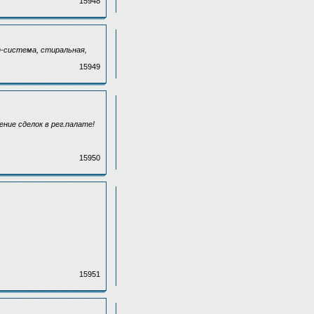
15948
т-система, стиральная,
15949
ние сделок в рег.палате!
15950
15951