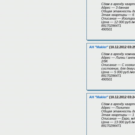
Сдам в аренду кварти
Адрес — 3 дачная
Общая этажность д
Этаж квартиры — 6
Описание — Изолиров
Цена — 12 000 руб./м
89170296471
490501
АН "Makler"
(10.12.2012 03:2
Сдам в аренду комнат
Адрес — Липки / ант
2/9К
Описание — С хозяино
состояние, для деву
Цена — 5 000 руб./ме
89170296471
490501
АН "Makler"
(10.12.2012 03:2
Сдам в аренду кварти
Адрес — Политех
Общая этажность д
Этаж квартиры — 1
Описание — Евро, м/д
Цена — 13 000 руб./м
89170296471