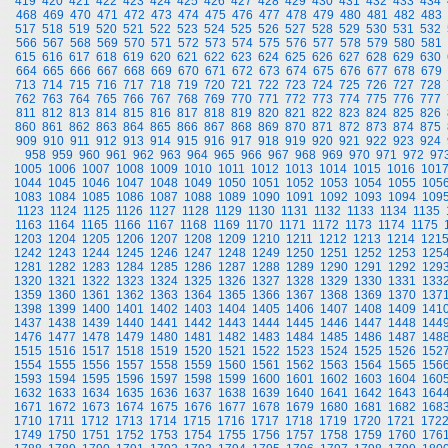
419
420
421
422
423
424
425
426
427
428
429
430
431
432
433
434
468
469
470
471
472
473
474
475
476
477
478
479
480
481
482
483
517
518
519
520
521
522
523
524
525
526
527
528
529
530
531
532
566
567
568
569
570
571
572
573
574
575
576
577
578
579
580
581
615
616
617
618
619
620
621
622
623
624
625
626
627
628
629
630
664
665
666
667
668
669
670
671
672
673
674
675
676
677
678
679
713
714
715
716
717
718
719
720
721
722
723
724
725
726
727
728
762
763
764
765
766
767
768
769
770
771
772
773
774
775
776
777
811
812
813
814
815
816
817
818
819
820
821
822
823
824
825
826
860
861
862
863
864
865
866
867
868
869
870
871
872
873
874
875
909
910
911
912
913
914
915
916
917
918
919
920
921
922
923
924
958
959
960
961
962
963
964
965
966
967
968
969
970
971
972
97
1005
1006
1007
1008
1009
1010
1011
1012
1013
1014
1015
1016
101
1044
1045
1046
1047
1048
1049
1050
1051
1052
1053
1054
1055
105
1083
1084
1085
1086
1087
1088
1089
1090
1091
1092
1093
1094
109
1123
1124
1125
1126
1127
1128
1129
1130
1131
1132
1133
1134
1135
1163
1164
1165
1166
1167
1168
1169
1170
1171
1172
1173
1174
1175
1203
1204
1205
1206
1207
1208
1209
1210
1211
1212
1213
1214
121
1242
1243
1244
1245
1246
1247
1248
1249
1250
1251
1252
1253
125
1281
1282
1283
1284
1285
1286
1287
1288
1289
1290
1291
1292
129
1320
1321
1322
1323
1324
1325
1326
1327
1328
1329
1330
1331
133
1359
1360
1361
1362
1363
1364
1365
1366
1367
1368
1369
1370
137
1398
1399
1400
1401
1402
1403
1404
1405
1406
1407
1408
1409
141
1437
1438
1439
1440
1441
1442
1443
1444
1445
1446
1447
1448
144
1476
1477
1478
1479
1480
1481
1482
1483
1484
1485
1486
1487
148
1515
1516
1517
1518
1519
1520
1521
1522
1523
1524
1525
1526
152
1554
1555
1556
1557
1558
1559
1560
1561
1562
1563
1564
1565
156
1593
1594
1595
1596
1597
1598
1599
1600
1601
1602
1603
1604
160
1632
1633
1634
1635
1636
1637
1638
1639
1640
1641
1642
1643
164
1671
1672
1673
1674
1675
1676
1677
1678
1679
1680
1681
1682
168
1710
1711
1712
1713
1714
1715
1716
1717
1718
1719
1720
1721
172
1749
1750
1751
1752
1753
1754
1755
1756
1757
1758
1759
1760
176