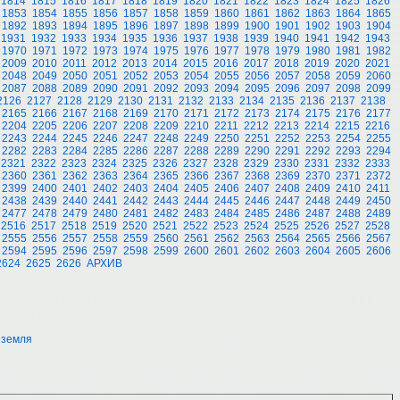
1814
1815
1816
1817
1818
1819
1820
1821
1822
1823
1824
1825
1826
1853
1854
1855
1856
1857
1858
1859
1860
1861
1862
1863
1864
1865
1892
1893
1894
1895
1896
1897
1898
1899
1900
1901
1902
1903
1904
1931
1932
1933
1934
1935
1936
1937
1938
1939
1940
1941
1942
1943
1970
1971
1972
1973
1974
1975
1976
1977
1978
1979
1980
1981
1982
2009
2010
2011
2012
2013
2014
2015
2016
2017
2018
2019
2020
2021
2048
2049
2050
2051
2052
2053
2054
2055
2056
2057
2058
2059
2060
2087
2088
2089
2090
2091
2092
2093
2094
2095
2096
2097
2098
2099
2126
2127
2128
2129
2130
2131
2132
2133
2134
2135
2136
2137
2138
2165
2166
2167
2168
2169
2170
2171
2172
2173
2174
2175
2176
2177
2204
2205
2206
2207
2208
2209
2210
2211
2212
2213
2214
2215
2216
2243
2244
2245
2246
2247
2248
2249
2250
2251
2252
2253
2254
2255
2282
2283
2284
2285
2286
2287
2288
2289
2290
2291
2292
2293
2294
2321
2322
2323
2324
2325
2326
2327
2328
2329
2330
2331
2332
2333
2360
2361
2362
2363
2364
2365
2366
2367
2368
2369
2370
2371
2372
2399
2400
2401
2402
2403
2404
2405
2406
2407
2408
2409
2410
2411
2438
2439
2440
2441
2442
2443
2444
2445
2446
2447
2448
2449
2450
2477
2478
2479
2480
2481
2482
2483
2484
2485
2486
2487
2488
2489
2516
2517
2518
2519
2520
2521
2522
2523
2524
2525
2526
2527
2528
2555
2556
2557
2558
2559
2560
2561
2562
2563
2564
2565
2566
2567
2594
2595
2596
2597
2598
2599
2600
2601
2602
2603
2604
2605
2606
2624
2625
2626
АРХИВ
 земля