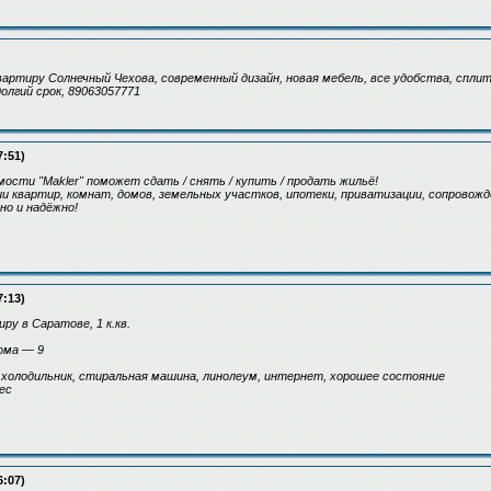
артиру Солнечный Чехова, современный дизайн, новая мебель, все удобства, спли
долгий срок, 89063057771
7:51)
сти "Makler" поможет сдать / снять / купить / продать жильё!
 квартир, комнат, домов, земельных участков, ипотеки, приватизации, сопровожде
но и надёжно!
7:13)
ру в Саратове, 1 к.кв.
ома — 9
холодильник, стиральная машина, линолеум, интернет, хорошее состояние
ес
6:07)