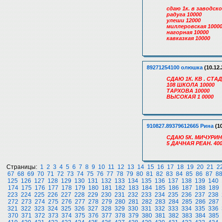
сдаю 1к. в заводск
радуга 10000
улеши 12000
миллеровская 1000
нагорная 10000
кавказкая 10000
89271254100 олюшка
(10.12.
СДАЮ 1К. КВ . СТА
108 ШКОЛА 10000
ТАРХОВА 10000
ВЫСОКАЯ 1 0000
910827.89379612665 Рина
(10
СДАЮ 5К. МИЧУРИНА
5 ДАЧНАЯ РЕАН. 40
Страницы:
1
2
3
4
5
6
7
8
9
10
11
12
13
14
15
16
17
18
19
20
21
2
67
68
69
70
71
72
73
74
75
76
77
78
79
80
81
82
83
84
85
86
87
8
125
126
127
128
129
130
131
132
133
134
135
136
137
138
139
140
174
175
176
177
178
179
180
181
182
183
184
185
186
187
188
189
223
224
225
226
227
228
229
230
231
232
233
234
235
236
237
238
272
273
274
275
276
277
278
279
280
281
282
283
284
285
286
287
321
322
323
324
325
326
327
328
329
330
331
332
333
334
335
336
370
371
372
373
374
375
376
377
378
379
380
381
382
383
384
385