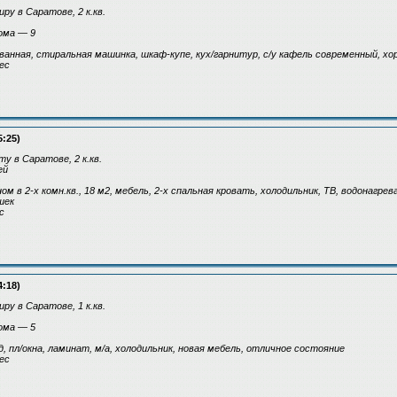
ру в Саратове, 2 к.кв.
ома — 9
анная, стиральная машинка, шкаф-купе, кух/гарнитур, с/у кафель современный, х
ес
5:25)
у в Саратове, 2 к.кв.
ей
м в 2-х комн.кв., 18 м2, мебель, 2-х спальная кровать, холодильник, ТВ, водонагрев
шек
с
4:18)
ру в Саратове, 1 к.кв.
ома — 5
, пл/окна, ламинат, м/а, холодильник, новая мебель, отличное состояние
ес