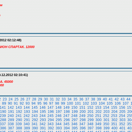
ом
0
2012 02:12:48)
ДИОН СПАРТАК. 12000
.12.2012 02:10:41)
. 45000
000
2
23
24
25
26
27
28
29
30
31
32
33
34
35
36
37
38
39
40
41
42
43
44
8
89
90
91
92
93
94
95
96
97
98
99
100
101
102
103
104
105
106
107
141
142
143
144
145
146
147
148
149
150
151
152
153
154
155
156
15
190
191
192
193
194
195
196
197
198
199
200
201
202
203
204
205
20
239
240
241
242
243
244
245
246
247
248
249
250
251
252
253
254
25
288
289
290
291
292
293
294
295
296
297
298
299
300
301
302
303
30
337
338
339
340
341
342
343
344
345
346
347
348
349
350
351
352
35
386
387
388
389
390
391
392
393
394
395
396
397
398
399
400
401
40