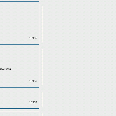
15955
й ремонт
15956
15957