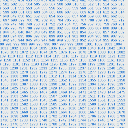
1
452
453
454
455
456
457
458
459
460
461
462
463
464
465
466
467
0
501
502
503
504
505
506
507
508
509
510
511
512
513
514
515
516
9
550
551
552
553
554
555
556
557
558
559
560
561
562
563
564
565
8
599
600
601
602
603
604
605
606
607
608
609
610
611
612
613
614
7
648
649
650
651
652
653
654
655
656
657
658
659
660
661
662
663
6
697
698
699
700
701
702
703
704
705
706
707
708
709
710
711
712
5
746
747
748
749
750
751
752
753
754
755
756
757
758
759
760
761
4
795
796
797
798
799
800
801
802
803
804
805
806
807
808
809
810
3
844
845
846
847
848
849
850
851
852
853
854
855
856
857
858
859
2
893
894
895
896
897
898
899
900
901
902
903
904
905
906
907
908
1
942
943
944
945
946
947
948
949
950
951
952
953
954
955
956
957
90
991
992
993
994
995
996
997
998
999
1000
1001
1002
1003
1004
1031
1032
1033
1034
1035
1036
1037
1038
1039
1040
1041
1042
1043
1070
1071
1072
1073
1074
1075
1076
1077
1078
1079
1080
1081
1082
109
1110
1111
1112
1113
1114
1115
1116
1117
1118
1119
1120
1121
1122
9
1150
1151
1152
1153
1154
1155
1156
1157
1158
1159
1160
1161
1162
9
1190
1191
1192
1193
1194
1195
1196
1197
1198
1199
1200
1201
1202
1229
1230
1231
1232
1233
1234
1235
1236
1237
1238
1239
1240
1241
1268
1269
1270
1271
1272
1273
1274
1275
1276
1277
1278
1279
1280
1307
1308
1309
1310
1311
1312
1313
1314
1315
1316
1317
1318
1319
1346
1347
1348
1349
1350
1351
1352
1353
1354
1355
1356
1357
1358
1385
1386
1387
1388
1389
1390
1391
1392
1393
1394
1395
1396
1397
1424
1425
1426
1427
1428
1429
1430
1431
1432
1433
1434
1435
1436
1463
1464
1465
1466
1467
1468
1469
1470
1471
1472
1473
1474
1475
1502
1503
1504
1505
1506
1507
1508
1509
1510
1511
1512
1513
1514
1541
1542
1543
1544
1545
1546
1547
1548
1549
1550
1551
1552
1553
1580
1581
1582
1583
1584
1585
1586
1587
1588
1589
1590
1591
1592
1619
1620
1621
1622
1623
1624
1625
1626
1627
1628
1629
1630
1631
1658
1659
1660
1661
1662
1663
1664
1665
1666
1667
1668
1669
1670
1697
1698
1699
1700
1701
1702
1703
1704
1705
1706
1707
1708
1709
1736
1737
1738
1739
1740
1741
1742
1743
1744
1745
1746
1747
1748
1775
1776
1777
1778
1779
1780
1781
1782
1783
1784
1785
1786
1787