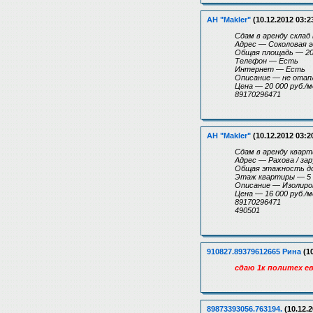
АН "Makler"
(10.12.2012 03:2
Cдам в аренду склад
Адрес — Соколовая г
Общая площадь — 20
Телефон — Есть
Интернет — Есть
Описание — не отап
Цена — 20 000 руб./м
89170296471
АН "Makler"
(10.12.2012 03:2
Сдам в аренду кварти
Адрес — Рахова / за
Общая этажность д
Этаж квартиры — 5
Описание — Изолиров
Цена — 16 000 руб./м
89170296471
490501
910827.89379612665 Рина
(10
сдаю 1к политех ев
89873393056.763194.
(10.12.