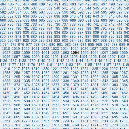
435
436
437
438
439
440
441
442
443
444
445
446
447
448
449
450
45
484
485
486
487
488
489
490
491
492
493
494
495
496
497
498
499
50
533
534
535
536
537
538
539
540
541
542
543
544
545
546
547
548
54
582
583
584
585
586
587
588
589
590
591
592
593
594
595
596
597
59
631
632
633
634
635
636
637
638
639
640
641
642
643
644
645
646
64
680
681
682
683
684
685
686
687
688
689
690
691
692
693
694
695
69
729
730
731
732
733
734
735
736
737
738
739
740
741
742
743
744
74
778
779
780
781
782
783
784
785
786
787
788
789
790
791
792
793
79
827
828
829
830
831
832
833
834
835
836
837
838
839
840
841
842
84
876
877
878
879
880
881
882
883
884
885
886
887
888
889
890
891
89
925
926
927
928
929
930
931
932
933
934
935
936
937
938
939
940
94
3
974
975
976
977
978
979
980
981
982
983
984
985
986
987
988
989
9
7
1018
1019
1020
1021
1022
1023
1024
1025
1026
1027
1028
1029
1030
6
1057
1058
1059
1060
1061
1062
1063
1064
1065
1066
1067
1068
1069
5
1096
1097
1098
1099
1100
1101
1102
1103
1104
1105
1106
1107
1108
1
1136
1137
1138
1139
1140
1141
1142
1143
1144
1145
1146
1147
1148
114
1176
1177
1178
1179
1180
1181
1182
1183
1184
1185
1186
1187
1188
118
5
1216
1217
1218
1219
1220
1221
1222
1223
1224
1225
1226
1227
1228
4
1255
1256
1257
1258
1259
1260
1261
1262
1263
1264
1265
1266
1267
3
1294
1295
1296
1297
1298
1299
1300
1301
1302
1303
1304
1305
1306
2
1333
1334
1335
1336
1337
1338
1339
1340
1341
1342
1343
1344
1345
1
1372
1373
1374
1375
1376
1377
1378
1379
1380
1381
1382
1383
1384
0
1411
1412
1413
1414
1415
1416
1417
1418
1419
1420
1421
1422
1423
9
1450
1451
1452
1453
1454
1455
1456
1457
1458
1459
1460
1461
1462
8
1489
1490
1491
1492
1493
1494
1495
1496
1497
1498
1499
1500
1501
7
1528
1529
1530
1531
1532
1533
1534
1535
1536
1537
1538
1539
1540
6
1567
1568
1569
1570
1571
1572
1573
1574
1575
1576
1577
1578
1579
5
1606
1607
1608
1609
1610
1611
1612
1613
1614
1615
1616
1617
1618
4
1645
1646
1647
1648
1649
1650
1651
1652
1653
1654
1655
1656
1657
3
1684
1685
1686
1687
1688
1689
1690
1691
1692
1693
1694
1695
1696
2
1723
1724
1725
1726
1727
1728
1729
1730
1731
1732
1733
1734
1735
1
1762
1763
1764
1765
1766
1767
1768
1769
1770
1771
1772
1773
1774