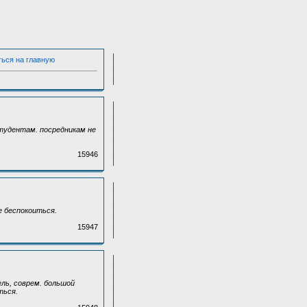
ться на главную
тудентам. посредникам не
15946
е беспокоиться.
15947
ль, соврем. большой
ться.